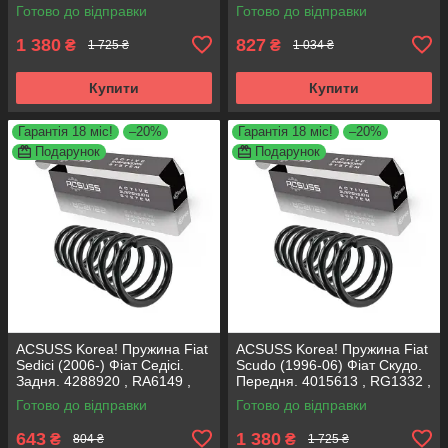
997728. К+Ф Німеччина
Корея
Готово до відправки
Готово до відправки
1 380
827
₴
₴
1 725 ₴
1 034 ₴
Купити
Купити
Гарантія 18 міс!
–20%
Гарантія 18 міс!
–20%
Подарунок
Подарунок
ACSUSS Korea! Пружина Fiat
ACSUSS Korea! Пружина Fiat
Sedici (2006-) Фіат Седісі.
Scudo (1996-06) Фіат Скудо.
Задня. 4288920 , RA6149 ,
Передня. 4015613 , RG1332 ,
994792. Аксусс Корея
997728. Аксусс Корея
Готово до відправки
Готово до відправки
643
1 380
₴
₴
804 ₴
1 725 ₴