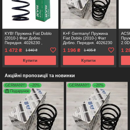
KYB! Пружина Fiat Doblo
K+F Germany! Пружина
ACS
(2010-) Фіат Добло.
Fiat Doblo (2010-) Фіат
Пруж
Передня. 4026230 ,
Добло. Передня. 4026230
2.0D
RA3436 , 993793. Каяба
, RA3436 , 993793. К+Ф
Пере
1 472
1 196
1 2
₴
₴
1 840 ₴
1 495 ₴
Німеччина
RA34
Кор
Купити
Купити
Акційні пропозиції та новинки
GERMANY!
–20%
GERMANY!
–20%
Подарунок