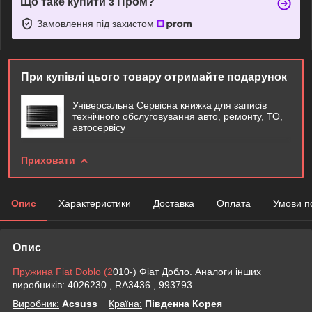
Що таке купити з Пром?
Замовлення під захистом
При купівлі цього товару отримайте подарунок
Універсальна Сервісна книжка для записів
технічного обслуговування авто, ремонту, ТО,
автосервісу
Приховати
Опис
Характеристики
Доставка
Оплата
Умови п
Опис
Пружина Fiat Doblo (2
010-) Фіат Добло. Аналоги інших
виробників: 4026230 , RA3436 , 993793.
Виробник:
Acsuss
Крaїна:
Південна Корея