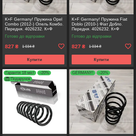
K+F Germany! Пружина Opel
K+F Germany! Пружина Fiat
Combo (2012-) Опель Комбо.
Doblo (2010-) Фіат Добло.
Передня. 4026232. К+Ф
Передня. 4026232. К+Ф
Німеччина
Німеччина
Готово до відправки
Готово до відправки
827
827
₴
₴
1 034 ₴
1 034 ₴
Купити
Купити
Гарантія 18 міс!
–20%
GERMANY!
–20%
Подарунок