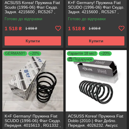
ACSUSS Korea! Пружина Fiat
K+F Germany! Пружина Fiat
Scudo (1996-06) Фіат Скудо.
SCUDO (1996-06) Фіат Скудо.
Задня. 4215600 , RC5267 ,
Задня. 4215600 , RC5267 ,
996552. Аксусс Корея
996552. К+Ф Німеччина
Готово до відправки
Готово до відправки
1 518
1 518
₴
₴
1 898 ₴
1 898 ₴
Купити
Купити
GERMANY!
–20%
Гарантія 18 міс!
–20%
Подарунок
K+F Germany! Пружина Fiat
ACSUSS Korea! Пружина Fiat
SCUDO (1996-06) Фіат Скудо.
Doblo (2010-) Фіат Добло.
Передня. 4015613 , RG1332 ,
Передня. 4026232. Аксусс