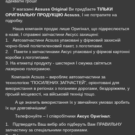
адекватні гроші!
У магазині
Acsuss Original
Ви придбаєте
ТІЛЬКИ
ОРИГІНАЛЬНУ ПРОДУКЦІЮ Acsuss
, І не потрапите на
підробку.
Наша компанія продає лише Оригінал, що підкреслюється
в назві, І справжні запчастини Аксусс захищені:
1. Автозапчастини Acsuss упаковані у фірмовий захисній
чорно-білий поліетиленовий пакет, з логотипами.
2. Пакети з запчастинами Аксус упаковані у фірмові картонні
коробки з логотипами.
3. На етикетці продукту - шестерня І смужка світяться
лазерною голограмою.
Компанія Acsuss – виробляє автозапчастини за
технологією "ПОСИЛЕНИХ ЗАПЧАСТЕЙ", орієнтовані для
використання в регіонах з поганими дорогами, бездоріжжям, у
гірській місцевості, на військовій техніці тощо.
А це значить використання їх у звичайних умовах зробить
їх ще довговічнішим!
Телефонуйте – І співробітники
Аксус Оригінал
:
1. Підтвердять Ваш вибір або підберуть Вам ПРАВИЛЬНУ
запчастину за спеціальними програмами.