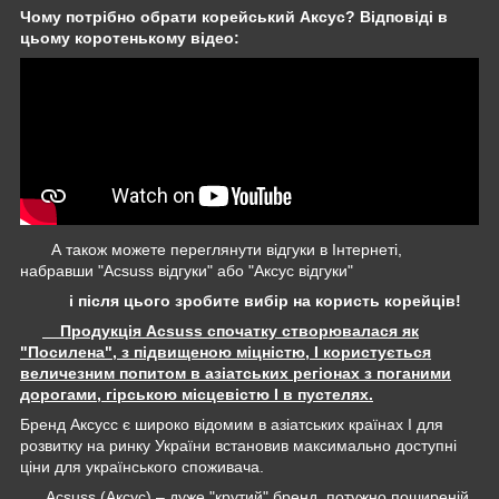
Чому потрібно обрати корейський Аксус? Відповіді в
цьому коротенькому відео:
А також можете переглянути відгуки в Інтернеті,
набравши "Acsuss відгуки" або "Аксус відгуки"
і після цього зробите вибір на користь корейців!
Продукція Acsuss спочатку створювалася як
"Посилена", з підвищеною міцністю, І користується
величезним попитом в азіатських регіонах з поганими
дорогами, гірською місцевістю І в пустелях.
Бренд Аксусс є широко відомим в азіатських країнах І для
розвитку на ринку України встановив максимально доступні
ціни для українського споживача.
Acsuss (Аксус) – дуже "крутий" бренд, потужно поширеній