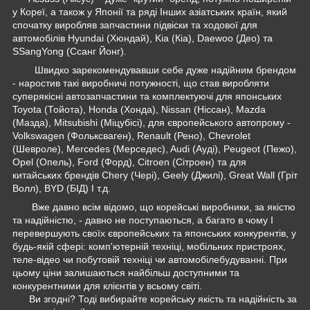
у Кореї, а також у Японії та ряді Інших азіатських країн, який
спочатку виробляв запчастини підвіски та ходової для
автомобілів Hyundai (Хюндай), Kia (Кіа), Daewoo (Део) та
SSangYong (Ссанг Йонг).
Швидко зарекомендувавши себе дуже надійним брендом
- наростив такі виробничі потужності, що став виробляти
суперякісні автозапчастини та комплектуючі для японських
Toyota (Тойота), Honda (Хонда), Nissan (Ніссан), Mazda
(Мазда), Mitsubishi (Міцубісі), для європейського автопрому -
Volkswagen (Фольксваген), Renault (Рено), Chevrolet
(Шевроле), Mercedes (Мерседес), Audi (Ауді), Peugeot (Пежо),
Opel (Опель), Ford (Форд), Citroen (Сітроен) та для
китайських брендів Chery (Чері), Geely (Джилі), Great Wall (Гріт
Волл), BYD (БІД) І т.д.
Вже давно всім відомо, що корейські виробники, за якістю
та надійністю, - давно не поступаються, а багато в чому І
перевершують своїх європейських та японських конкурентів, у
будь-якій сфері: комп'ютерній техніці, мобільних пристроях,
теле-відео чи побутовій техніці чи автомобілебудуванні. При
цьому ціни залишаються найбільш доступними та
конкурентними для клієнтів у всьому світі.
Ви згодні? Тоді вибирайте корейську якість та надійність за