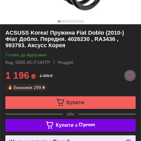
ACSUSS Korea! Пружина Fiat Doblo (2010-)
Фіат Добло. Передня. 4026230 , RA3436 ,
993793. Аксусс Корея
Готово до відправки
Код: 0065.AC.F144TP
Роздріб
1 196
₴
1 495 ₴
Економія
299 ₴
Купити
або
Купити з