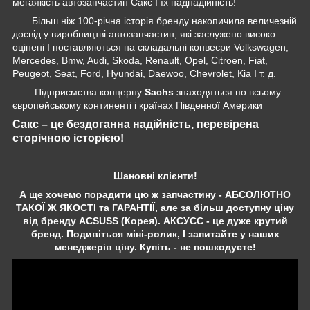
мегаякість автозапчастин Сакс І їх наднадійність!
Більш ніж 100-річна історія бренду накопичила величезній
досвід у виробництві автозапчастин, які заслужено високо
оцінені І поставляються на складальні конвеєри Volkswagen,
Mercedes, Bmw, Audi, Skoda, Renault, Opel, Citroen, Fiat,
Peugeot, Seat, Ford, Hyundai, Daewoo, Chevrolet, Kia І т. д.
Підприємства концерну
Sachs
знаходяться по всьому
європейському континенті і країнах Південної Америки
Сакс – це бездоганна надійність, перевірена
сторічною історією!
Шановні клієнти!
А ще хочемо порадити цю ж запчастину - АБСОЛЮТНО
ТАКОЇ Ж ЯКОСТІ та ГАРАНТІЇ, але за більш доступну ціну
від бренду ACSUSS (Корея). АКСУСС - це дуже крутий
бренд. Подивіться міні-ролик, І запитайте у наших
менеджерів ціну. Купіть - не пошкодуєте!