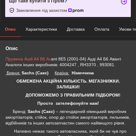
Що таке купити з Пром?
Замовлення під захистом
Опис
Характеристики
Доставка
Оплата
Умови п
Опис
Пружина Audi A4 B6 Av
ant 8E5 (2001-04) Ауді А4 Б6 Авант.
Аналоги інших виробників: 4004247 , RH3370 , 993081.
Бренд:
Sachs (Сакс)
Країна:
Німеччина
ОБМЕЖЕНА АКЦІЙНА КІЛЬКІСТЬ. МЕГАЗНИЖКИ.
ЗАЛИШКИ!
ДОПОМОЖЕМО З ПРАВИЛЬНИМ ПІДБОРОМ!
Просто зателефонуйте нам!
Бренд:
Sachs (Сакс)
– легендарний німецький виробник
амортізаторів, стійок, опор до стойок амортізаторів, пильників,
відбійників та інших автозапчастин самого найвищого рівня.
Напевно немає такого автовласника, який би не чув про