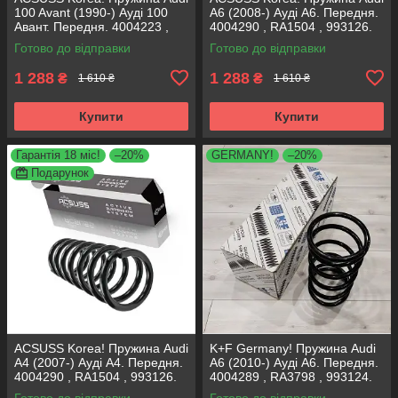
100 Avant (1990-) Ауді 100
A6 (2008-) Ауді А6. Передня.
Авант. Передня. 4004223 ,
4004290 , RA1504 , 993126.
RH1011 , 997224. Аксусс
Аксусс Корея
Готово до відправки
Готово до відправки
Корея
1 288
1 288
₴
₴
1 610 ₴
1 610 ₴
Купити
Купити
Гарантія 18 міс!
–20%
GERMANY!
–20%
Подарунок
ACSUSS Korea! Пружина Audi
K+F Germany! Пружина Audi
A4 (2007-) Ауді А4. Передня.
A6 (2010-) Ауді А6. Передня.
4004290 , RA1504 , 993126.
4004289 , RA3798 , 993124.
Аксусс Корея
К+Ф Німеччина
Готово до відправки
Готово до відправки