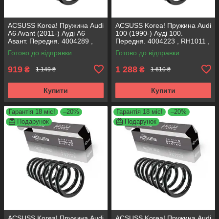
ACSUSS Korea! Пружина Audi
ACSUSS Korea! Пружина Audi
A6 Avant (2011-) Ауді А6
100 (1990-) Ауді 100.
Авант. Передня. 4004289 ,
Передня. 4004223 , RH1011 ,
RA3798 , 993124. Аксусс
997224. Аксусс Корея
Готово до відправки
Готово до відправки
Корея
919
1 288
₴
₴
1 149 ₴
1 610 ₴
Купити
Купити
Гарантія 18 міс!
–20%
Гарантія 18 міс!
–20%
Подарунок
Подарунок
ACSUSS Korea! Пружина Audi
ACSUSS Korea! Пружина Audi