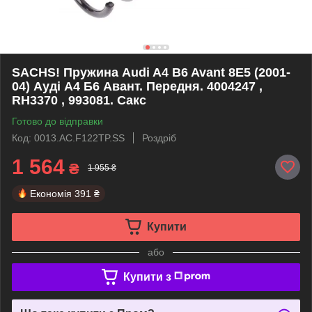
SACHS! Пружина Audi A4 B6 Avant 8E5 (2001-
04) Ауді А4 Б6 Авант. Передня. 4004247 ,
RH3370 , 993081. Сакс
Готово до відправки
Код: 0013.AC.F122TP.SS
Роздріб
1 564
₴
1 955 ₴
Економія
391 ₴
Купити
або
Купити з