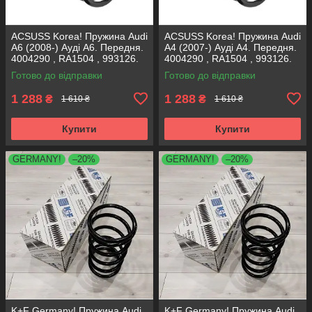
ACSUSS Korea! Пружина Audi
ACSUSS Korea! Пружина Audi
A6 (2008-) Ауді А6. Передня.
A4 (2007-) Ауді А4. Передня.
4004290 , RA1504 , 993126.
4004290 , RA1504 , 993126.
Аксусс Корея
Аксусс Корея
Готово до відправки
Готово до відправки
1 288
1 288
₴
₴
1 610 ₴
1 610 ₴
Купити
Купити
GERMANY!
–20%
GERMANY!
–20%
K+F Germany! Пружина Audi
K+F Germany! Пружина Audi