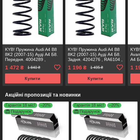
KYB! Пружина Audi A4 B8
KYB! Пружина Audi A4 B8
KYB!
8K2 (2007-15) Ауді А4 Б8.
8K2 (2007-15) Ауді А4 Б8.
Avan
Передня. 4004289 ,
Задня. 4204276 , RA6104 ,
А4 Б
RA3798 , 993124. Каяба
994377. Каяба
4204
1 472
1 196
1 1
₴
₴
1 840 ₴
1 495 ₴
9943
Купити
Купити
Акційні пропозиції та новинки
Гарантія 18 міс!
–20%
Гарантія 18 міс!
–20%
Подарунок
Подарунок