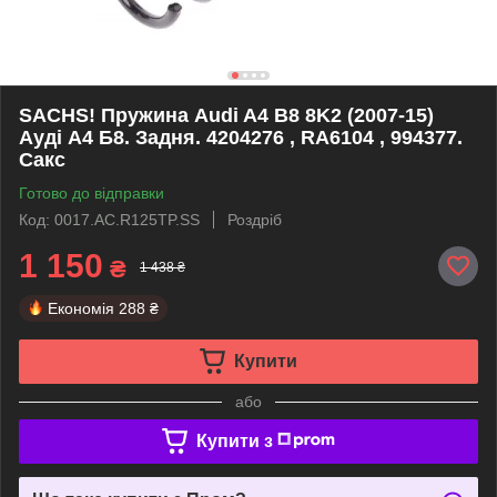
SACHS! Пружина Audi A4 B8 8K2 (2007-15)
Ауді А4 Б8. Задня. 4204276 , RA6104 , 994377.
Сакс
Готово до відправки
Код: 0017.AC.R125TP.SS
Роздріб
1 150
₴
1 438 ₴
Економія
288 ₴
Купити
або
Купити з