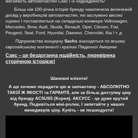
мегаякість автозапчастин Сакс І їх наднадійність!
Більш ніж 100-річна історія бренду накопичила величезній
досвід у виробництві автозапчастин, які заслужено високо
оцінені І поставляються на складальні конвеєри Volkswagen,
Mercedes, Bmw, Audi, Skoda, Renault, Opel, Citroen, Fiat,
Peugeot, Seat, Ford, Hyundai, Daewoo, Chevrolet, Kia І т. д.
Підприємства концерну
Sachs
знаходяться по всьому
європейському континенті і країнах Південної Америки
Сакс – це бездоганна надійність, перевірена
сторічною історією!
Шановні клієнти!
А ще хочемо порадити цю ж запчастину - АБСОЛЮТНО
ТАКОЇ Ж ЯКОСТІ та ГАРАНТІЇ, але за більш доступну ціну
від бренду ACSUSS (Корея). АКСУСС - це дуже крутий
бренд. Подивіться міні-ролик, І запитайте у наших
менеджерів ціну. Купіть - не пошкодуєте!