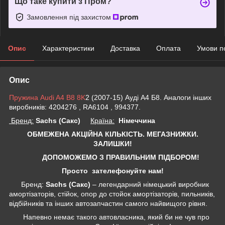
Що таке купити з Пром?
Замовлення під захистом
Опис
Характеристики
Доставка
Оплата
Умови п
Опис
Пружина Audi A4 B8 8K
2 (2007-15) Ауді А4 Б8. Аналоги інших
виробників: 4204276 , RA6104 , 994377.
Бренд:
Sachs (Сакс)
Країна:
Німеччина
ОБМЕЖЕНА АКЦІЙНА КІЛЬКІСТЬ. МЕГАЗНИЖКИ.
ЗАЛИШКИ!
ДОПОМОЖЕМО З ПРАВИЛЬНИМ ПІДБОРОМ!
Просто зателефонуйте нам!
Бренд:
Sachs (Сакс)
– легендарний німецький виробник
амортізаторів, стійок, опор до стойок амортізаторів, пильників,
відбійників та інших автозапчастин самого найвищого рівня.
Напевно немає такого автовласника, який би не чув про