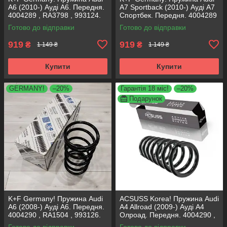
A6 (2010-) Ауді А6. Передня.
A7 Sportback (2010-) Ауді А7
4004289 , RA3798 , 993124.
Спортбек. Передня. 4004289
К+Ф Німеччина
, RA3798 , 993124. К+Ф
Готово до відправки
Готово до відправки
Німеччина
919
919
₴
₴
1 149 ₴
1 149 ₴
Купити
Купити
GERMANY!
–20%
Гарантія 18 міс!
–20%
Подарунок
K+F Germany! Пружина Audi
ACSUSS Korea! Пружина Audi
A6 (2008-) Ауді А6. Передня.
A4 Allroad (2009-) Ауді А4
4004290 , RA1504 , 993126.
Олроад. Передня. 4004290 ,
К+Ф Німеччина
RA1504 , 993126. Аксусс
Готово до відправки
Готово до відправки