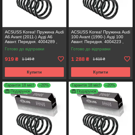
ACSUSS Korea! Пружина Audi
ACSUSS Korea! Пружина Audi
A6 Avant (2011-) Ауді А6
100 Avant (1990-) Ауді 100
Авант. Передня. 4004289 ,
Авант. Передня. 4004223 ,
RA3798 , 993124. Аксусс
RH1011 , 997224. Аксусс
Готово до відправки
Готово до відправки
Корея
Корея
919
1 288
₴
₴
1 149 ₴
1 610 ₴
Купити
Купити
Гарантія 18 міс!
–20%
Гарантія 18 міс!
–20%
Подарунок
Подарунок