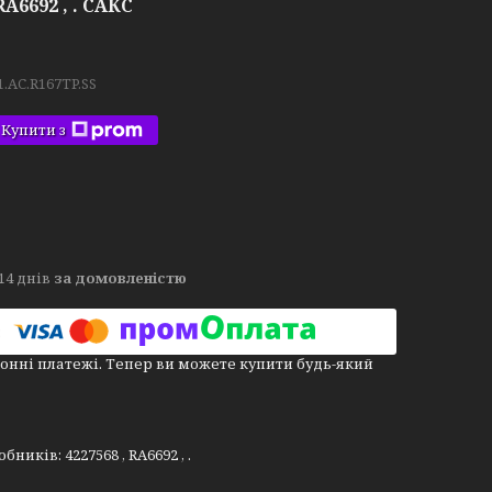
A6692 , . САКС
1.AC.R167TP.SS
Купити з
14 днів
за домовленістю
онні платежі. Тепер ви можете купити будь-який
иків: 4227568 , RA6692 , .