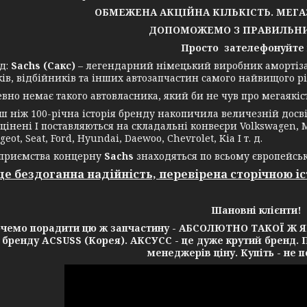
ОБМЕЖЕНА АКЦІЙНА КІЛЬКІСТЬ. МЕГ
ДОПОМОЖЕМО З ПРАВИЛЬНИ
Просто зателефонуйте
д:
Sachs (Сакс)
– легендарний німецький виробник амортізато
ів, відбійників та інших автозапчастин самого найвищого рі
 немає такого автовласника, який би не чув про мегаякість
іж 100-річна історія бренду накопичила величезній досвід
цінені І поставляються на складальні конвеєри Volkswagen, Me
geot, Seat, Ford, Hyundai, Daewoo, Chevrolet, Kia І т. д.
ємства концерну
Sachs
знаходяться по всьому європейсь
 це бездоганна надійність, перевірена сторічною і
Шановні клієнти!
очемо порадити цю ж запчастину - АБСОЛЮТНО ТАКОЇ Ж ЯКО
 бренду ACSUSS (Корея). АКСУСС - це дуже крутий бренд. П
менеджерів ціну. Купіть - не 