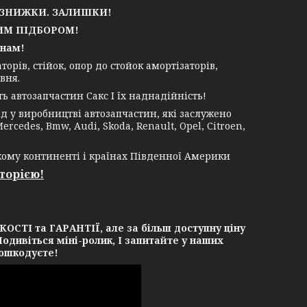
АЗНИЖКИ. ЗАЛИШКИ!
М ПІДБОРОМ!
 нам!
рів, стійок, опор до стойок амортізаторів,
вня.
 автозапчастин Сакс І їх наднадійність!
 у виробництві автозапчастин, які заслужено
rcedes, Bmw, Audi, Skoda, Renault, Opel, Citroen,
кому континенті і країнах Південної Америки
сторією!
СТІ та ГАРАНТІЇ, але за більш доступну ціну
одивіться міні-ролик, І запитайте у наших
пошкодуєте!