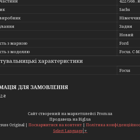
пчастини
4227568 , 
ик
Sachs
 виробник
Німеччи
ування
Задня
Новий
сть з маркою
Ford
сть з моделлю
Focus, C-
тувальницькі характеристики
ь
Focus
МАЦІЯ ДЛЯ ЗАМОВЛЕННЯ
2 ₴
Сайт створений на маркетплейсі
Prom.ua
Продавець на Bigl.ua
Acsuss Original |
Поскаржитися на контент
|
Політика конфіденційнос
Select Language
▼