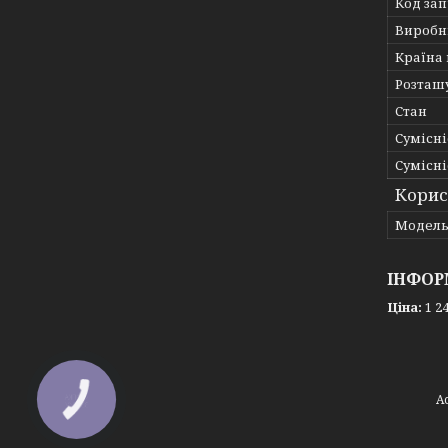
Код за
Виробн
Країна
Розташ
Стан
Сумісні
Сумісні
Корис
Мoдел
ІНФОР
Ціна:
1 24
КНОПКА
ЗВ'ЯЗКУ