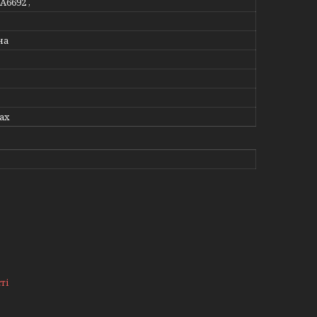
RA6692 ,
на
Max
ті