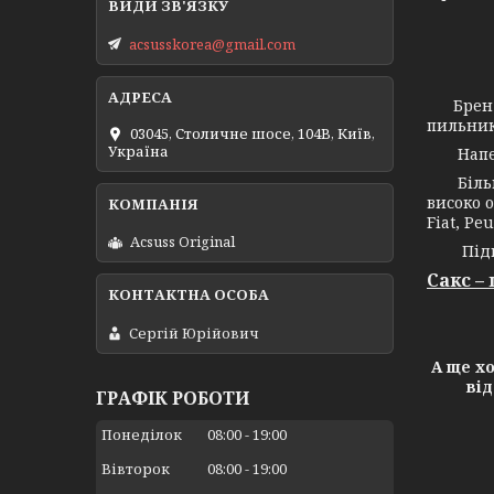
acsusskorea@gmail.com
Брен
пильник
03045, Столичне шосе, 104B, Київ,
Україна
Напевно
Більш н
високо о
Fiat, Peu
Acsuss Original
Підпри
Сакс –
Сергій Юрійович
А ще х
від
ГРАФІК РОБОТИ
Понеділок
08:00
19:00
Вівторок
08:00
19:00