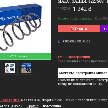
МАКС. ЗАДНЯ. 4227568 , R
1 242 ₴
1 553 ₴
Готово до відправки
Код:
007
Купити
+380 (98) 993-71-55
–20%
повернення товару протягом 
У компанії підключені електр
товар не покидаючи сайту.
Ford Focus C-
Max (2003-07) Форд Фокус С-Макс. Аналоги інших виробн
Sachs (Сакс)
Країна:
Німеччина