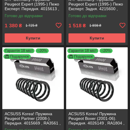
Peugeot Expert (1995-) Пежо
Peugeot Expert (1995-) Пежо
Експерт. Передня. 4015613 ,
Експерт. Задня. 4215600 ,
RG1332 , 997728. К+Ф
RC5267 , 996552. К+Ф
Готово до відправки
Готово до відправки
Німеччина
Німеччина
1 380
1 518
₴
₴
1 725 ₴
1 898 ₴
Купити
Купити
Гарантія 18 міс!
–20%
Гарантія 18 міс!
–20%
Подарунок
Подарунок
ACSUSS Korea! Пружина
ACSUSS Korea! Пружина
Peugeot Partner (2008-).
Peugeot Boxer (2001-06).
Передня. 4015669 , RA3561 ,
Передня. 4026149 , RA1804 ,
993299. Аксусс Корея
997921. Аксусс Корея
Готово до відправки
Готово до відправки