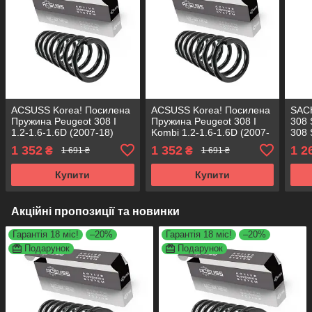
ACSUSS Korea! Посилена
ACSUSS Korea! Посилена
SAC
Пружина Peugeot 308 I
Пружина Peugeot 308 I
308 
1.2-1.6-1.6D (2007-18)
Kombi 1.2-1.6-1.6D (2007-
308 
Пежо 308 I. Передня.
18) Пежо 308 I Комбі.
4066
1 352
1 352
1 2
₴
₴
1 691 ₴
1 691 ₴
4066781 , RA3414 ,
Передня. 4066781 ,
9933
993326 Аксусс Корея
RA3414 , 993326
Купити
Купити
Акційні пропозиції та новинки
Гарантія 18 міс!
–20%
Гарантія 18 міс!
–20%
Подарунок
Подарунок