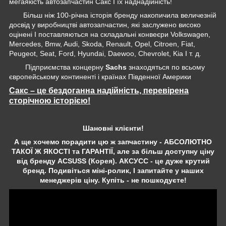
мегаякість автозапчастин Сакс І їх наднадійність!
Більш ніж 100-річна історія бренду накопичила величезній
досвід у виробництві автозапчастин, які заслужено високо
оцінені І поставляються на складальні конвеєри Volkswagen,
Mercedes, Bmw, Audi, Skoda, Renault, Opel, Citroen, Fiat,
Peugeot, Seat, Ford, Hyundai, Daewoo, Chevrolet, Kia І т. д.
Підприємства концерну
Sachs
знаходяться по всьому
європейському континенті і країнах Південної Америки
Сакс – це бездоганна надійність, перевірена
сторічною історією!
Шановні клієнти!
А ще хочемо порадити цю ж запчастину - АБСОЛЮТНО
ТАКОЇ Ж ЯКОСТІ та ГАРАНТІЇ, але за більш доступну ціну
від бренду ACSUSS (Корея). АКСУСС - це дуже крутий
бренд. Подивіться міні-ролик, І запитайте у наших
менеджерів ціну. Купіть - не пошкодуєте!