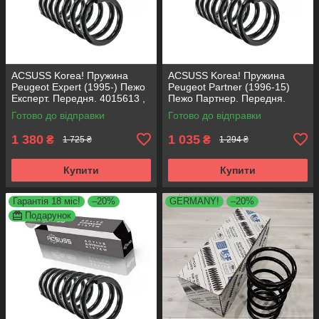
ACSUSS Korea! Пружина
ACSUSS Korea! Пружина
Peugeot Expert (1995-) Пежо
Peugeot Partner (1996-15)
Експерт. Передня. 4015613 ,
Пежо Партнер. Передня.
RG1332 , 997728. Аксусс
4066737 , RA1331 , 997727.
Готово до відправки
Готово до відправки
Корея
Аксусс Корея
1 380
1 035
₴
₴
1 725 ₴
1 294 ₴
Купити
Купити
Гарантія 18 міс!
–20%
GERMANY!
–20%
Подарунок