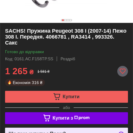
SACHS! Пружина Peugeot 308 I (2007-14) Пежо
308 I. Передня. 4066781 , RA3414 , 993326.
Сакс
Готово до відправки
Код: 0161.AC.F158TP.SS
Роздріб
1 265
₴
1 581 ₴
Економія
316 ₴
Купити
або
Купити з