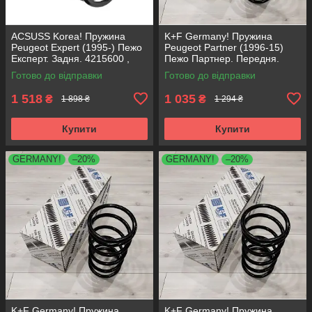
ACSUSS Korea! Пружина
K+F Germany! Пружина
Peugeot Expert (1995-) Пежо
Peugeot Partner (1996-15)
Експерт. Задня. 4215600 ,
Пежо Партнер. Передня.
RC5267 , 996552. Аксусс
4066737 , RA1331 , 997727.
Готово до відправки
Готово до відправки
Корея
К+Ф Німеччина
1 518
1 035
₴
₴
1 898 ₴
1 294 ₴
Купити
Купити
GERMANY!
–20%
GERMANY!
–20%
K+F Germany! Пружина
K+F Germany! Пружина