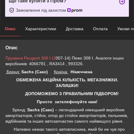
Що таке купити з Пром?
Замовлення під захистом
Опис
Характеристики
Доставка
Оплата
Умови п
Опис
Пружина Peugeot 308 I (2
007-14) Пежо 308 I. Аналоги інших
виробників: 4066781 , RA3414 , 993326.
Бренд:
Sachs (Сакс)
Країна:
Німеччина
ОБМЕЖЕНА АКЦІЙНА КІЛЬКІСТЬ. МЕГАЗНИЖКИ.
ЗАЛИШКИ!
ДОПОМОЖЕМО З ПРАВИЛЬНИМ ПІДБОРОМ!
Просто зателефонуйте нам!
Бренд:
Sachs (Сакс)
– легендарний німецький виробник
амортізаторів, стійок, опор до стойок амортізаторів, пильників,
відбійників та інших автозапчастин самого найвищого рівня.
Напевно немає такого автовласника, який би не чув про