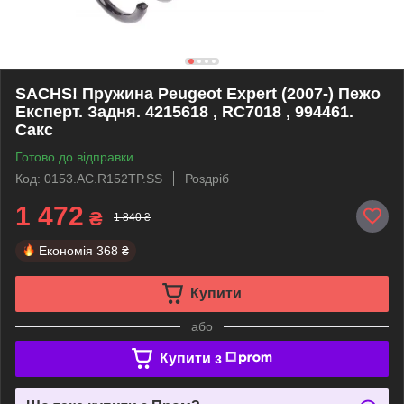
SACHS! Пружина Peugeot Expert (2007-) Пежо
Експерт. Задня. 4215618 , RC7018 , 994461.
Сакс
Готово до відправки
Код: 0153.AC.R152TP.SS
Роздріб
1 472
₴
1 840 ₴
Економія
368 ₴
Купити
або
Купити з