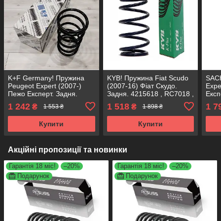
K+F Germany! Пружина
KYB! Пружина Fiat Scudo
SAC
Peugeot Expert (2007-)
(2007-16) Фіат Скудо.
Expe
Пежо Експерт. Задня.
Задня. 4215618 , RC7018 ,
Експ
4215618 , RC7018 ,
994461. Каяба
4026
1 242
1 518
1 7
₴
₴
1 553 ₴
1 898 ₴
994461. К+Ф Німеччина
9932
Купити
Купити
Акційні пропозиції та новинки
Гарантія 18 міс!
–20%
Гарантія 18 міс!
–20%
Подарунок
Подарунок