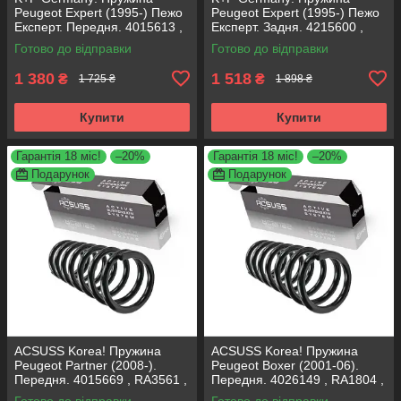
Peugeot Expert (1995-) Пежо
Peugeot Expert (1995-) Пежо
Експерт. Передня. 4015613 ,
Експерт. Задня. 4215600 ,
RG1332 , 997728. К+Ф
RC5267 , 996552. К+Ф
Готово до відправки
Готово до відправки
Німеччина
Німеччина
1 380
1 518
₴
₴
1 725 ₴
1 898 ₴
Купити
Купити
Гарантія 18 міс!
–20%
Гарантія 18 міс!
–20%
Подарунок
Подарунок
ACSUSS Korea! Пружина
ACSUSS Korea! Пружина
Peugeot Partner (2008-).
Peugeot Boxer (2001-06).
Передня. 4015669 , RA3561 ,
Передня. 4026149 , RA1804 ,
993299. Аксусс Корея
997921. Аксусс Корея
Готово до відправки
Готово до відправки