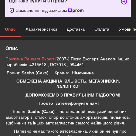
Що таке купити з Пром?
Замовлення під захистом
Опис
Характеристики
Доставка
Оплата
Умови п
Опис
Пружина Peugeot Expert (
2007-) Пежо Експерт. Аналоги інших
виробників: 4215618 , RC7018 , 994461.
Бренд:
Sachs (Сакс)
Країна:
Німеччина
ОБМЕЖЕНА АКЦІЙНА КІЛЬКІСТЬ. МЕГАЗНИЖКИ.
ЗАЛИШКИ!
ДОПОМОЖЕМО З ПРАВИЛЬНИМ ПІДБОРОМ!
Просто зателефонуйте нам!
Бренд:
Sachs (Сакс)
– легендарний німецький виробник
амортізаторів, стійок, опор до стойок амортізаторів, пильників,
відбійників та інших автозапчастин самого найвищого рівня.
Напевно немає такого автовласника, який би не чув про