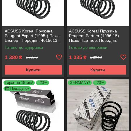
ACSUSS Korea! Пружина
ACSUSS Korea! Пружина
Peugeot Expert (1995-) Пежо
Peugeot Partner (1996-15)
Експерт. Передня. 4015613 ,
Пежо Партнер. Передня.
RG1332 , 997728. Аксусс
4066737 , RA1331 , 997727.
Готово до відправки
Готово до відправки
Корея
Аксусс Корея
1 380
1 035
₴
₴
1 725 ₴
1 294 ₴
Купити
Купити
Гарантія 18 міс!
–20%
GERMANY!
–20%
Подарунок