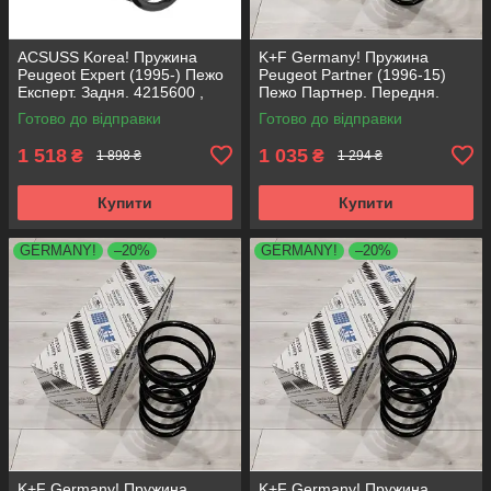
ACSUSS Korea! Пружина
K+F Germany! Пружина
Peugeot Expert (1995-) Пежо
Peugeot Partner (1996-15)
Експерт. Задня. 4215600 ,
Пежо Партнер. Передня.
RC5267 , 996552. Аксусс
4066737 , RA1331 , 997727.
Готово до відправки
Готово до відправки
Корея
К+Ф Німеччина
1 518
1 035
₴
₴
1 898 ₴
1 294 ₴
Купити
Купити
GERMANY!
–20%
GERMANY!
–20%
K+F Germany! Пружина
K+F Germany! Пружина