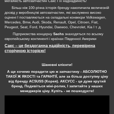
мегаякість автозапчастин Сакс І їх наднадійність!
Більш ніж 100-річна історія бренду накопичила величезній
досвід у виробництві автозапчастин, які заслужено високо
оцінені І поставляються на складальні конвеєри Volkswagen,
Mercedes, Bmw, Audi, Skoda, Renault, Opel, Citroen, Fiat,
Peugeot, Seat, Ford, Hyundai, Daewoo, Chevrolet, Kia І т. д.
Підприємства концерну
Sachs
знаходяться по всьому
європейському континенті і країнах Південної Америки
Сакс – це бездоганна надійність, перевірена
сторічною історією!
Шановні клієнти!
А ще хочемо порадити цю ж запчастину - АБСОЛЮТНО
ТАКОЇ Ж ЯКОСТІ та ГАРАНТІЇ, але за більш доступну ціну
від бренду ACSUSS (Корея). АКСУСС - це дуже крутий
бренд. Подивіться міні-ролик, І запитайте у наших
менеджерів ціну. Купіть - не пошкодуєте!