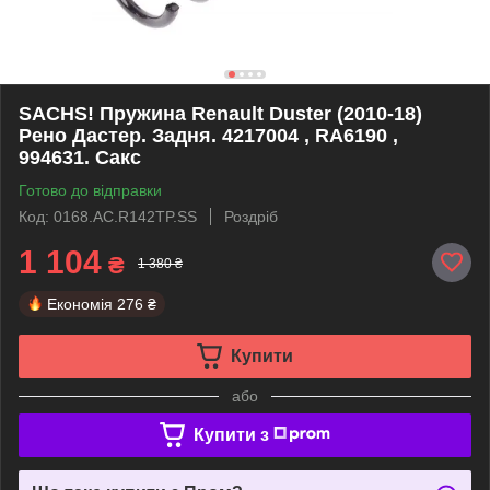
SACHS! Пружина Renault Duster (2010-18)
Рено Дастер. Задня. 4217004 , RA6190 ,
994631. Сакс
Готово до відправки
Код: 0168.AC.R142TP.SS
Роздріб
1 104
₴
1 380 ₴
Економія
276 ₴
Купити
або
Купити з