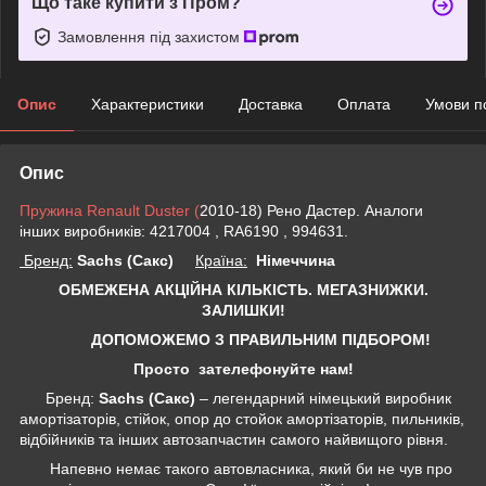
Що таке купити з Пром?
Замовлення під захистом
Опис
Характеристики
Доставка
Оплата
Умови п
Опис
Пружина Renault Duster (
2010-18) Рено Дастер. Аналоги
інших виробників: 4217004 , RA6190 , 994631.
Бренд:
Sachs (Сакс)
Країна:
Німеччина
ОБМЕЖЕНА АКЦІЙНА КІЛЬКІСТЬ. МЕГАЗНИЖКИ.
ЗАЛИШКИ!
ДОПОМОЖЕМО З ПРАВИЛЬНИМ ПІДБОРОМ!
Просто зателефонуйте нам!
Бренд:
Sachs (Сакс)
– легендарний німецький виробник
амортізаторів, стійок, опор до стойок амортізаторів, пильників,
відбійників та інших автозапчастин самого найвищого рівня.
Напевно немає такого автовласника, який би не чув про