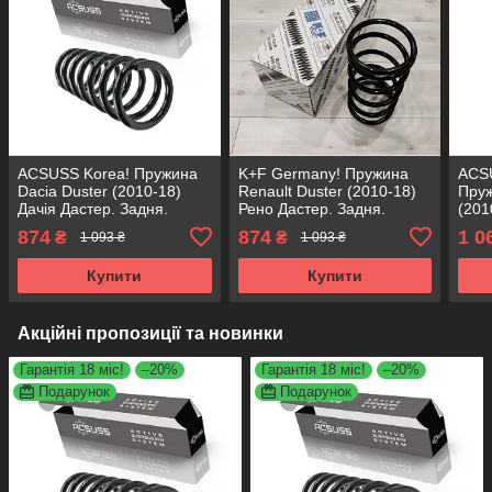
ACSUSS Korea! Пружина
K+F Germany! Пружина
ACS
Dacia Duster (2010-18)
Renault Duster (2010-18)
Пруж
Дачія Дастер. Задня.
Рено Дастер. Задня.
(201
4217004 , RA6190 ,
4217004 , RA6190 ,
Задн
874
874
1 0
₴
₴
1 093 ₴
1 093 ₴
994631. Аксусс Корея
994631. К+Ф Німеччина
9946
Купити
Купити
Акційні пропозиції та новинки
Гарантія 18 міс!
–20%
Гарантія 18 міс!
–20%
Подарунок
Подарунок