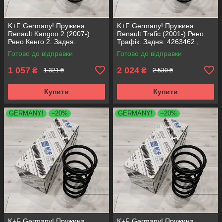
K+F Germany! Пружина
K+F Germany! Пружина
Renault Kangoo 2 (2007-)
Renault Trafiс (2001-) Рено
Рено Кенго 2. Задня.
Трафік. Задня. 4263462 ,
4272954. К+Ф Німеччина
RX6216 , 996667. К+Ф
Готово до відправки
Готово до відправки
Німеччина
1 057
2 024
₴
₴
1 321 ₴
2 530 ₴
Купити
Купити
GERMANY!
–20%
GERMANY!
–20%
K+F Germany! Пружина
K+F Germany! Пружина