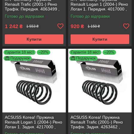
Renault Trafiс (2001-) Рено
Renault Logan 1 (2004-) Рено
Трафік. Передня. 4063499 ,
Логан 1. Передня. 4017000 ,
RC2234 , 997911. К+Ф
RG3068 , 998516. К+Ф
Готово до відправки
Готово до відправки
Німеччина
Німеччина
1 242
920
₴
₴
1 553 ₴
1 150 ₴
Купити
Купити
Гарантія 18 міс!
–20%
Гарантія 18 міс!
–20%
Подарунок
Подарунок
ACSUSS Korea! Пружина
ACSUSS Korea! Пружина
Renault Logan 1 (2004-) Рено
Renault Trafiс (2001-) Рено
Логан 1. Задня. 4217000 ,
Трафік. Задня. 4263462 ,
RG6454 , 994002. Аксусс
RX6216 , 996667. Аксусс
Готово до відправки
Готово до відправки