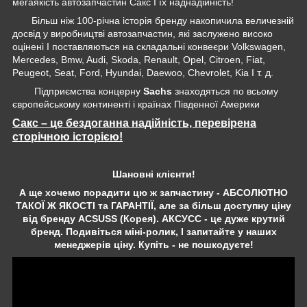
мегаякість автозапчастин Сакс І їх наднадійність!
Більш ніж 100-річна історія бренду накопичила величезній
досвід у виробництві автозапчастин, які заслужено високо
оцінені І поставляються на складальні конвеєри Volkswagen,
Mercedes, Bmw, Audi, Skoda, Renault, Opel, Citroen, Fiat,
Peugeot, Seat, Ford, Hyundai, Daewoo, Chevrolet, Kia І т. д.
Підприємства концерну
Sachs
знаходяться по всьому
європейському континенті і країнах Південної Америки
Сакс – це бездоганна надійність, перевірена
сторічною історією!
Шановні клієнти!
А ще хочемо порадити цю ж запчастину - АБСОЛЮТНО
ТАКОЇ Ж ЯКОСТІ та ГАРАНТІЇ, але за більш доступну ціну
від бренду ACSUSS (Корея). АКСУСС - це дуже крутий
бренд. Подивіться міні-ролик, І запитайте у наших
менеджерів ціну. Купіть - не пошкодуєте!