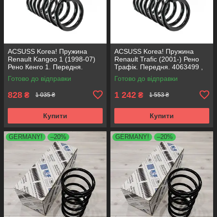
ACSUSS Korea! Пружина
ACSUSS Korea! Пружина
Renault Kangoo 1 (1998-07)
Renault Trafiс (2001-) Рено
Рено Кенго 1. Передня.
Трафік. Передня. 4063499 ,
4072940 , RC2280 , 997890.
RC2234 , 997911. Аксусс
Готово до відправки
Готово до відправки
Аксусс Корея
Корея
828
1 242
₴
₴
1 035 ₴
1 553 ₴
Купити
Купити
GERMANY!
–20%
GERMANY!
–20%