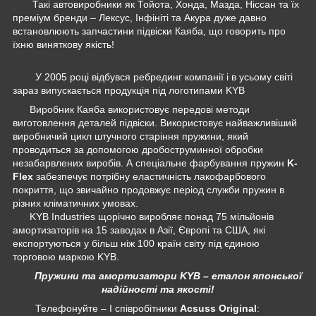
Такі автовиробники як Тойота, Хонда, Мазда, Ніссан та їх
преміум бренди – Лексус, Інфініті та Акура дуже давно
встановлюють запчастини підвіски Каяба, що говорить про
їхню виняткову якість!
У 2005 році відбувся ребрединг компанії і в усьому світі
зараз випускається продукція під логотипами KYB
Виробник Каяба використовує передові методи
виготовлення деталей підвіски. Використовує найважливіший
виробничий цикл штучного старіння пружини, який
проводиться за допомогою дробоструминної обробки
незабарвлених виробів. А спеціальне фарбування пружин
K-
Flex
забезпечує потрібну еластичність лакофарбового
покриття, що звичайно продовжує період служби пружин в
різних кліматичних умовах.
KYB Industries щорічно виробляє понад 75 мільйонів
амортизаторів на 15 заводах в Азії, Європі та США, які
експортуються у більш ніж 100 країн світу під єдиною
торговою маркою KYB.
Пружини та амортизатори KYB – еталон японської
надійності та якості!
Телефонуйте – І співробітники
Acsuss Original
: