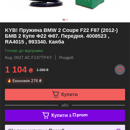
KYB! Пружина BMW 2 Coupe F22 F87 (2012-)
БМВ 2 Купе Ф22 Ф87. Передня. 4008523 ,
RA4015 , 993340. Каяба
Готово до відправки
Код: 0027.AC.F137TP.KY
Роздріб
1 104
₴
1 380 ₴
Економія
276 ₴
Купити
або
Купити з