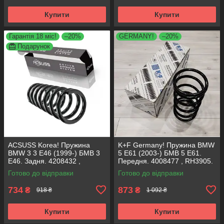
Купити
Купити
Гарантія 18 міс!
–20%
GERMANY!
–20%
Подарунок
ACSUSS Korea! Пружина
K+F Germany! Пружина BMW
BMW 3 3 E46 (1999-) БМВ 3
5 E61 (2003-) БМВ 5 Е61.
Е46. Задня. 4208432 ,
Передня. 4008477 , RH3905.
RX6200 , 996723. Аксусс
К+Ф Німеччина
Готово до відправки
Готово до відправки
Корея
734
873
₴
₴
918 ₴
1 092 ₴
Купити
Купити