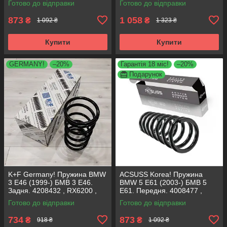
Готово до відправки
Готово до відправки
Німеччина
Корея
873
1 058
₴
₴
1 092 ₴
1 323 ₴
Купити
Купити
GERMANY!
–20%
Гарантія 18 міс!
–20%
Подарунок
K+F Germany! Пружина BMW
ACSUSS Korea! Пружина
3 E46 (1999-) БМВ 3 Е46.
BMW 5 E61 (2003-) БМВ 5
Задня. 4208432 , RX6200 ,
Е61. Передня. 4008477 ,
996723. К+Ф Німеччина
RH3905. Аксусс Корея
Готово до відправки
Готово до відправки
734
873
₴
₴
918 ₴
1 092 ₴