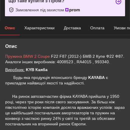
Що таке купити з Пром?
Замовлення під захистом
Опис
Характеристики
Доставка
Оплата
Умови п
Опис
Пружина BMW 2 Coupe
F22 F87 (2012-) БМВ 2 Купе Ф22 Ф87.
Аналоги інших виробників: 4008523 , RA4015 , 993340.
Виробник:
KYB Каяба
Будь-яка продукція японського бренду
KAYABA
є
прикладом найвищої якості та надійності.
На ринок автозапчастин фірма KAYABA прийшла у 1950
році, через три роки після свого заснування. За більш ніж
півстолітню історію компанія досягла вражаючих успіхів: зараз
це найбільший постачальник амортизаторів та пружин на
конвеєр з часткою ринку 24% у світі та третій за обсягами
постачальник на вторинний ринок Європи.