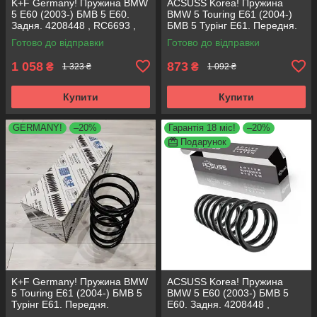
K+F Germany! Пружина BMW
ACSUSS Korea! Пружина
5 E60 (2003-) БМВ 5 Е60.
BMW 5 Touring E61 (2004-)
Задня. 4208448 , RC6693 ,
БМВ 5 Турінг Е61. Передня.
996975. К+Ф Німеччина
4008477 , RH3905. Аксусс
Готово до відправки
Готово до відправки
Корея
1 058
873
₴
₴
1 323 ₴
1 092 ₴
Купити
Купити
GERMANY!
–20%
Гарантія 18 міс!
–20%
Подарунок
K+F Germany! Пружина BMW
ACSUSS Korea! Пружина
5 Touring E61 (2004-) БМВ 5
BMW 5 E60 (2003-) БМВ 5
Турінг Е61. Передня.
Е60. Задня. 4208448 ,
4008477 , RH3905. К+Ф
RC6693 , 996975. Аксусс