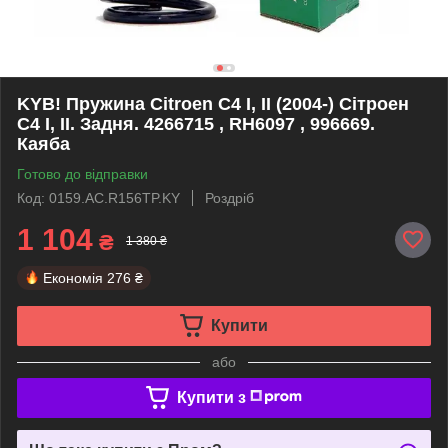
KYB! Пружина Citroen C4 I, II (2004-) Сітроен
С4 I, II. Задня. 4266715 , RH6097 , 996669.
Каяба
Готово до відправки
Код: 0159.AC.R156TP.KY
Роздріб
1 104
₴
1 380 ₴
Економія
276 ₴
Купити
або
Купити з