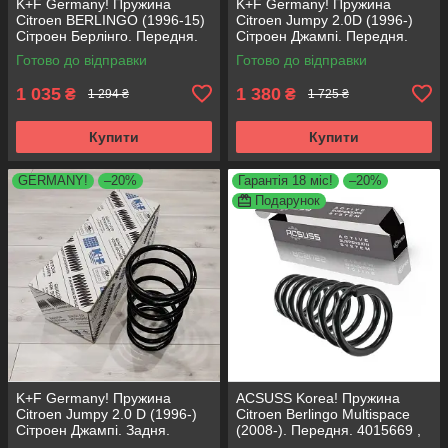
K+F Germany! Пружина
K+F Germany! Пружина
Citroen BERLINGO (1996-15)
Citroen Jumpy 2.0D (1996-)
Сітроен Берлінго. Передня.
Сітроен Джампі. Передня.
4066737 , RA1331 , 997727.
4015613 , RG1332 , 997728.
Готово до відправки
Готово до відправки
К+Ф Німеччина
К+Ф Німеччина
1 035
1 380
₴
₴
1 294 ₴
1 725 ₴
Купити
Купити
GERMANY!
–20%
Гарантія 18 міс!
–20%
Подарунок
K+F Germany! Пружина
ACSUSS Korea! Пружина
Citroen Jumpy 2.0 D (1996-)
Citroen Berlingo Multispace
Сітроен Джампі. Задня.
(2008-). Передня. 4015669 ,
4215600 , RC5267 , 996552.
RA3561 , 993299. Аксусс