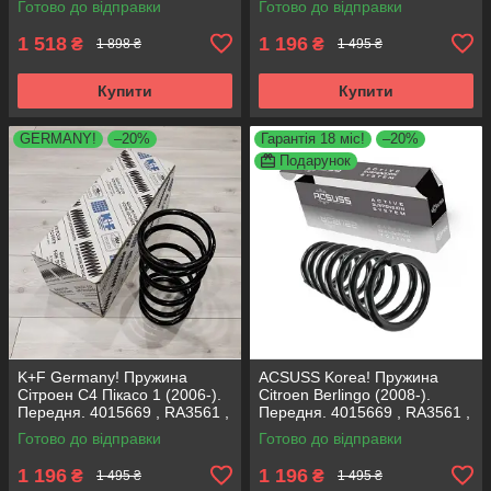
Готово до відправки
Готово до відправки
К+Ф Німеччина
Корея
1 518
1 196
₴
₴
1 898 ₴
1 495 ₴
Купити
Купити
GERMANY!
–20%
Гарантія 18 міс!
–20%
Подарунок
K+F Germany! Пружина
ACSUSS Korea! Пружина
Сітроен С4 Пікасо 1 (2006-).
Citroen Berlingo (2008-).
Передня. 4015669 , RA3561 ,
Передня. 4015669 , RA3561 ,
993299. К+Ф Німеччина
993299. Аксусс Корея
Готово до відправки
Готово до відправки
1 196
1 196
₴
₴
1 495 ₴
1 495 ₴