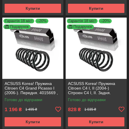
Купити
Купити
Гарантія 18 міс!
–20%
Гарантія 18 міс!
–20%
Подарунок
Подарунок
ACSUSS Korea! Пружина
ACSUSS Korea! Пружина
Citroen C4 Grand Picasso I
Citroen C4 I, II (2004-)
(2006-). Передня. 4015669 ,
Сітроен С4 I, II. Задня.
RA3561 , 993299. Аксусс
4266715 , RH6097 , 996669.
Готово до відправки
Готово до відправки
Корея
Аксусс Корея
1 196
828
₴
₴
1 495 ₴
1 035 ₴
Купити
Купити