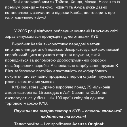
Такі автовиробники як Тойота, Хонда, Мазда, Ніссан та їх
преміум бренди – Лексус, Інфініті та Акура дуже давно
встановлюють запчастини підвіски Каяба, що говорить про
їхню виняткову якість!
У 2005 році відбувся ребрединг компанії і в усьому світі
зараз випускається продукція під логотипами KYB
Виробник Каяба використовує передові методи
виготовлення деталей підвіски. Використовує найважливіший
виробничий цикл штучного старіння пружини, який
проводиться за допомогою дробоструминної обробки
незабарвлених виробів. А спеціальне фарбування пружин
K-
Flex
забезпечує потрібну еластичність лакофарбового
покриття, що звичайно продовжує період служби пружин в
різних кліматичних умовах.
KYB Industries щорічно виробляє понад 75 мільйонів
амортизаторів на 15 заводах в Азії, Європі та США, які
експортуються у більш ніж 100 країн світу під єдиною
торговою маркою KYB.
Пружини та амортизатори KYB – еталон японської
надійності та якості!
Телефонуйте – І співробітники
Acsuss Original
: