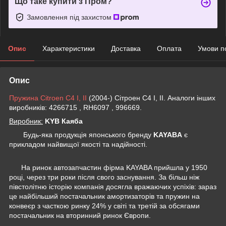
Що таке купити з Пром?
Замовлення під захистом
Опис
Характеристики
Доставка
Оплата
Умови п
Опис
Пружина Citroen C4 I, II
(2004-) Сітроен С4 I, II. Аналоги інших
виробників: 4266715 , RH6097 , 996669.
Виробник:
KYB Каяба
Будь-яка продукція японського бренду
KAYABA
є
прикладом найвищої якості та надійності.
На ринок автозапчастин фірма KAYABA прийшла у 1950
році, через три роки після свого заснування. За більш ніж
півстолітню історію компанія досягла вражаючих успіхів: зараз
це найбільший постачальник амортизаторів та пружин на
конвеєр з часткою ринку 24% у світі та третій за обсягами
постачальник на вторинний ринок Європи.