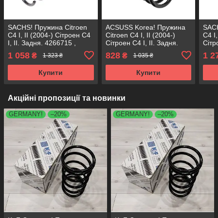
SACHS! Пружина Citroen
ACSUSS Korea! Пружина
SACH
C4 I, II (2004-) Сітроен С4
Citroen C4 I, II (2004-)
C4 I,
I, II. Задня. 4266715 ,
Сітроен С4 I, II. Задня.
Сітр
RH6097 , 996669. Сакс
4266715 , RH6097 ,
4215
1 058
828
1 2
₴
₴
1 323 ₴
1 035 ₴
996669. Аксусс Корея
9969
Купити
Купити
Акційні пропозиції та новинки
GERMANY!
–20%
GERMANY!
–20%