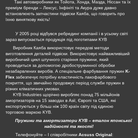
Такі автовиробники як Тойота, Хонда, Мазда, Ніссан та їх
преміум бренди – Лексус, Інфініті та Акура дуже давно
встановлюють запчастини підвіски Каяба, що говорить про
їхню виняткову якість!
У 2005 році відбувся ребрединг компанії і в усьому світі
зараз випускається продукція під логотипами KYB
Виробник Каяба використовує передові методи
виготовлення деталей підвіски. Використовує найважливіший
виробничий цикл штучного старіння пружини, який
проводиться за допомогою дробоструминної обробки
незабарвлених виробів. А спеціальне фарбування пружин
K-
Flex
забезпечує потрібну еластичність лакофарбового
покриття, що звичайно продовжує період служби пружин в
різних кліматичних умовах.
KYB Industries щорічно виробляє понад 75 мільйонів
амортизаторів на 15 заводах в Азії, Європі та США, які
експортуються у більш ніж 100 країн світу під єдиною
торговою маркою KYB.
Пружини та амортизатори KYB – еталон японської
надійності та якості!
Телефонуйте – І співробітники
Acsuss Original
: