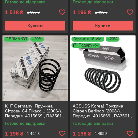
Готово до відправки
Готово до відправки
К+Ф Німеччина
Корея
1 518
1 196
₴
₴
1 898 ₴
1 495 ₴
Купити
Купити
GERMANY!
–20%
Гарантія 18 міс!
–20%
Подарунок
K+F Germany! Пружина
ACSUSS Korea! Пружина
Сітроен С4 Пікасо 1 (2006-).
Citroen Berlingo (2008-).
Передня. 4015669 , RA3561 ,
Передня. 4015669 , RA3561 ,
993299. К+Ф Німеччина
993299. Аксусс Корея
Готово до відправки
Готово до відправки
1 196
1 196
₴
₴
1 495 ₴
1 495 ₴