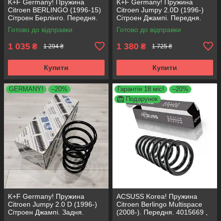
K+F Germany! Пружина
K+F Germany! Пружина
Citroen BERLINGO (1996-15)
Citroen Jumpy 2.0D (1996-)
Сітроен Берлінго. Передня.
Сітроен Джампі. Передня.
4066737 , RA1331 , 997727.
4015613 , RG1332 , 997728.
Готово до відправки
Готово до відправки
К+Ф Німеччина
К+Ф Німеччина
1 035
1 380
₴
₴
1 294 ₴
1 725 ₴
Купити
Купити
GERMANY!
–20%
Гарантія 18 міс!
–20%
Подарунок
K+F Germany! Пружина
ACSUSS Korea! Пружина
Citroen Jumpy 2.0 D (1996-)
Citroen Berlingo Multispace
Сітроен Джампі. Задня.
(2008-). Передня. 4015669 ,
4215600 , RC5267 , 996552.
RA3561 , 993299. Аксусс