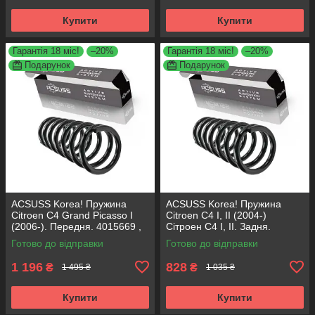
Купити
Купити
Гарантія 18 міс!
–20%
Гарантія 18 міс!
–20%
Подарунок
Подарунок
ACSUSS Korea! Пружина
ACSUSS Korea! Пружина
Citroen C4 Grand Picasso I
Citroen C4 I, II (2004-)
(2006-). Передня. 4015669 ,
Сітроен С4 I, II. Задня.
RA3561 , 993299. Аксусс
4266715 , RH6097 , 996669.
Готово до відправки
Готово до відправки
Корея
Аксусс Корея
1 196
828
₴
₴
1 495 ₴
1 035 ₴
Купити
Купити