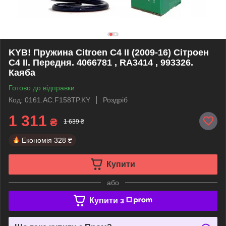
KYB! Пружина Citroen C4 II (2009-16) Сітроен
С4 II. Передня. 4066781 , RA3414 , 993326.
Каяба
Готово до відправки
Код: 0161.AC.F158TP.KY
Роздріб
1 311
₴
1 639 ₴
Економія
328 ₴
Купити
або
Купити з