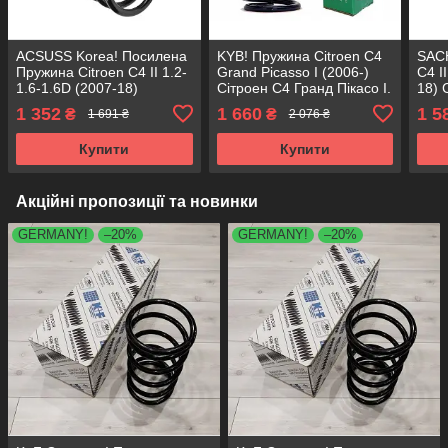
ACSUSS Korea! Посилена
KYB! Пружина Citroen C4
SACH
Пружина Citroen C4 II 1.2-
Grand Picasso I (2006-)
C4 I
1.6-1.6D (2007-18)
Сітроен С4 Гранд Пікасо I.
18) 
Сітроен С4 2. Передня.
Передня. 4015669 ,
Пере
1 352
1 660
1 5
₴
₴
1 691 ₴
2 076 ₴
4066781 , RA3414 ,
RA3561 , 993298 Каяба
RA34
993326 Аксусс Корея
Купити
Купити
Акційні пропозиції та новинки
GERMANY!
–20%
GERMANY!
–20%