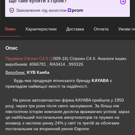
Що таке купити з Пром?
Замовлення під захистом
Опис
Характеристики
Доставка
Оплата
Умови п
Опис
Пружина Citroen C4 II (2
009-16) Сітроен С4 II. Аналоги інших
виробників: 4066781 , RA3414 , 993326.
Виробник:
KYB Каяба
Будь-яка продукція японського бренду
KAYABA
є
прикладом найвищої якості та надійності.
На ринок автозапчастин фірма KAYABA прийшла у 1950
році, через три роки після свого заснування. За більш ніж
півстолітню історію компанія досягла вражаючих успіхів: зараз
це найбільший постачальник амортизаторів та пружин на
конвеєр з часткою ринку 24% у світі та третій за обсягами
постачальник на вторинний ринок Європи.