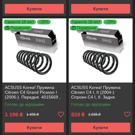
Купити
Купити
Гарантія 18 міс!
–20%
Гарантія 18 міс!
–20%
Подарунок
Подарунок
ACSUSS Korea! Пружина
ACSUSS Korea! Пружина
Citroen C4 Grand Picasso I
Citroen C4 I, II (2004-)
(2006-). Передня. 4015669 ,
Сітроен С4 I, II. Задня.
RA3561 , 993299. Аксусс
4266715 , RH6097 , 996669.
Готово до відправки
Готово до відправки
Корея
Аксусс Корея
1 196
828
₴
₴
1 495 ₴
1 035 ₴
Купити
Купити