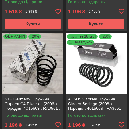
Готово до відправки
Готово до відправки
К+Ф Німеччина
Корея
1 518
1 196
₴
₴
1 898 ₴
1 495 ₴
Купити
Купити
GERMANY!
–20%
Гарантія 18 міс!
–20%
Подарунок
K+F Germany! Пружина
ACSUSS Korea! Пружина
Сітроен С4 Пікасо 1 (2006-).
Citroen Berlingo (2008-).
Передня. 4015669 , RA3561 ,
Передня. 4015669 , RA3561 ,
993299. К+Ф Німеччина
993299. Аксусс Корея
Готово до відправки
Готово до відправки
1 196
1 196
₴
₴
1 495 ₴
1 495 ₴