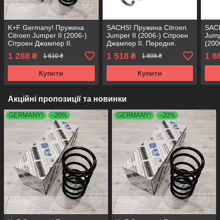
K+F Germany! Пружина
SACHS! Пружина Citroen
SACH
Citroen Jumper II (2006-)
Jumper II (2006-) Сітроен
Jump
Сітроен Джампер II.
Джампер II. Передня.
(200
Передня. 4026197 ,
4026197 , RA2973 ,
2. П
1 288
1 518
1 8
₴
₴
1 610 ₴
1 898 ₴
RA2973 , 993428. К+Ф
993428. Сакс
RA29
Німеччина
Купити
Купити
Акційні пропозиції та новинки
GERMANY!
–20%
GERMANY!
–20%