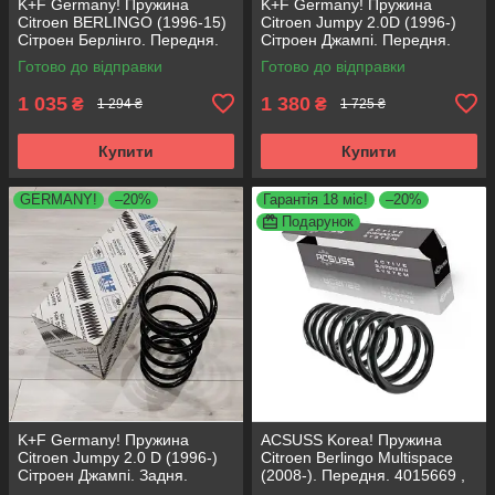
K+F Germany! Пружина
K+F Germany! Пружина
Citroen BERLINGO (1996-15)
Citroen Jumpy 2.0D (1996-)
Сітроен Берлінго. Передня.
Сітроен Джампі. Передня.
4066737 , RA1331 , 997727.
4015613 , RG1332 , 997728.
Готово до відправки
Готово до відправки
К+Ф Німеччина
К+Ф Німеччина
1 035
1 380
₴
₴
1 294 ₴
1 725 ₴
Купити
Купити
GERMANY!
–20%
Гарантія 18 міс!
–20%
Подарунок
K+F Germany! Пружина
ACSUSS Korea! Пружина
Citroen Jumpy 2.0 D (1996-)
Citroen Berlingo Multispace
Сітроен Джампі. Задня.
(2008-). Передня. 4015669 ,
4215600 , RC5267 , 996552.
RA3561 , 993299. Аксусс