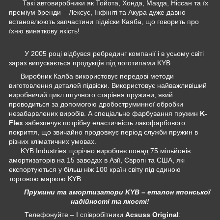
Такі автовиробники як Тойота, Хонда, Мазда, Ніссан та їх
преміум бренди – Лексус, Інфініті та Акура дуже давно
встановлюють запчастини підвіски Каяба, що говорить про
їхню виняткову якість!
У 2005 році відбувся ребрединг компанії і в усьому світі
зараз випускається продукція під логотипами KYB
Виробник Каяба використовує передові методи
виготовлення деталей підвіски. Використовує найважливіший
виробничий цикл штучного старіння пружини, який
проводиться за допомогою дробоструминної обробки
незабарвлених виробів. А спеціальне фарбування пружин
K-
Flex
забезпечує потрібну еластичність лакофарбового
покриття, що звичайно продовжує період служби пружин в
різних кліматичних умовах.
KYB Industries щорічно виробляє понад 75 мільйонів
амортизаторів на 15 заводах в Азії, Європі та США, які
експортуються у більш ніж 100 країн світу під єдиною
торговою маркою KYB.
Пружини та амортизатори KYB – еталон японської
надійності та якості!
Телефонуйте – І співробітники
Acsuss Original
: