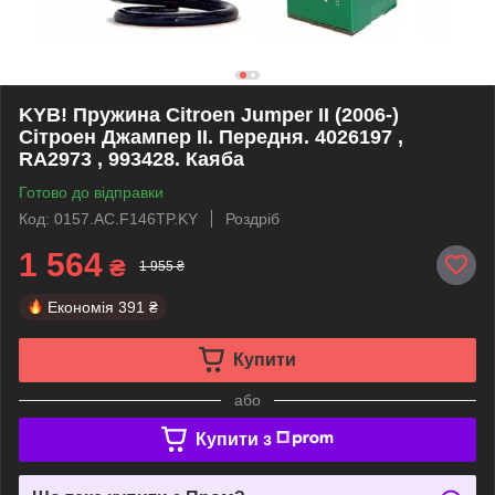
KYB! Пружина Citroen Jumper II (2006-)
Сітроен Джампер II. Передня. 4026197 ,
RA2973 , 993428. Каяба
Готово до відправки
Код: 0157.AC.F146TP.KY
Роздріб
1 564
₴
1 955 ₴
Економія
391 ₴
Купити
або
Купити з