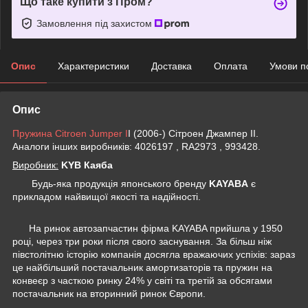
Що таке купити з Пром?
Замовлення під захистом
Опис
Характеристики
Доставка
Оплата
Умови п
Опис
Пружина Citroen Jumper I
I (2006-) Сітроен Джампер II.
Аналоги інших виробників: 4026197 , RA2973 , 993428.
Виробник:
KYB Каяба
Будь-яка продукція японського бренду
KAYABA
є
прикладом найвищої якості та надійності.
На ринок автозапчастин фірма KAYABA прийшла у 1950
році, через три роки після свого заснування. За більш ніж
півстолітню історію компанія досягла вражаючих успіхів: зараз
це найбільший постачальник амортизаторів та пружин на
конвеєр з часткою ринку 24% у світі та третій за обсягами
постачальник на вторинний ринок Європи.