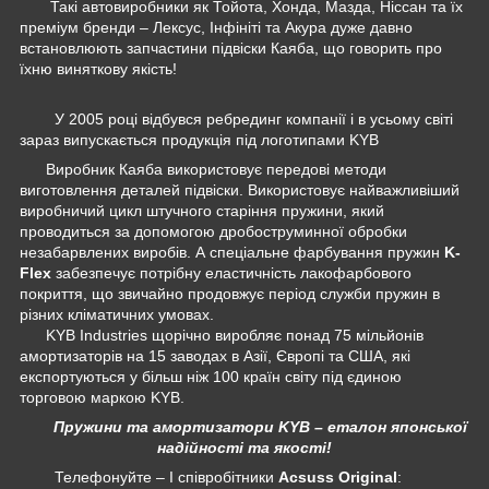
Такі автовиробники як Тойота, Хонда, Мазда, Ніссан та їх
преміум бренди – Лексус, Інфініті та Акура дуже давно
встановлюють запчастини підвіски Каяба, що говорить про
їхню виняткову якість!
У 2005 році відбувся ребрединг компанії і в усьому світі
зараз випускається продукція під логотипами KYB
Виробник Каяба використовує передові методи
виготовлення деталей підвіски. Використовує найважливіший
виробничий цикл штучного старіння пружини, який
проводиться за допомогою дробоструминної обробки
незабарвлених виробів. А спеціальне фарбування пружин
K-
Flex
забезпечує потрібну еластичність лакофарбового
покриття, що звичайно продовжує період служби пружин в
різних кліматичних умовах.
KYB Industries щорічно виробляє понад 75 мільйонів
амортизаторів на 15 заводах в Азії, Європі та США, які
експортуються у більш ніж 100 країн світу під єдиною
торговою маркою KYB.
Пружини та амортизатори KYB – еталон японської
надійності та якості!
Телефонуйте – І співробітники
Acsuss Original
: