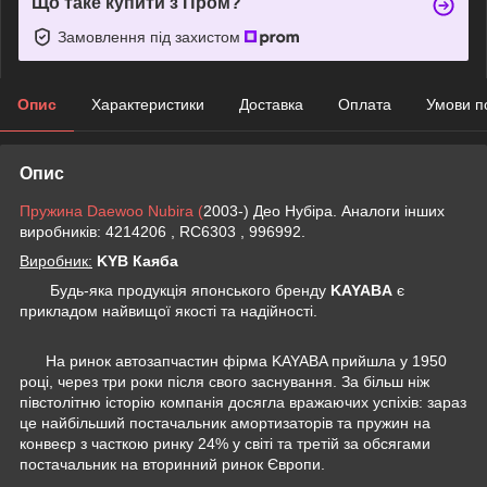
Що таке купити з Пром?
Замовлення під захистом
Опис
Характеристики
Доставка
Оплата
Умови п
Опис
Пружина Daewoo Nubira (
2003-) Део Нубіра. Аналоги інших
виробників: 4214206 , RC6303 , 996992.
Виробник:
KYB Каяба
Будь-яка продукція японського бренду
KAYABA
є
прикладом найвищої якості та надійності.
На ринок автозапчастин фірма KAYABA прийшла у 1950
році, через три роки після свого заснування. За більш ніж
півстолітню історію компанія досягла вражаючих успіхів: зараз
це найбільший постачальник амортизаторів та пружин на
конвеєр з часткою ринку 24% у світі та третій за обсягами
постачальник на вторинний ринок Європи.