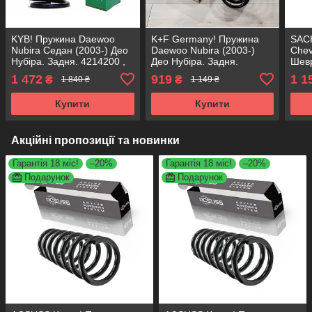
KYB! Пружина Daewoo
K+F Germany! Пружина
SAC
Nubira Седан (2003-) Део
Daewoo Nubira (2003-)
Chev
Нубіра. Задня. 4214200 ,
Део Нубіра. Задня.
Шевр
RC6696 , 996762. Каяба
4214206 , RC6303 ,
4214
1 472
919
1 1
₴
₴
1 840 ₴
1 149 ₴
996992. К+Ф Німеччина
9969
Купити
Купити
Акційні пропозиції та новинки
Гарантія 18 міс!
–20%
Гарантія 18 міс!
–20%
Подарунок
Подарунок