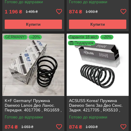
Готово до відправки
Готово до відправки
Німеччина
1 196
874
₴
₴
1 495 ₴
1 093 ₴
Купити
Купити
GERMANY!
–20%
Гарантія 18 міс!
–20%
Подарунок
K+F Germany! Пружина
ACSUSS Korea! Пружина
Daewoo Lanos Део Ланос.
Daewoo Sens Заз Део Сенс.
Передня. 4017706 , RG1659 ,
Задня. 4217705 , RX5510 ,
998829. К+Ф Німеччина
994185. Аксусс Корея
Готово до відправки
Готово до відправки
874
874
₴
₴
1 093 ₴
1 093 ₴