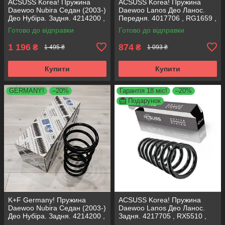
ACSUSS Korea! Пружина
ACSUSS Korea! Пружина
Daewoo Nubira Седан (2003-)
Daewoo Lanos Део Ланос.
Део Нубіра. Задня. 4214200 ,
Передня. 4017706 , RG1659 ,
RC6696 , 996762. Аксусс
998829. Аксусс Корея
Готово до відправки
Готово до відправки
Корея
1 196
874
₴
₴
1 495 ₴
1 093 ₴
Купити
Купити
GERMANY!
–20%
Гарантія 18 міс!
–20%
Подарунок
K+F Germany! Пружина
ACSUSS Korea! Пружина
Daewoo Nubira Седан (2003-)
Daewoo Lanos Део Ланос.
Део Нубіра. Задня. 4214200 ,
Задня. 4217705 , RX5510 ,
RC6696 , 996762. К+Ф
994185. Аксусс Корея