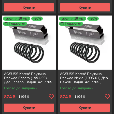
Купити
Купити
Гарантія 18 міс!
–20%
Гарантія 18 міс!
–20%
Подарунок
Подарунок
ACSUSS Korea! Пружина
ACSUSS Korea! Пружина
Daewoo Espero (1991-99)
Daewoo Nexia (1995-01) Део
Део Есперо. Задня. 4217705
Нексія. Задня. 4217705 ,
, RX5510 , 994185. Аксусс
RX5510 , 994185. Аксусс
Готово до відправки
Готово до відправки
Корея
Корея
874
874
₴
₴
1 093 ₴
1 093 ₴
Купити
Купити