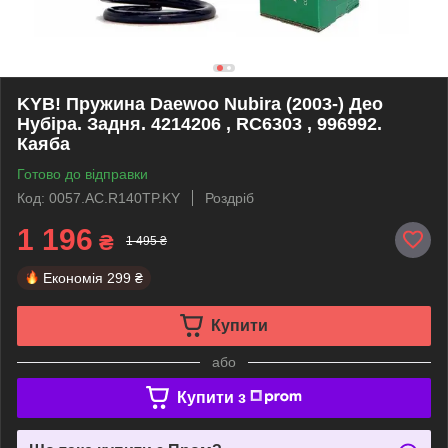
KYB! Пружина Daewoo Nubira (2003-) Део
Нубіра. Задня. 4214206 , RC6303 , 996992.
Каяба
Готово до відправки
Код: 0057.AC.R140TP.KY
Роздріб
1 196
₴
1 495 ₴
Економія
299 ₴
Купити
або
Купити з