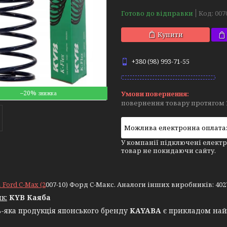
Готово до відправки
Код:
007
Купити
+380 (98) 993-71-55
–20%
повернення товару протягом 
У компанії підключені електр
товар не покидаючи сайту.
Ford C-Max (2
007-10) Форд С-Макс. Аналоги інших виробників: 402759
к:
KYB Каяба
ка продукція японського бренду
KAYABA
є прикладом найв