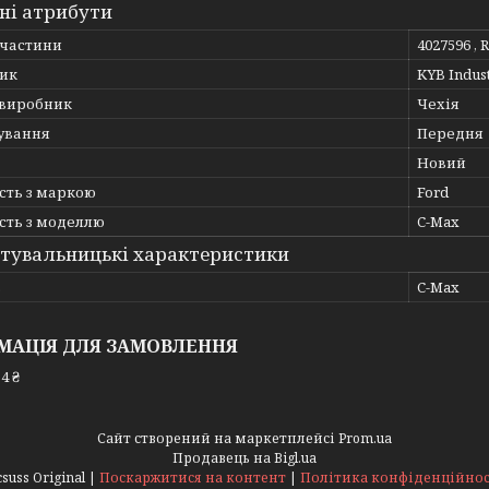
ні атрибути
пчастини
4027596 , 
ик
KYB Indus
 виробник
Чехія
ування
Передня
Новий
сть з маркою
Ford
сть з моделлю
C-Max
тувальницькі характеристики
ь
C-Max
МАЦІЯ ДЛЯ ЗАМОВЛЕННЯ
4 ₴
Сайт створений на маркетплейсі
Prom.ua
Продавець на Bigl.ua
Acsuss Original |
Поскаржитися на контент
|
Політика конфіденційнос