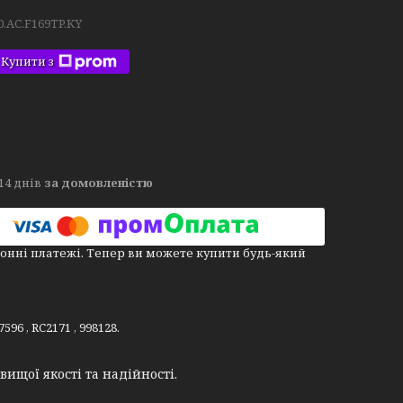
0.AC.F169TP.KY
Купити з
14 днів
за домовленістю
онні платежі. Тепер ви можете купити будь-який
6 , RC2171 , 998128.
ищої якості та надійності.