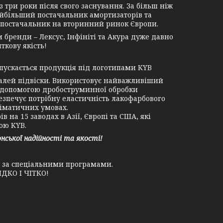
ри роки після свого заснування. За більш ніж
найбільший постачальник амортизаторів та
ми постачальник на вторинний ринок Європи.
бренди – Лексус, Інфініті та Акура дуже давно
ткову якість!
пускається продукція під логотипами KYB
лей підвіски. Використовує найважливіший
 допомогою дробоструминної обробки
езпечує потрібну еластичність лакофарбового
ліматичних умовах.
на 15 заводах в Азії, Європі та США, які
ою KYB.
ської надійності та якості!
у за спеціальними програмами.
ДКО І ЧІТКО!