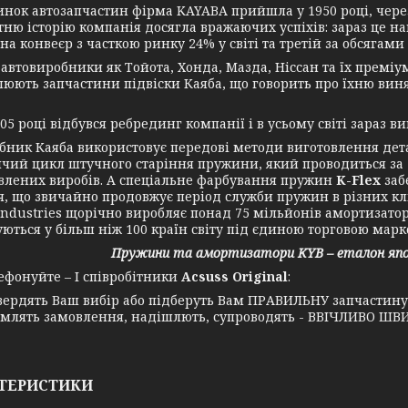
к автозапчастин фірма KAYABA прийшла у 1950 році, через т
ітню історію компанія досягла вражаючих успіхів: зараз це 
на конвеєр з часткою ринку 24% у світі та третій за обсяга
товиробники як Тойота, Хонда, Мазда, Ніссан та їх преміум 
люють запчастини підвіски Каяба, що говорить про їхню виня
році відбувся ребрединг компанії і в усьому світі зараз ви
к Каяба використовує передові методи виготовлення дета
чий цикл штучного старіння пружини, який проводиться за
влених виробів. А спеціальне фарбування пружин
K-Flex
заб
я, що звичайно продовжує період служби пружин в різних к
ustries щорічно виробляє понад 75 мільйонів амортизаторів 
уються у більш ніж 100 країн світу під єдиною торговою марк
Пружини та амортизатори KYB – еталон япон
нуйте – І співробітники
Acsuss Original
:
вердять Ваш вибір або підберуть Вам ПРАВИЛЬНУ запчастин
млять замовлення, надішлють, супроводять - ВВІЧЛИВО ШВИ
ТЕРИСТИКИ