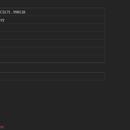
RC2171 , 998128
try
ті