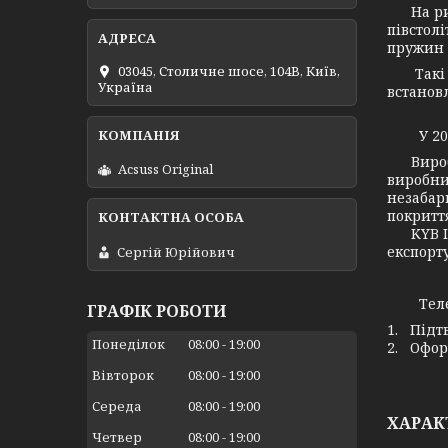
На рино
півстол
пружин 
03045, Столичне шосе, 104B, Київ,
Такі ав
Україна
встанов
У 2005 
Виробни
Acsuss Original
виробни
незабар
покритт
KYB Ind
експорт
Сергій Юрійович
Телефо
ГРАФІК РОБОТИ
1. Підт
Понеділок
08:00
19:00
2. Офор
Вівторок
08:00
19:00
Середа
08:00
19:00
ХАРАК
Четвер
08:00
19:00