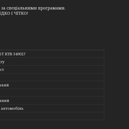
у за спеціальними програмами.
ДКО І ЧІТКО!
ST KYB 349027
try
ст
авий
яний
 автомобіль