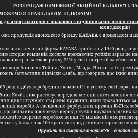
РОЗПРОДАЖ ОБМЕЖЕНОЇ АКЦІЙНОЇ КІЛЬКОСТІ. З
ОЖЕМО З ПРАВИЛЬНИМ ПІДБОРОМ!
до амортизаторів є пильники з відбійниками, опори стоє
менеджерів!
ка продукція японського бренду
KAYABA
є прикладом найв
к автозапчастин фірма KAYABA прийшла у 1950 році, через т
ітню історію компанія досягла вражаючих успіхів: зараз це 
на конвеєр з часткою ринку 24% у світі та третій за обсяга
товиробники як Тойота, Хонда, Мазда, Ніссан та їх преміум 
люють запчастини підвіски Каяба, що говорить про їхню виня
році відбувся ребрединг компанії і в усьому світі зараз ви
к Каяба використовує передові методи виготовлення дета
чий цикл штучного старіння пружини, який проводиться за
влених виробів. А спеціальне фарбування пружин
K-Flex
заб
я, що звичайно продовжує період служби пружин в різних к
ustries щорічно виробляє понад 75 мільйонів амортизаторів 
уються у більш ніж 100 країн світу під єдиною торговою марк
Пружини та амортизатори KYB – еталон япон