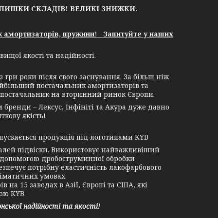
АЛИШКИ СКЛАДІВ!
ВЕЛИКІ ЗНИЖКИ.
к амортизаторів, пружини! Запитуйте у наших
ищої якості та надійності.
ри роки після свого заснування. За більш ніж
найбільший постачальник амортизаторів та
ми постачальник на вторинний ринок Європи.
бренди – Лексус, Інфініті та Акура дуже давно
ткову якість!
пускається продукція під логотипами KYB
лей підвіски. Використовує найважливіший
 допомогою дробоструминної обробки
езпечує потрібну еластичність лакофарбового
ліматичних умовах.
на 15 заводах в Азії, Європі та США, які
ою KYB.
ської надійності та якості!