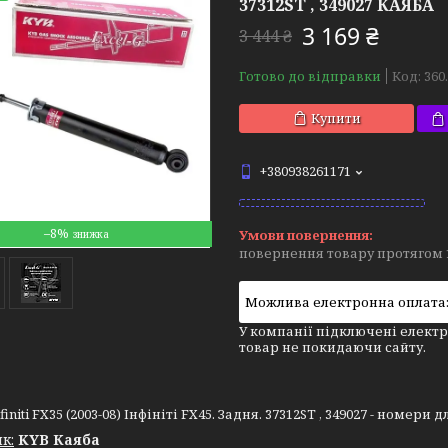
37312ST , 349027 КАЯБА
3 169 ₴
3 444 ₴
Готово до відправки
Код:
360
Купити
+380938261171
–8%
повернення товару протягом 
У компанії підключені електр
товар не покидаючи сайту.
finiti FX35 (2003-08) Інфініті FX45. Задня. 37312ST , 349027 - номери 
к:
KYB Каяба