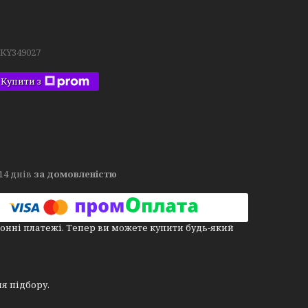
.KY349027
Купити з
14 днів
за домовленістю
онні платежі. Тепер ви можете купити будь-який
для підбору.