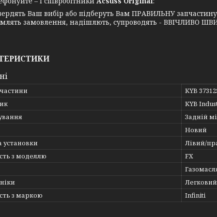
нуйте – І співробітники
Acsuss Original
:
вердять Ваш вибір або підберуть Вам ПРАВИЛЬНУ запчастин
млять замовлення, надішлють, супроводять - ВВІЧЛИВО ШВИ
ТЕРИСТИКИ
ні
пчастини
KYB 37312
ик
KYB Indus
ування
Задній мі
Новий
а установки
Лівий/пр
сть з моделлю
FX
Газомасл
хніки
Легковий
сть з маркою
Infiniti