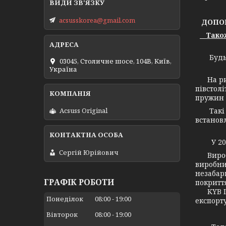
acsusskorea@gmail.com
ДОПОМ
Також 
Будь-я
03045, Столичне шосе, 104B, Київ,
Україна
На рино
півстол
пружин 
Такі ав
Acsuss Original
встанов
У 2005 
Сергій Юрійович
Виробни
виробни
незабар
ГРАФІК РОБОТИ
покритт
KYB Ind
Понеділок
08:00
19:00
експорт
Вівторок
08:00
19:00