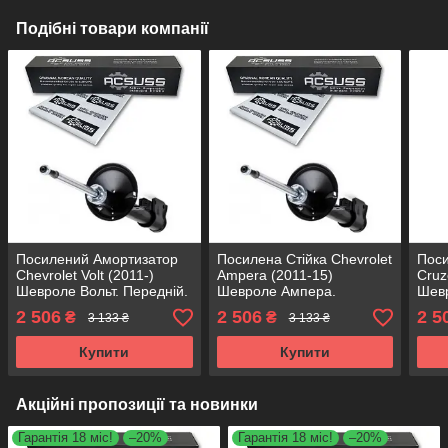
Подібні товари компанії
Посилений Амортизатор
Посилена Стійка Chevrolet
Поси
Chevrolet Volt (2011-)
Ampera (2011-15)
Cruz
Шевроле Вольт. Передній.
Шевроле Ампера.
Шевр
Лівий. 317586 , 22-232496
Передня. Права. 317587 ,
Пере
2 506
2 506
2 5
₴
₴
3 133 ₴
3 133 ₴
KOREA Аксусс!
22-232502 KOREA Аксусс!
22-2
Купити
Купити
Акційні пропозиції та новинки
Гарантія 18 міс!
–20%
Гарантія 18 міс!
–20%