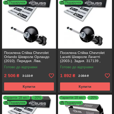
Подарунок
Подарунок
Посилена Стійка Chevrolet
Посилена Стійка Chevrolet
Orlando Шевроле Орландо
Lacetti Шевроле Лачетті
(2010). Передня. Ліва.
(2003-). Задня. 317139 ,
315471 , 339374 KOREA
313468 KOREA Аксусс!
Готово до відправки
Готово до відправки
Аксусс!
2 506
1 892
₴
₴
3 133 ₴
2 364 ₴
Купити
Купити
Гарантія 18 міс!
–20%
Гарантія 18 міс!
–20%
Подарунок
Подарунок