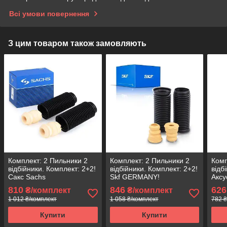
Всі умови повернення
З цим товаром також замовляють
Комплект: 2 Пильники 2
Комплект: 2 Пильники 2
Комп
відбійники. Комплект: 2+2!
відбійники. Комплект: 2+2!
відб
Сакс Sachs
Skf GERMANY!
Аксу
810
846
626
₴/комплект
₴/комплект
1 012 ₴/комплект
1 058 ₴/комплект
782 ₴
Купити
Купити