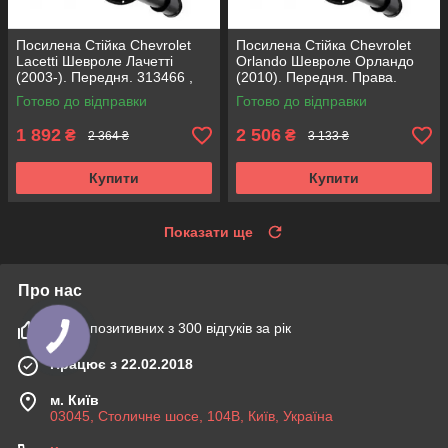
Посилена Стійка Chevrolet
Посилена Стійка Chevrolet
Lacetti Шевроле Лачетті
Orlando Шевроле Орландо
(2003-). Передня. 313466 ,
(2010). Передня. Права.
317151 KOREA Аксусс!
315472 , 339373 KOREA
Готово до відправки
Готово до відправки
Аксусс!
1 892
2 506
₴
₴
2 364 ₴
3 133 ₴
Купити
Купити
Показати ще
Про нас
100% позитивних з 300 відгуків за рік
Працює з 22.02.2018
м. Київ
03045, Столичне шосе, 104B, Київ, Україна