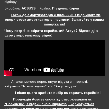
підбору.
Виробник:
ACSUSS
Крaїна:
Південна Корея
Також до амортизаторів є пильники з відбійниками,
опори стоєк амортизаторів, пружини! Запитуйте у наших
менеджерів!
Чому потрібно обрати корейський Аксус? Відповіді в
цьому коротенькому відео:
А також можете переглянути відгуки в Інтернеті,
набравши "Acsuss відгуки" або "Аксус відгуки"
і після цього зробите вибір на користь корейців!
Продукція Acsuss спочатку створювалася як
"Посилена", з підвищеною міцністю, І користується
величезним попитом в азіатських регіонах з поганими