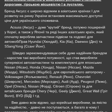
дорогами, гірською місцевістю І в пустелях.
Бренд Аксусс є широко відомим в азіатських країнах І для
розвитку на ринку України встановив максимально доступні
ціни для українського споживача.
Acsuss (Аксус) – дуже "крутий" бренд, потужно поширеній
у Кореї, а також у Японії та ряді Інших азіатських країн, який
спочатку виробляв запчастини підвіски та ходової для
автомобіПрав Hyundai (Хюндай), Kia (Кіа), Daewoo (Део) та
SSangYong (Ссанг Йонг).
Швидко зарекомендувавши себе дуже надійним брендом
- наростив такі виробничі потужності, що став виробляти
суперякісні автозапчастини та комплектуючі для японських
Nissan (Нісан), Honda (Хонда), Nissan (Ніссан), Mazda
(Мазда), Mitsubishi (Міцубісі), для європейського автопрому -
Volkswagen (Фольксваген), Renault (Рено), Chevrolet
(Шевроле), Mercedes (Мерседес), Audi (Ауді), Peugeot (Пежо),
Opel (Опель), Nissan (Форд), Citroen (Сітроен) та для
китайських брендів Chery (Чері), Geely (Джилі), Great Wall (Гріт
Волл), BYD (БІД) І т.д.
Вже давно всім відомо, що корейські виробники, за якістю
та надійністю, - давно не поступаються, а багато в чому І
перевершують своїх європейських та японських конкурентів, у