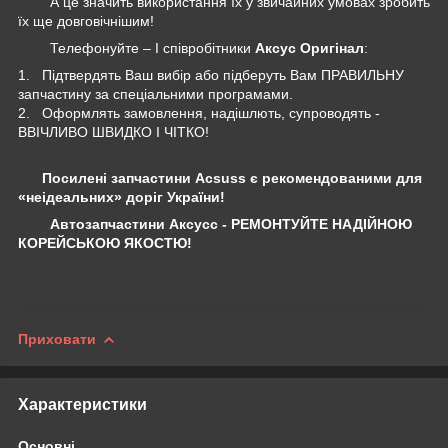
А це значить використання їх у звичайних умовах зробить
їх ще довговічнішим!
Телефонуйте – І співробітники
Аксус Оригінал
:
1. Підтвердять Ваш вибір або підберуть Вам ПРАВИЛЬНУ
запчастину за спеціальними програмами.
2. Оформлять замовлення, надішлють, супроводять -
ВВІЧЛИВО ШВИДКО І ЧІТКО!
Посилені запчастини Acsuss є рекомендованими для
«неідеальних» доріг України!
Автозапчастини Аксусс - РЕМОНТУЙТЕ НАДІЙНОЮ
КОРЕЙСЬКОЮ ЯКОСТЮ!
Приховати
Характеристики
Основні