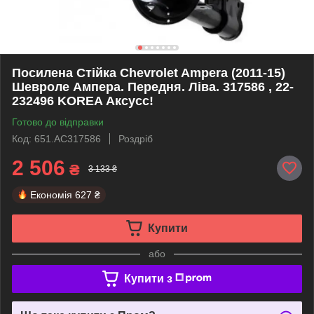
Посилена Стійка Chevrolet Ampera (2011-15)
Шевроле Ампера. Передня. Ліва. 317586 , 22-
232496 KOREA Аксусс!
Готово до відправки
Код: 651.AC317586
Роздріб
2 506
₴
3 133 ₴
Економія
627 ₴
Купити
або
Купити з