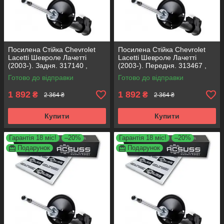
Посилена Стійка Chevrolet
Посилена Стійка Chevrolet
Lacetti Шевроле Лачетті
Lacetti Шевроле Лачетті
(2003-). Задня. 317140 ,
(2003-). Передня. 313467 ,
313469 KOREA Аксусс!
317152 KOREA Аксусс!
Готово до відправки
Готово до відправки
1 892
1 892
₴
₴
2 364 ₴
2 364 ₴
Купити
Купити
Гарантія 18 міс!
–20%
Гарантія 18 міс!
–20%
Подарунок
Подарунок