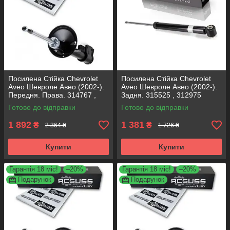
Посилена Стійка Chevrolet
Посилена Стійка Chevrolet
Aveo Шевроле Авео (2002-).
Aveo Шевроле Авео (2002-).
Передня. Права. 314767 ,
Задня. 315525 , 312975
333417 KOREA Аксусс!
KOREA Аксусс!
Готово до відправки
Готово до відправки
1 892
1 381
₴
₴
2 364 ₴
1 726 ₴
Купити
Купити
Гарантія 18 міс!
–20%
Гарантія 18 міс!
–20%
Подарунок
Подарунок