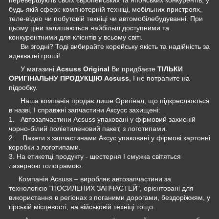
будь-якій сфері: комп'ютерній техніці, мобільних пристроях,
теле-відео чи побутовій техніці чи автомобілебудуванні. При
цьому ціни залишаються найбільш доступними та
конкурентними для клієнтів у всьому світі.
Ви згодні? Тоді вибирайте корейську якість та надійність за
адекватні гроші!
У магазині
Acsuss Original
Ви придбаєте
ТІЛЬКИ
ОРИГІНАЛЬНУ ПРОДУКЦІЮ Acsuss
, І не потрапите на
підробку.
Наша компанія продає лише Оригінал, що підкреслюється
в назві, І справжні запчастини Аксусс захищені:
1. Автозапчастини Acsuss упаковані у фірмовий захисній
чорно-білий поліетиленовий пакет, з логотипами.
2. Пакети з запчастинами Аксус упаковані у фірмові картонні
коробки з логотипами.
3. На етикетці продукту - шестерня І смужка світяться
лазерною голограмою.
Компанія Acsuss – виробляє автозапчастини за
технологією "ПОСИЛЕНИХ ЗАПЧАСТЕЙ", орієнтовані для
використання в регіонах з поганими дорогами, бездоріжжям, у
гірській місцевості, на військовій техніці тощо.