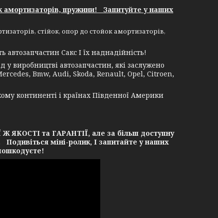
к амортизаторів, пружини! Запитуйте у наших
изаторів, стійок, опор до стойок амортизаторів,
 автозапчастин Сакс І їх наднадійність!
 у виробництві автозапчастин, які заслужено
rcedes, Bmw, Audi, Skoda, Renault, Opel, Citroen,
кому континенті і країнах Південної Америки
ЯКОСТІ та ГАРАНТІЇ, але за більш доступну
. Подивіться міні-ролик, І запитайте у наших
 пошкодуєте!