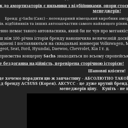
до амортизаторів є пильники з відбійниками, опори стоє
менеджерів!
> Бренд: g>Sachs (Сакс) – легендарний німецький виробник аморт
в, відбійників та інших автозапчастин самого найвищого рівня.
 немає такого автовласника, який би не чув про мегаякість
іж 100-річна історія бренду накопичила величезній досвід
цінені І поставляються на складальні конвеєри Volkswagen, Me
geot, Seat, Ford, Hyundai, Daewoo, Chevrolet, Kia І т. д.
ємства концерну
Sachs
знаходяться по всьому європейсь
це бездоганна надійність, перевірена сторічною історією!
Шановні клієнти!
очемо порадити цю ж запчастину - АБСОЛЮТНО ТАКОЇ Ж 
від бренду ACSUSS (Корея). АКСУСС - це дуже крутий бренд
менеджерів ціну. Купіть - не