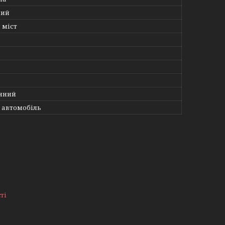
ний
 міст
яний
 автомобіль
ті