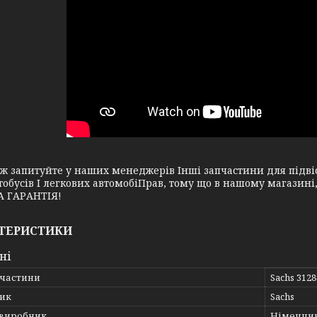
апитуйте у наших менеджерів Інші запчастини для підвіск
тобусів І легкових автомобіПрав, тому що в нашому магазин
 ГАРАНТІЯ!
ТЕРИСТИКИ
ні
пчастини
Sachs 312
ик
Sachs
 виробник
Німеччи