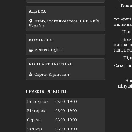
Також 
ze:14px"
03045, Столичне шосе, 104B, Київ,
пильникі
Україна
Напевно
Більш н
високо о
Fiat, Peu
Acsuss Original
Підпри
Сакс – 
Сергій Юрійович
А ще х
ціну 
ГРАФІК РОБОТИ
Понеділок
08:00
19:00
Вівторок
08:00
19:00
Середа
08:00
19:00
Четвер
08:00
19:00