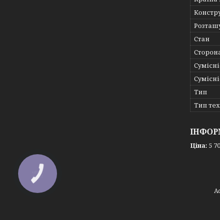
Констр
Розташ
Стан
Сторон
Сумісні
Сумісні
Тип
Тип те
ІНФОР
Ціна:
5 70
КНОПКА
ЗВ'ЯЗКУ