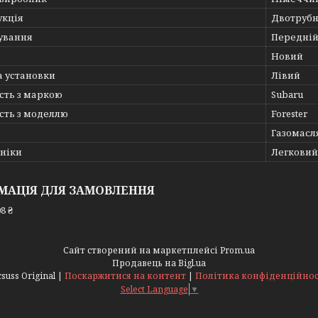
укція
Двотруб
ування
Передній
Новий
а установки
Лівий
сть з маркою
Subaru
сть з моделлю
Forester
Газомасл
хніки
Легковий
МАЦІЯ ДЛЯ ЗАМОВЛЕННЯ
8 ₴
Сайт створений на маркетплейсі
Prom.ua
Продавець на Bigl.ua
Acsuss Original |
Поскаржитися на контент
|
Політика конфіденційнос
Select Language
▼