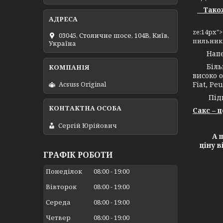
Також 
ze:14px"
03045, Столичне шосе, 104B, Київ,
пильникі
Україна
Напевно
Більш н
високо о
Fiat, Peu
Acsuss Original
Підпри
Сакс – 
Сергій Юрійович
А ще х
ціну 
ГРАФІК РОБОТИ
Понеділок
08:00
19:00
Вівторок
08:00
19:00
Середа
08:00
19:00
Четвер
08:00
19:00