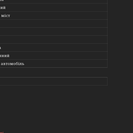
ний
 міст
a
яний
 автомобіль