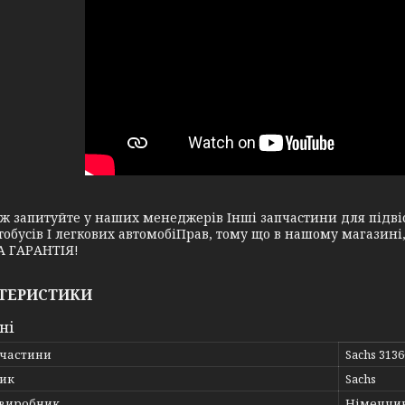
апитуйте у наших менеджерів Інші запчастини для підвіск
тобусів І легкових автомобіПрав, тому що в нашому магазин
 ГАРАНТІЯ!
ТЕРИСТИКИ
ні
пчастини
Sachs 313
ик
Sachs
 виробник
Німеччи