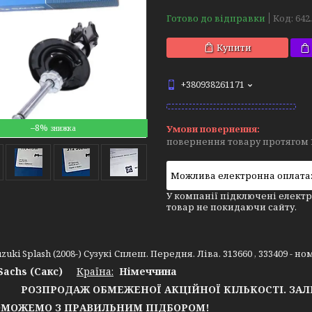
Готово до відправки
Код:
642
Купити
+380938261171
–8%
повернення товару протягом 
У компанії підключені електр
товар не покидаючи сайту.
zuki Splash (2008-) Сузукі Сплеш. Передня. Ліва. 313660 , 333409 - 
Sachs (Сакс)
Країна:
Німеччина
РОЗПРОДАЖ ОБМЕЖЕНОЇ АКЦІЙНОЇ КІЛЬКОСТІ. ЗА
ОЖЕМО З ПРАВИЛЬНИМ ПІДБОРОМ!