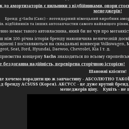
до амортизаторів є пильники з відбійниками, опори стоє
менеджерів!
> Бренд: g>Sachs (Сакс) – легендарний німецький виробник аморт
в, відбійників та інших автозапчастин самого найвищого рівня.
 немає такого автовласника, який би не чув про мегаякість
іж 100-річна історія бренду накопичила величезній досвід
цінені І поставляються на складальні конвеєри Volkswagen, Me
geot, Seat, Ford, Hyundai, Daewoo, Chevrolet, Kia І т. д.
ємства концерну
Sachs
знаходяться по всьому європейсь
це бездоганна надійність, перевірена сторічною історією!
Шановні клієнти!
очемо порадити цю ж запчастину - АБСОЛЮТНО ТАКОЇ Ж 
від бренду ACSUSS (Корея). АКСУСС - це дуже крутий бренд
менеджерів ціну. Купіть - не