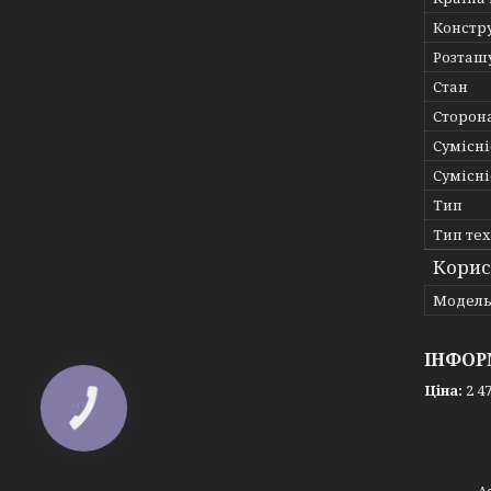
Констр
Розташ
Стан
Сторон
Сумісні
Сумісні
Тип
Тип те
Корис
Мoдел
ІНФОР
Ціна:
2 47
КНОПКА
ЗВ'ЯЗКУ