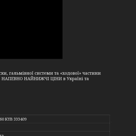
и, гальмівної системи та «ходової» частини
і, НАПЕВНО НАЙНИЖЧІ ЦІНИ в Україні та
660 KYB 333409
на