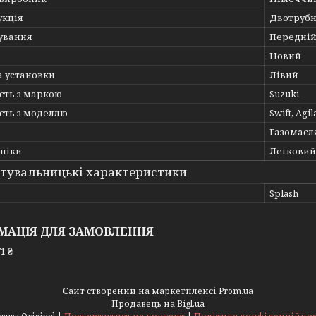
укція
Двотруб
ування
Передній
Новий
а установки
Лівий
сть з маркою
Suzuki
сть з моделлю
Swift, Agil
Газомасл
хніки
Легковий
тувальницькі характеристики
ь
Splash
МАЦІЯ ДЛЯ ЗАМОВЛЕННЯ
1 ₴
Сайт створений на маркетплейсі
Prom.ua
Продавець на Bigl.ua