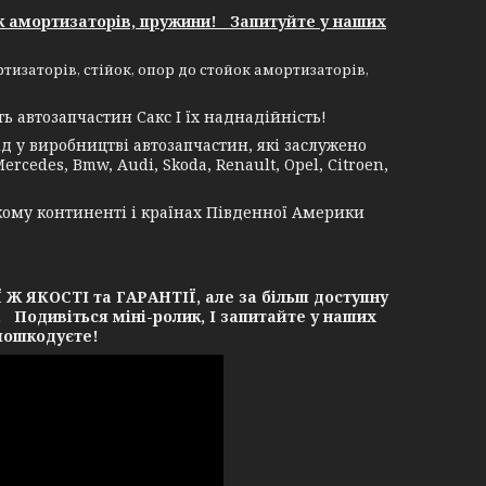
к амортизаторів, пружини! Запитуйте у наших
изаторів, стійок, опор до стойок амортизаторів,
 автозапчастин Сакс І їх наднадійність!
 у виробництві автозапчастин, які заслужено
rcedes, Bmw, Audi, Skoda, Renault, Opel, Citroen,
кому континенті і країнах Південної Америки
ЯКОСТІ та ГАРАНТІЇ, але за більш доступну
. Подивіться міні-ролик, І запитайте у наших
 пошкодуєте!