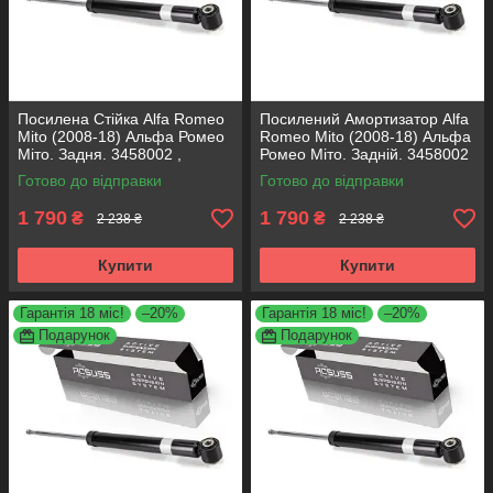
Посилена Стійка Alfa Romeo
Посилений Амортизатор Alfa
Mito (2008-18) Альфа Ромео
Romeo Mito (2008-18) Альфа
Міто. Задня. 3458002 ,
Ромео Міто. Задній. 3458002
317722. KOREA Аксусс!
, 317722. KOREA Аксусс!
Готово до відправки
Готово до відправки
1 790
1 790
₴
₴
2 238 ₴
2 238 ₴
Купити
Купити
Гарантія 18 міс!
–20%
Гарантія 18 міс!
–20%
Подарунок
Подарунок