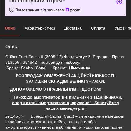
Що таке купити з Пром?
Замовлення під захистом
Опис
Характеристики
Доставка
Оплата
Умови п
Опис
Стійка Ford Focus II (2005-12) Форд Фокус 2. Передня. Права.
313665 , 334842 - номери для підбору.
Бренд:
Sachs (Сакс)
Країна:
Німеччина
РОЗПРОДАЖ ОБМЕЖЕНОЇ АКЦІЙНОЇ КІЛЬКОСТІ.
ЗАЛИШКИ СКЛАДІВ!
ВЕЛИКІ ЗНИЖКИ.
ДОПОМОЖЕМО З ПРАВИЛЬНИМ ПІДБОРОМ!
Також до амортизаторів є пильники з відбійниками,
опори стоєк амортизаторів, пружини! Запитуйте у
наших менеджерів!
ze:14px"> Бренд: g>Sachs (Сакс) – легендарний німецький
виробник амортизаторів, стійок, опор до стойок
амортизаторів, пильників, відбійників та інших автозапчастин