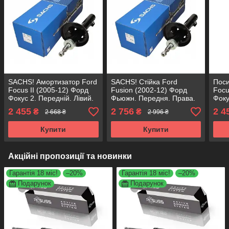
SACHS! Амортизатор Ford
SACHS! Стійка Ford
Поси
Focus II (2005-12) Форд
Fusion (2002-12) Форд
Focu
Фокус 2. Передній. Лівий.
Фьюжн. Передня. Права.
Фоку
313667 , 334843 САКС
311702 , 333399 САКС
3136
2 455
2 756
2 4
₴
₴
2 668 ₴
2 996 ₴
Аксу
Купити
Купити
Акційні пропозиції та новинки
Гарантія 18 міс!
–20%
Гарантія 18 міс!
–20%
Подарунок
Подарунок