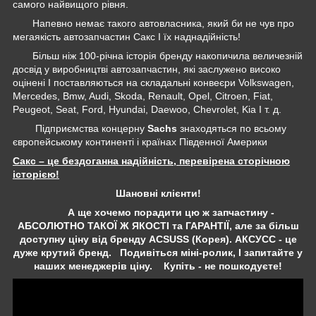
самого найвищого рівня.
Напевно немає такого автовласника, який би не чув про
мегаякість автозапчастин Сакс І їх наднадійність!
Більш ніж 100-річна історія бренду накопичила величезній
досвід у виробництві автозапчастин, які заслужено високо
оцінені І поставляються на складальні конвеєри Volkswagen,
Mercedes, Bmw, Audi, Skoda, Renault, Opel, Citroen, Fiat,
Peugeot, Seat, Ford, Hyundai, Daewoo, Chevrolet, Kia І т. д.
Підприємства концерну
Sachs
знаходяться по всьому
європейському континенті і країнах Південної Америки
Сакс – це бездоганна надійність, перевірена сторічною
історією!
Шановні клієнти!
А ще хочемо порадити цю ж запчастину -
АБСОЛЮТНО ТАКОЇ Ж ЯКОСТІ та ГАРАНТІЇ, але за більш
доступну ціну від бренду ACSUSS (Корея). АКСУСС - це
дуже крутий бренд. Подивіться міні-ролик, І запитайте у
наших менеджерів ціну. Купіть - не пошкодуєте!