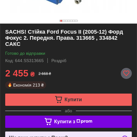
SACHS! Стійка Ford Focus II (2005-12) Форд
Фокус 2. Передня. Права. 313665 , 334842
САКС
Готово до відправки
Код: 644.SS313665
Роздріб
2 455
₴
2 668 ₴
Економія
213 ₴
Купити
або
Купити з