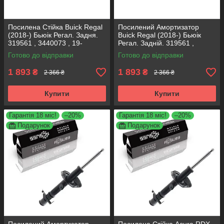
Посилена Стійка Buick Regal
Посилений Амортизатор
(2018-) Бьюік Регал. Задня.
Buick Regal (2018-) Бьюік
319561 , 3440073 , 19-
Регал. Задній. 319561 ,
280615. KOREA Аксусс!
3440073 , 19-280615. KOREA
Готово до відправки
Готово до відправки
Аксусс!
1 893
1 893
₴
₴
2 366 ₴
2 366 ₴
Купити
Купити
Гарантія 18 міс!
–20%
Гарантія 18 міс!
–20%
Подарунок
Подарунок