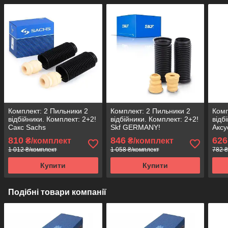
Комплект: 2 Пильники 2
Комплект: 2 Пильники 2
Комп
відбійники. Комплект: 2+2!
відбійники. Комплект: 2+2!
відб
Сакс Sachs
Skf GERMANY!
Аксу
810
846
626
₴/комплект
₴/комплект
1 012 ₴/комплект
1 058 ₴/комплект
782 ₴
Купити
Купити
Подібні товари компанії