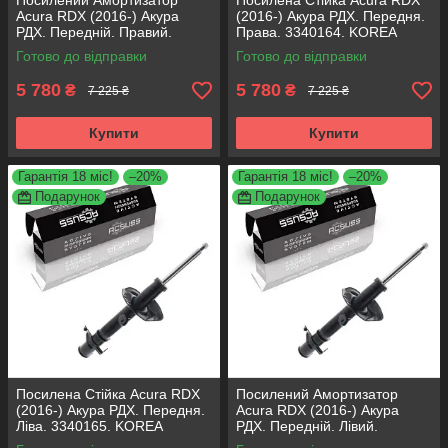
Посилений Амортизатор
Посилена Стійка Acura RDX
Acura RDX (2016-) Акура
(2016-) Акура РДХ. Передня.
РДХ. Передній. Правий.
Права. 3340164. KOREA
3340164. KOREA Аксусс!
Аксусс!
Готово до відправки
Готово до відправки
5 780
5 780
₴
₴
7 225 ₴
7 225 ₴
Купити
Купити
Гарантія 18 міс!
–20%
Гарантія 18 міс!
–20%
Подарунок
Подарунок
Посилена Стійка Acura RDX
Посилений Амортизатор
(2016-) Акура РДХ. Передня.
Acura RDX (2016-) Акура
Ліва. 3340165. KOREA
РДХ. Передній. Лівий.
Аксусс!
3340165. KOREA Аксусс!