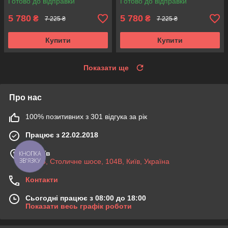
Готово до відправки
Готово до відправки
5 780
5 780
₴
₴
7 225 ₴
7 225 ₴
Купити
Купити
Показати ще
Про нас
100% позитивних з 301 відгука за рік
Працює з 22.02.2018
м. Київ
КНОПКА
ЗВ'ЯЗКУ
03045, Столичне шосе, 104B, Київ, Україна
Контакти
Сьогодні працює з 08:00 до 18:00
Показати весь графік роботи