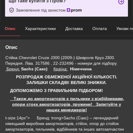
Що таке купити з Пром?
Замовлення під захистом
Опис
Характеристики
Доставка
Оплата
Умови п
Опис
Стійка Chevrolet Cruze J300 (2009-) Шевроле Круз J300.
Передня. Ліва. 317586 , 22-232496 - номери для підбору.
Бренд:
Sachs (Сакс)
Країна:
Німеччина
РОЗПРОДАЖ ОБМЕЖЕНОЇ АКЦІЙНОЇ КІЛЬКОСТІ.
ЗАЛИШКИ СКЛАДІВ!
ВЕЛИКІ ЗНИЖКИ.
ДОПОМОЖЕМО З ПРАВИЛЬНИМ ПІДБОРОМ!
Також до амортизаторів є пильники з відбійниками,
опори стоєк амортизаторів, пружини! Запитуйте у
наших менеджерів!
t-size:14px"> Бренд: trong>Sachs (Сакс) – легендарний
німецький виробник амортизаторів, стійок, опор до стойок
амортизаторів, пильників, відбійників та інших автозапчастин