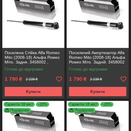
Посилена Стійка Alfa Romeo
Посилений Амортизатор Alfa
Mito (2008-18) Альфа Ромео
Romeo Mito (2008-18) Альфа
Міто. Задня. 3458002 ,
Ромео Міто. Задній. 3458002
317722. KOREA Аксусс!
, 317722. KOREA Аксусс!
Готово до відправки
Готово до відправки
1 790
1 790
₴
₴
2 238 ₴
2 238 ₴
Купити
Купити
Гарантія 18 міс!
–20%
Гарантія 18 міс!
–20%
Подарунок
Подарунок