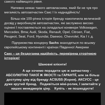
самого найвищого рівня.
Напевно немає такого автовласника, який би не чув про
мегаякість автозапчастин Сакс І їх наднадійність!
Більш ніж 100-річна історія бренду накопичила величезній
досвід у виробництві автозапчастин, які заслужено високо
оцінені І поставляються на складальні конвеєри Volkswagen,
Mercedes, Bmw, Audi, Skoda, Renault, Opel, Citroen, Fiat,
Peugeot, Seat, Ford, Hyundai, Daewoo, Chevrolet, Kia І т. д.
Підприємства концерну
Sachs
знаходяться по всьому
європейському континенті і країнах Південної Америки
Сакс – це бездоганна надійність, перевірена сторічною
історією!
Шановні клієнти!
А ще хочемо порадити цю ж запчастину -
АБСОЛЮТНО ТАКОЇ Ж ЯКОСТІ та ГАРАНТІЇ, але за більш
доступну ціну від бренду ACSUSS (Корея). АКСУСС - це
дуже крутий бренд. Подивіться міні-ролик, І запитайте у
наших менеджерів ціну. Купіть - не пошкодуєте!