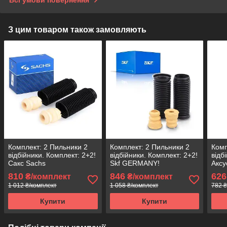
Всі умови повернення
З цим товаром також замовляють
Комплект: 2 Пильники 2
Комплект: 2 Пильники 2
Комп
відбійники. Комплект: 2+2!
відбійники. Комплект: 2+2!
відб
Сакс Sachs
Skf GERMANY!
Аксу
810
846
626
₴/комплект
₴/комплект
1 012 ₴/комплект
1 058 ₴/комплект
782 ₴
Купити
Купити