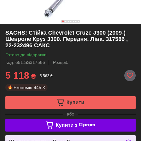
SACHS! Стійка Chevrolet Cruze J300 (2009-)
Шевроле Круз J300. Передня. Ліва. 317586 ,
22-232496 САКС
Готово до відправки
Код: 651.SS317586
Роздріб
5 118
₴
5 563 ₴
Економія
445 ₴
Купити
або
Купити з