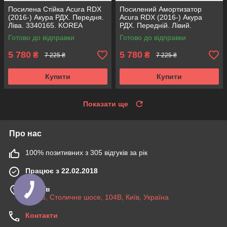
Посилена Стійка Acura RDX
Посилений Амортизатор
(2016-) Акура РДХ. Передня.
Acura RDX (2016-) Акура
Ліва. 3340165. KOREA
РДХ. Передній. Лівий.
Аксусс!
3340165. KOREA Аксусс!
Готово до відправки
Готово до відправки
5 780
5 780
₴
₴
7 225 ₴
7 225 ₴
Купити
Купити
Показати ще
Про нас
100% позитивних з 305 відгуків за рік
Працює з 22.02.2018
м. Київ
03045, Столичне шосе, 104B, Київ, Україна
Контакти