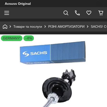
Acsuss Original
Товари та послуги
РІЗНІ АМОРТИЗАТОРИ
SACHS! Ст
GERMANY!
–8%