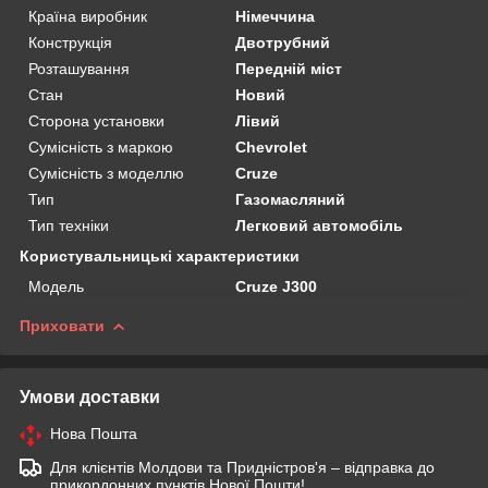
Країна виробник
Німеччина
Конструкція
Двотрубний
Розташування
Передній міст
Стан
Новий
Сторона установки
Лівий
Сумісність з маркою
Chevrolet
Сумісність з моделлю
Cruze
Тип
Газомасляний
Тип техніки
Легковий автомобіль
Користувальницькі характеристики
Мoдель
Cruze J300
Приховати
Умови доставки
Нова Пошта
Для клієнтів Молдови та Придністров'я – відправка до
прикордонних пунктів Нової Пошти!