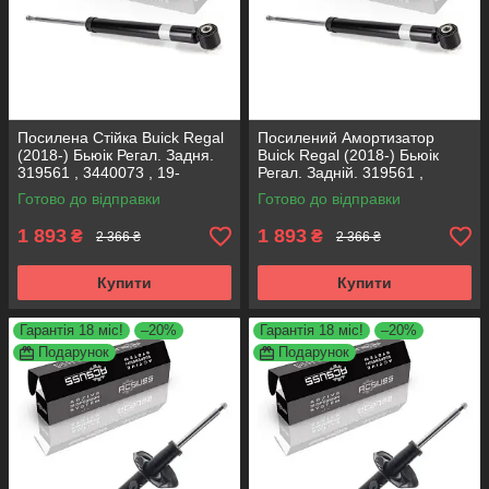
Посилена Стійка Buick Regal
Посилений Амортизатор
(2018-) Бьюік Регал. Задня.
Buick Regal (2018-) Бьюік
319561 , 3440073 , 19-
Регал. Задній. 319561 ,
280615. KOREA Аксусс!
3440073 , 19-280615. KOREA
Готово до відправки
Готово до відправки
Аксусс!
1 893
1 893
₴
₴
2 366 ₴
2 366 ₴
Купити
Купити
Гарантія 18 міс!
–20%
Гарантія 18 міс!
–20%
Подарунок
Подарунок