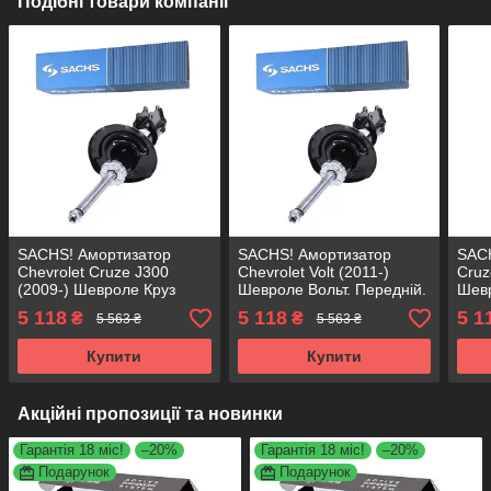
Подібні товари компанії
SACHS! Амортизатор
SACHS! Амортизатор
SACH
Chevrolet Cruze J300
Chevrolet Volt (2011-)
Cruz
(2009-) Шевроле Круз
Шевроле Вольт. Передній.
Шевр
J300. Передній. Лівий.
Лівий. 317586 , 22-232496
Пере
5 118
5 118
5 1
₴
₴
5 563 ₴
5 563 ₴
317586 , 22-232496 САКС
САКС
22-
Купити
Купити
Акційні пропозиції та новинки
Гарантія 18 міс!
–20%
Гарантія 18 міс!
–20%
Подарунок
Подарунок