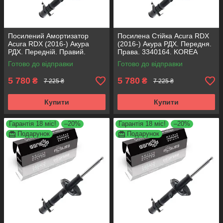
Посилений Амортизатор
Посилена Стійка Acura RDX
Acura RDX (2016-) Акура
(2016-) Акура РДХ. Передня.
РДХ. Передній. Правий.
Права. 3340164. KOREA
3340164. KOREA Аксусс!
Аксусс!
Готово до відправки
Готово до відправки
5 780
5 780
₴
₴
7 225 ₴
7 225 ₴
Купити
Купити
Гарантія 18 міс!
–20%
Гарантія 18 міс!
–20%
Подарунок
Подарунок