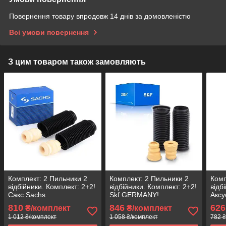
Повернення товару впродовж 14 днів за домовленістю
Всі умови повернення
З цим товаром також замовляють
Комплект: 2 Пильники 2
Комплект: 2 Пильники 2
Комп
відбійники. Комплект: 2+2!
відбійники. Комплект: 2+2!
відб
Сакс Sachs
Skf GERMANY!
Аксу
810
846
626
₴/комплект
₴/комплект
1 012 ₴/комплект
1 058 ₴/комплект
782 ₴