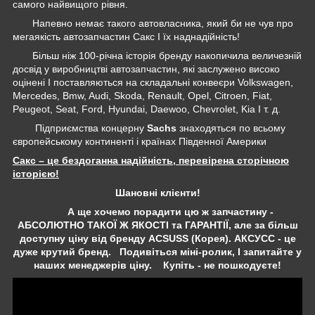
самого найвищого рівня.
Напевно немає такого автовласника, який би не чув про
мегаякість автозапчастин Сакс І їх наднадійність!
Більш ніж 100-річна історія бренду накопичила величезній
досвід у виробництві автозапчастин, які заслужено високо
оцінені І поставляються на складальні конвеєри Volkswagen,
Mercedes, Bmw, Audi, Skoda, Renault, Opel, Citroen, Fiat,
Peugeot, Seat, Ford, Hyundai, Daewoo, Chevrolet, Kia І т. д.
Підприємства концерну
Sachs
знаходяться по всьому
європейському континенті і країнах Південної Америки
Сакс – це бездоганна надійність, перевірена сторічною
історією!
Шановні клієнти!
А ще хочемо порадити цю ж запчастину -
АБСОЛЮТНО ТАКОЇ Ж ЯКОСТІ та ГАРАНТІЇ, але за більш
доступну ціну від бренду ACSUSS (Корея). АКСУСС - це
дуже крутий бренд. Подивіться міні-ролик, І запитайте у
наших менеджерів ціну. Купіть - не пошкодуєте!