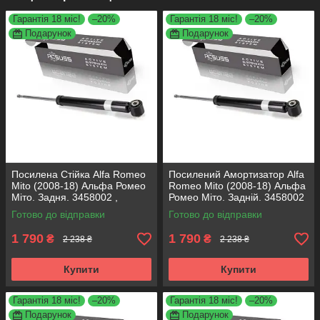
Гарантія 18 міс!
–20%
Гарантія 18 міс!
–20%
Подарунок
Подарунок
Посилена Стійка Alfa Romeo
Посилений Амортизатор Alfa
Mito (2008-18) Альфа Ромео
Romeo Mito (2008-18) Альфа
Міто. Задня. 3458002 ,
Ромео Міто. Задній. 3458002
317722. KOREA Аксусс!
, 317722. KOREA Аксусс!
Готово до відправки
Готово до відправки
1 790
1 790
₴
₴
2 238 ₴
2 238 ₴
Купити
Купити
Гарантія 18 міс!
–20%
Гарантія 18 міс!
–20%
Подарунок
Подарунок