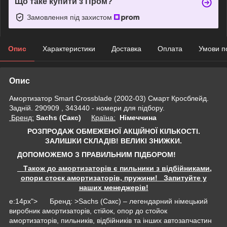
Що таке купити з Пром?
Замовлення під захистом
Опис
Характеристики
Доставка
Оплата
Умови п
Опис
Амортизатор Smart Crossblade (2002-03) Смарт Кросблейд.
Задній. 290909 , 343440 - номери для підбору.
Бренд:
Sachs (Сакс)
Країна:
Німеччина
РОЗПРОДАЖ ОБМЕЖЕНОЇ АКЦІЙНОЇ КІЛЬКОСТІ.
ЗАЛИШКИ СКЛАДІВ!
ВЕЛИКІ ЗНИЖКИ.
ДОПОМОЖЕМО З ПРАВИЛЬНИМ ПІДБОРОМ!
Також до амортизаторів є пильники з відбійниками,
опори стоєк амортизаторів, пружини! Запитуйте у
наших менеджерів!
e:14px"> Бренд: >Sachs (Сакс) – легендарний німецький
виробник амортизаторів, стійок, опор до стойок
амортизаторів, пильників, відбійників та інших автозапчастин