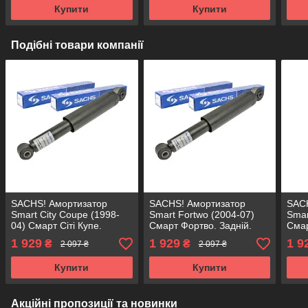
Купити
Купити
Подібні товари компанії
SACHS! Амортизатор
SACHS! Амортизатор
SAC
Smart City Coupe (1998-
Smart Fortwo (2004-07)
Smar
04) Смарт Сіті Купе.
Смарт Фортво. Задній.
Смар
Задній. 290909 , 343440
290909 , 343440 САКС
2909
1 929
1 929
1 9
₴
₴
2 097 ₴
2 097 ₴
САКС
Купити
Купити
Акційні пропозиції та новинки