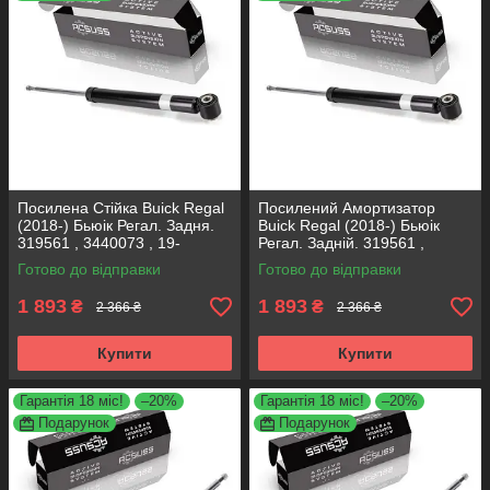
Посилена Стійка Buick Regal
Посилений Амортизатор
(2018-) Бьюік Регал. Задня.
Buick Regal (2018-) Бьюік
319561 , 3440073 , 19-
Регал. Задній. 319561 ,
280615. KOREA Аксусс!
3440073 , 19-280615. KOREA
Готово до відправки
Готово до відправки
Аксусс!
1 893
1 893
₴
₴
2 366 ₴
2 366 ₴
Купити
Купити
Гарантія 18 міс!
–20%
Гарантія 18 міс!
–20%
Подарунок
Подарунок