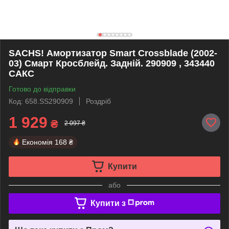
SACHS! Амортизатор Smart Crossblade (2002-
03) Смарт Кросблейд. Задній. 290909 , 343440
САКС
Готово до відправки
Код: 658.SS290909
Роздріб
1 929
₴
2 097 ₴
Економія
168 ₴
Купити
або
Купити з