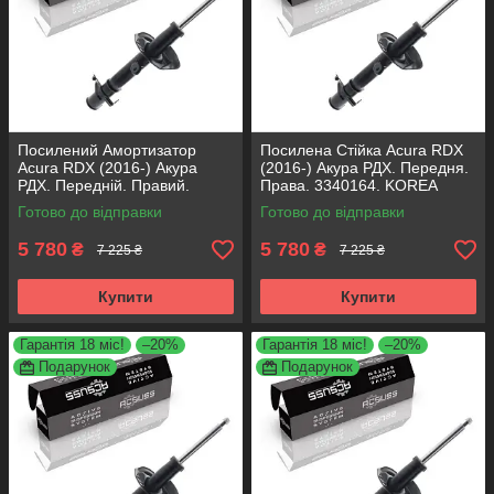
Посилений Амортизатор
Посилена Стійка Acura RDX
Acura RDX (2016-) Акура
(2016-) Акура РДХ. Передня.
РДХ. Передній. Правий.
Права. 3340164. KOREA
3340164. KOREA Аксусс!
Аксусс!
Готово до відправки
Готово до відправки
5 780
5 780
₴
₴
7 225 ₴
7 225 ₴
Купити
Купити
Гарантія 18 міс!
–20%
Гарантія 18 міс!
–20%
Подарунок
Подарунок