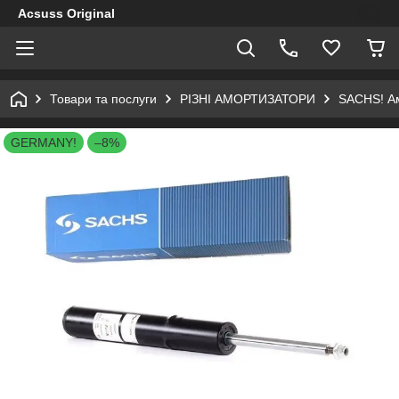
Acsuss Original
Товари та послуги
РІЗНІ АМОРТИЗАТОРИ
SACHS! Ам
GERMANY!
–8%