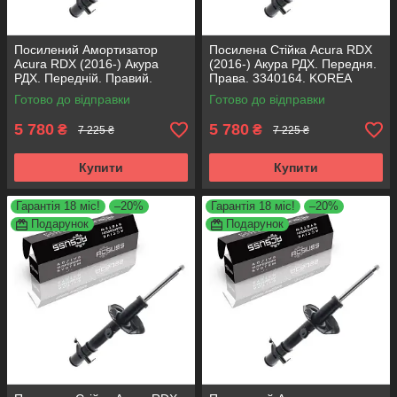
Посилений Амортизатор
Посилена Стійка Acura RDX
Acura RDX (2016-) Акура
(2016-) Акура РДХ. Передня.
РДХ. Передній. Правий.
Права. 3340164. KOREA
3340164. KOREA Аксусс!
Аксусс!
Готово до відправки
Готово до відправки
5 780
5 780
₴
₴
7 225 ₴
7 225 ₴
Купити
Купити
Гарантія 18 міс!
–20%
Гарантія 18 міс!
–20%
Подарунок
Подарунок