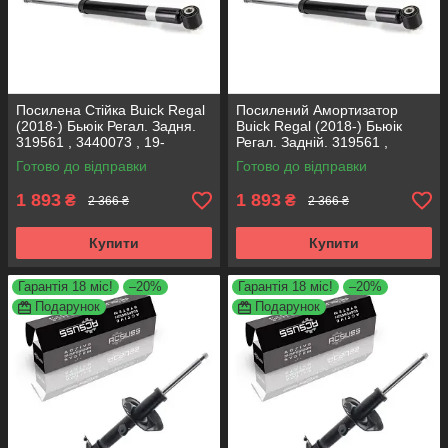
Посилена Стійка Buick Regal
Посилений Амортизатор
(2018-) Бьюік Регал. Задня.
Buick Regal (2018-) Бьюік
319561 , 3440073 , 19-
Регал. Задній. 319561 ,
280615. KOREA Аксусс!
3440073 , 19-280615. KOREA
Готово до відправки
Готово до відправки
Аксусс!
1 893
1 893
₴
₴
2 366 ₴
2 366 ₴
Купити
Купити
Гарантія 18 міс!
–20%
Гарантія 18 міс!
–20%
Подарунок
Подарунок