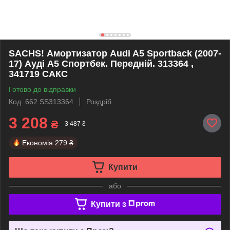
SACHS! Амортизатор Audi A5 Sportback (2007-
17) Ауді А5 Спортбек. Передній. 313364 ,
341719 САКС
Готово до відправки
Код: 662.SS313364
Роздріб
3 208
₴
3 487 ₴
Економія
279 ₴
Купити
або
Купити з