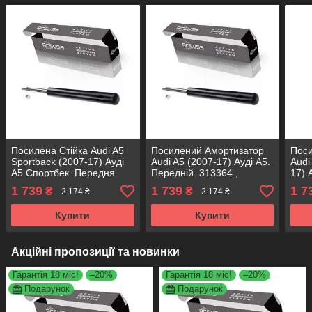
Посилена Стійка Audi A5
Посилений Амортизатор
Пос
Sportback (2007-17) Ауді
Audi A5 (2007-17) Ауді А5.
Audi
А5 Спортбек. Передня.
Передній. 313364 ,
17) 
313364 , 341719 KOREA
341719 KOREA Аксусс!
Пере
1 739
1 739
1 7
₴
₴
2 174 ₴
2 174 ₴
Аксусс!
3417
Купити
Купити
Акційні пропозиції та новинки
Гарантія 18 міс!
–20%
Гарантія 18 міс!
–20%
Подарунок
Подарунок