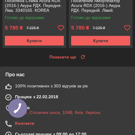
Посилена Стійка Acura RDX
Посилений Амортизатор
(2016-) Акура РДХ. Передня.
Acura RDX (2016-) Акура
Ліва. 3340165. KOREA
РДХ. Передній. Лівий.
Аксусс!
3340165. KOREA Аксусс!
Готово до відправки
Готово до відправки
5 780
5 780
₴
₴
7 225 ₴
7 225 ₴
Купити
Купити
Показати ще
Про нас
100% позитивних з 303 відгуків за рік
Працює з 22.02.2018
м. Київ
03045, Столичне шосе, 104B, Київ, Україна
Контакти
Сьогодні працює з 09:00 до 17:00