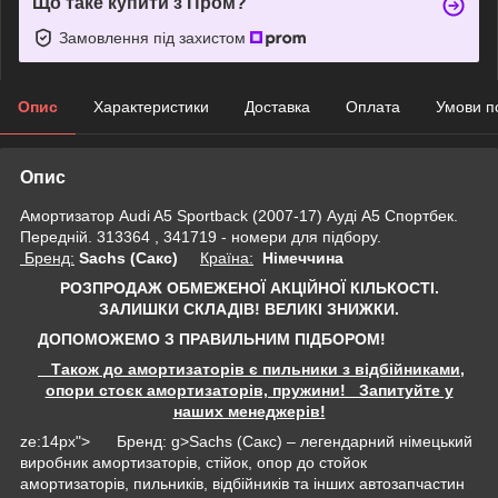
Що таке купити з Пром?
Замовлення під захистом
Опис
Характеристики
Доставка
Оплата
Умови п
Опис
Амортизатор Audi A5 Sportback (2007-17) Ауді А5 Спортбек.
Передній. 313364 , 341719 - номери для підбору.
Бренд:
Sachs (Сакс)
Країна:
Німеччина
РОЗПРОДАЖ ОБМЕЖЕНОЇ АКЦІЙНОЇ КІЛЬКОСТІ.
ЗАЛИШКИ СКЛАДІВ!
ВЕЛИКІ ЗНИЖКИ.
ДОПОМОЖЕМО З ПРАВИЛЬНИМ ПІДБОРОМ!
Також до амортизаторів є пильники з відбійниками,
опори стоєк амортизаторів, пружини! Запитуйте у
наших менеджерів!
ze:14px"> Бренд: g>Sachs (Сакс) – легендарний німецький
виробник амортизаторів, стійок, опор до стойок
амортизаторів, пильників, відбійників та інших автозапчастин