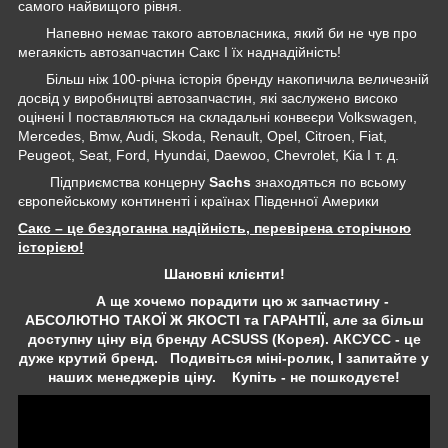
самого найвищого рівня.
Напевно немає такого автовласника, який би не чув про
мегаякість автозапчастин Сакс І їх наднадійність!
Більш ніж 100-річна історія бренду накопичила величезній
досвід у виробництві автозапчастин, які заслужено високо
оцінені І поставляються на складальні конвеєри Volkswagen,
Mercedes, Bmw, Audi, Skoda, Renault, Opel, Citroen, Fiat,
Peugeot, Seat, Ford, Hyundai, Daewoo, Chevrolet, Kia І т. д.
Підприємства концерну
Sachs
знаходяться по всьому
європейському континенті і країнах Південної Америки
Сакс – це бездоганна надійність, перевірена сторічною
історією!
Шановні клієнти!
А ще хочемо порадити цю ж запчастину -
АБСОЛЮТНО ТАКОЇ Ж ЯКОСТІ та ГАРАНТІЇ, але за більш
доступну ціну від бренду ACSUSS (Корея). АКСУСС - це
дуже крутий бренд. Подивіться міні-ролик, І запитайте у
наших менеджерів ціну. Купіть - не пошкодуєте!