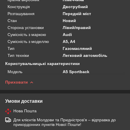
Конструкція
Двотрубний
Розташування
Передній міст
Стан
Новий
Сторона установки
Лівий/правий
Сумісність з маркою
Audi
Сумісність з моделлю
A5, A4
Тип
Газомасляний
Тип техніки
Легковий автомобіль
Користувальницькі характеристики
Мoдель
A5 Sportback
Приховати
Умови доставки
Нова Пошта
Для клієнтів Молдови та Придністров'я – відправка до
прикордонних пунктів Нової Пошти!