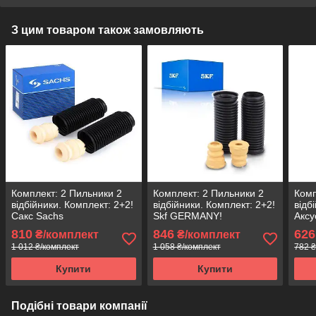
З цим товаром також замовляють
Комплект: 2 Пильники 2
Комплект: 2 Пильники 2
Комп
відбійники. Комплект: 2+2!
відбійники. Комплект: 2+2!
відб
Сакс Sachs
Skf GERMANY!
Аксу
810
846
626
₴/комплект
₴/комплект
1 012 ₴/комплект
1 058 ₴/комплект
782 ₴
Купити
Купити
Подібні товари компанії