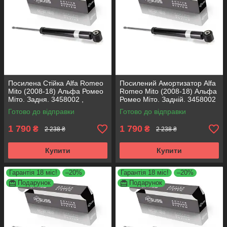
Посилена Стійка Alfa Romeo
Посилений Амортизатор Alfa
Mito (2008-18) Альфа Ромео
Romeo Mito (2008-18) Альфа
Міто. Задня. 3458002 ,
Ромео Міто. Задній. 3458002
317722. KOREA Аксусс!
, 317722. KOREA Аксусс!
Готово до відправки
Готово до відправки
1 790
1 790
₴
₴
2 238 ₴
2 238 ₴
Купити
Купити
Гарантія 18 міс!
–20%
Гарантія 18 міс!
–20%
Подарунок
Подарунок