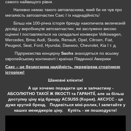
самого найвищого рівня.
Напевно немає такого автовласника, який би не чув про
мегаякість автозапчастин Сакс І їх наднадійність!
Більш ніж 100-річна історія бренду накопичила величезній
досвід у виробництві автозапчастин, які заслужено високо
оцінені І поставляються на складальні конвеєри Volkswagen,
Mercedes, Bmw, Audi, Skoda, Renault, Opel, Citroen, Fiat,
Peugeot, Seat, Ford, Hyundai, Daewoo, Chevrolet, Kia І т. д.
Підприємства концерну
Sachs
знаходяться по всьому
європейському континенті і країнах Південної Америки
Сакс – це бездоганна надійність, перевірена сторічною
історією!
Шановні клієнти!
А ще хочемо порадити цю ж запчастину -
АБСОЛЮТНО ТАКОЇ Ж ЯКОСТІ та ГАРАНТІЇ, але за більш
доступну ціну від бренду ACSUSS (Корея). АКСУСС - це
дуже крутий бренд. Подивіться міні-ролик, І запитайте у
наших менеджерів ціну. Купіть - не пошкодуєте!