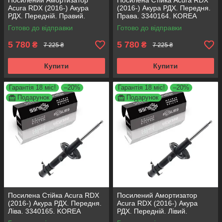
Посилений Амортизатор
Посилена Стійка Acura RDX
Acura RDX (2016-) Акура
(2016-) Акура РДХ. Передня.
РДХ. Передній. Правий.
Права. 3340164. KOREA
3340164. KOREA Аксусс!
Аксусс!
Готово до відправки
Готово до відправки
5 780
5 780
₴
₴
7 225 ₴
7 225 ₴
Купити
Купити
Гарантія 18 міс!
–20%
Гарантія 18 міс!
–20%
Подарунок
Подарунок
Посилена Стійка Acura RDX
Посилений Амортизатор
(2016-) Акура РДХ. Передня.
Acura RDX (2016-) Акура
Ліва. 3340165. KOREA
РДХ. Передній. Лівий.
Аксусс!
3340165. KOREA Аксусс!