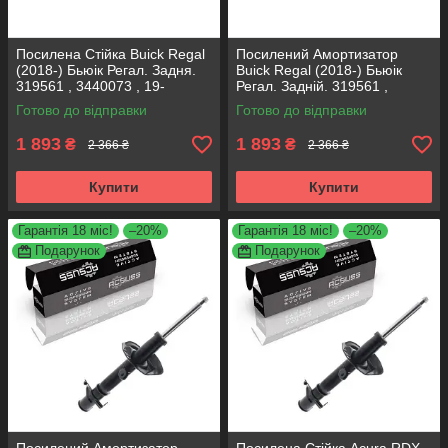
Посилена Стійка Buick Regal
Посилений Амортизатор
(2018-) Бьюік Регал. Задня.
Buick Regal (2018-) Бьюік
319561 , 3440073 , 19-
Регал. Задній. 319561 ,
280615. KOREA Аксусс!
3440073 , 19-280615. KOREA
Готово до відправки
Готово до відправки
Аксусс!
1 893
1 893
₴
₴
2 366 ₴
2 366 ₴
Купити
Купити
Гарантія 18 міс!
–20%
Гарантія 18 міс!
–20%
Подарунок
Подарунок