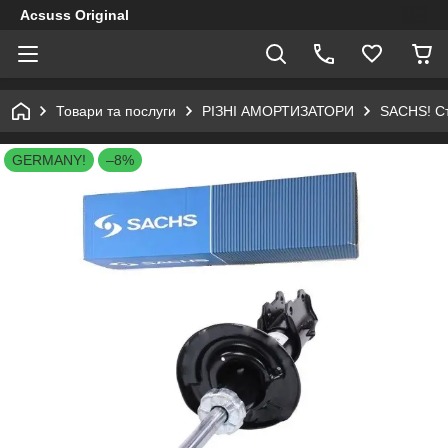
Acsuss Original
Товари та послуги
РІЗНІ АМОРТИЗАТОРИ
SACHS! Ст
GERMANY!
–8%