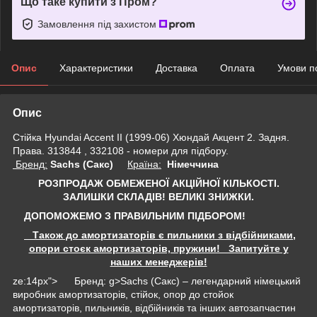
Що таке купити з Пром?
Замовлення під захистом
Опис
Характеристики
Доставка
Оплата
Умови п
Опис
Стійка Hyundai Accent II (1999-06) Хюндай Акцент 2. Задня.
Права. 313844 , 332108 - номери для підбору.
Бренд:
Sachs (Сакс)
Країна:
Німеччина
РОЗПРОДАЖ ОБМЕЖЕНОЇ АКЦІЙНОЇ КІЛЬКОСТІ.
ЗАЛИШКИ СКЛАДІВ!
ВЕЛИКІ ЗНИЖКИ.
ДОПОМОЖЕМО З ПРАВИЛЬНИМ ПІДБОРОМ!
Також до амортизаторів є пильники з відбійниками,
опори стоєк амортизаторів, пружини! Запитуйте у
наших менеджерів!
ze:14px"> Бренд: g>Sachs (Сакс) – легендарний німецький
виробник амортизаторів, стійок, опор до стойок
амортизаторів, пильників, відбійників та інших автозапчастин