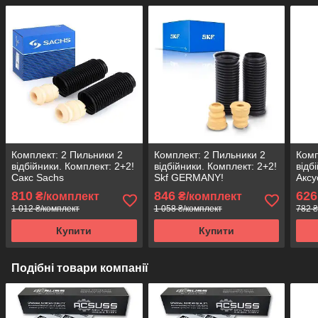
Комплект: 2 Пильники 2
Комплект: 2 Пильники 2
Комп
відбійники. Комплект: 2+2!
відбійники. Комплект: 2+2!
відб
Сакс Sachs
Skf GERMANY!
Аксу
810
846
626
₴/комплект
₴/комплект
1 012 ₴/комплект
1 058 ₴/комплект
782 ₴
Купити
Купити
Подібні товари компанії