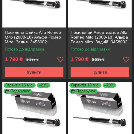
Посилена Стійка Alfa Romeo
Посилений Амортизатор Alfa
Mito (2008-18) Альфа Ромео
Romeo Mito (2008-18) Альфа
Міто. Задня. 3458002 ,
Ромео Міто. Задній. 3458002
317722. KOREA Аксусс!
, 317722. KOREA Аксусс!
Готово до відправки
Готово до відправки
1 790
1 790
₴
₴
2 238 ₴
2 238 ₴
Купити
Купити
Гарантія 18 міс!
–20%
Гарантія 18 міс!
–20%
Подарунок
Подарунок