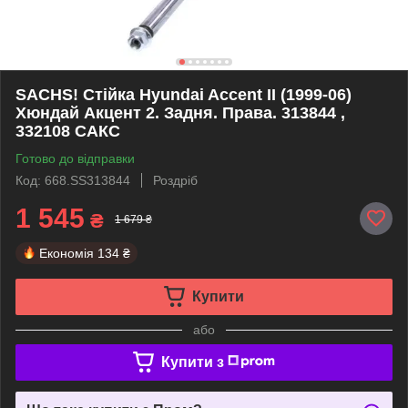
SACHS! Стійка Hyundai Accent II (1999-06)
Хюндай Акцент 2. Задня. Права. 313844 ,
332108 САКС
Готово до відправки
Код: 668.SS313844
Роздріб
1 545
₴
1 679 ₴
Економія
134 ₴
Купити
або
Купити з