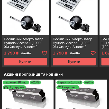
Посилений Амортизатор
Посилений Амортизатор
SACH
Hyundai Accent II (1999-
Hyundai Accent II (1999-
II (
06) Хюндай Акцент 2.
06) Хюндай Акцент 2.
(199
Задній. Лівий. 313845 ,
Задній. Правий. 313844 ,
343
1 790
1 790
1 6
₴
₴
2 238 ₴
2 238 ₴
332109 KOREA Аксусс!
332108 KOREA Аксусс!
Купити
Купити
Акційні пропозиції та новинки
Гарантія 18 міс!
–20%
Гарантія 18 міс!
–20%
Подарунок
Подарунок