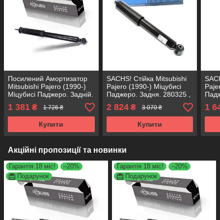
Посилений Амортизатор
SACHS! Стійка Mitsubishi
SACH
Mitsubishi Pajero (1990-)
Pajero (1990-) Міцубисі
Paje
Міцубисі Паджеро. Задній.
Паджеро. Задня. 280325 ,
Падж
280325 , 344223 KOREA
344223 САКС
2900
1 381
2 824
1 6
₴
₴
1 726 ₴
3 070 ₴
Аксусс!
Купити
Купити
Акційні пропозиції та новинки
Гарантія 18 міс!
–20%
Гарантія 18 міс!
–20%
Подарунок
Подарунок