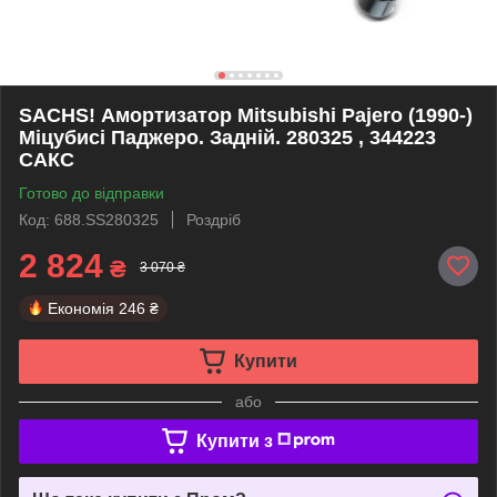
SACHS! Амортизатор Mitsubishi Pajero (1990-)
Міцубисі Паджеро. Задній. 280325 , 344223
САКС
Готово до відправки
Код: 688.SS280325
Роздріб
2 824
₴
3 070 ₴
Економія
246 ₴
Купити
або
Купити з