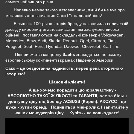
самого найвищого рівня.
Напевно немає такого автовласника, який би не чув про
мегаякість автозапчастин Сакс І їх наднадійність!
Більш ніж 100-річна історія бренду накопичила величезній
досвід у виробництві автозапчастин, які заслужено високо
оцінені І поставляються на складальні конвеєри Volkswagen,
Mercedes, Bmw, Audi, Skoda, Renault, Opel, Citroen, Fiat,
Peugeot, Seat, Ford, Hyundai, Daewoo, Chevrolet, Kia І т. д.
Підприємства концерну
Sachs
знаходяться по всьому
європейському континенті і країнах Південної Америки
Сакс – це бездоганна надійність, перевірена сторічною
історією!
Шановні клієнти!
А ще хочемо порадити цю ж запчастину -
АБСОЛЮТНО ТАКОЇ Ж ЯКОСТІ та ГАРАНТІЇ, але за більш
доступну ціну від бренду ACSUSS (Корея). АКСУСС - це
дуже крутий бренд. Подивіться міні-ролик, І запитайте у
наших менеджерів ціну. Купіть - не пошкодуєте!