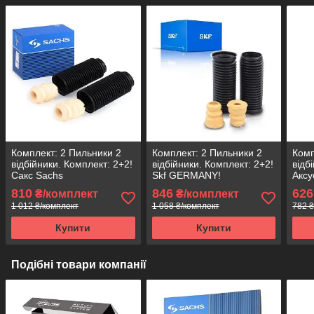
Комплект: 2 Пильники 2
Комплект: 2 Пильники 2
Комп
відбійники. Комплект: 2+2!
відбійники. Комплект: 2+2!
відб
Сакс Sachs
Skf GERMANY!
Аксу
810
846
626
₴/комплект
₴/комплект
1 012 ₴/комплект
1 058 ₴/комплект
782 ₴
Купити
Купити
Подібні товари компанії