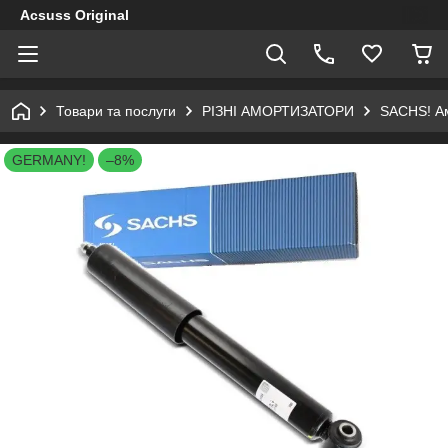
Acsuss Original
Товари та послуги
РІЗНІ АМОРТИЗАТОРИ
SACHS! Ам
GERMANY!
–8%