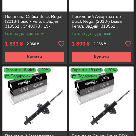
Посилена Стійка Buick Regal
Посилений Амортизатор
(2018-) Бьюік Регал. Задня.
Buick Regal (2018-) Бьюік
319561 , 3440073 , 19-
Регал. Задній. 319561 ,
280615. KOREA Аксусс!
3440073 , 19-280615. KOREA
Готово до відправки
Готово до відправки
Аксусс!
1 893
1 893
₴
₴
2 366 ₴
2 366 ₴
Купити
Купити
Гарантія 18 міс!
–20%
Гарантія 18 міс!
–20%
Подарунок
Подарунок