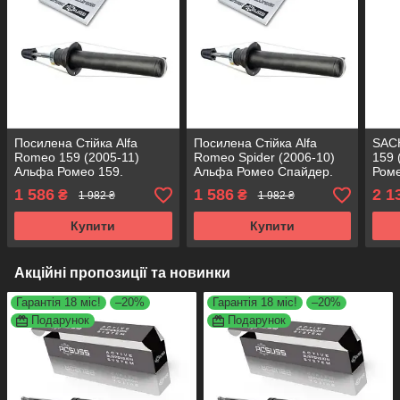
Посилена Стійка Alfa
Посилена Стійка Alfa
SACH
Romeo 159 (2005-11)
Romeo Spider (2006-10)
159 
Альфа Ромео 159.
Альфа Ромео Спайдер.
Роме
Передня. 312379 , 341700
Передня. 312379 , 341700
3123
1 586
1 586
2 1
₴
₴
1 982 ₴
1 982 ₴
KOREA Аксусс!
KOREA Аксусс!
Купити
Купити
Акційні пропозиції та новинки
Гарантія 18 міс!
–20%
Гарантія 18 міс!
–20%
Подарунок
Подарунок