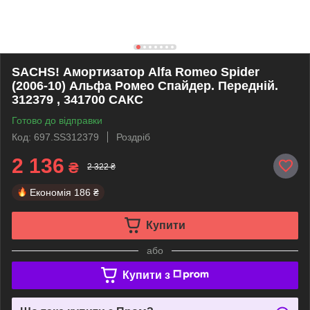
SACHS! Амортизатор Alfa Romeo Spider
(2006-10) Альфа Ромео Спайдер. Передній.
312379 , 341700 САКС
Готово до відправки
Код: 697.SS312379
Роздріб
2 136
₴
2 322 ₴
Економія
186 ₴
Купити
або
Купити з