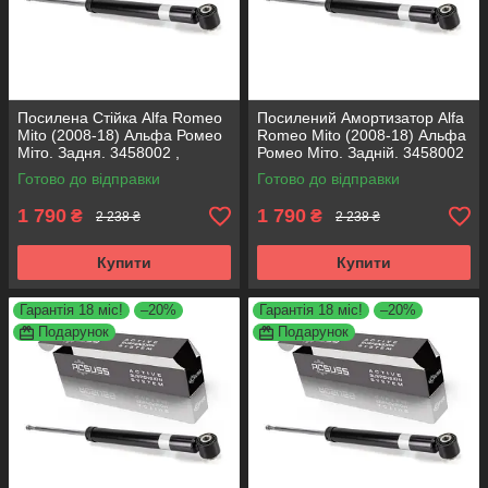
Посилена Стійка Alfa Romeo
Посилений Амортизатор Alfa
Mito (2008-18) Альфа Ромео
Romeo Mito (2008-18) Альфа
Міто. Задня. 3458002 ,
Ромео Міто. Задній. 3458002
317722. KOREA Аксусс!
, 317722. KOREA Аксусс!
Готово до відправки
Готово до відправки
1 790
1 790
₴
₴
2 238 ₴
2 238 ₴
Купити
Купити
Гарантія 18 міс!
–20%
Гарантія 18 міс!
–20%
Подарунок
Подарунок