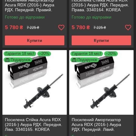
Посилений Амортизатор
Посилена Стійка Acura RDX
Acura RDX (2016-) Акура
(2016-) Акура РДХ. Передня.
РДХ. Передній. Правий.
Права. 3340164. KOREA
3340164. KOREA Аксусс!
Аксусс!
Готово до відправки
Готово до відправки
5 780
5 780
₴
₴
7 225 ₴
7 225 ₴
Купити
Купити
Гарантія 18 міс!
–20%
Гарантія 18 міс!
–20%
Подарунок
Подарунок
Посилена Стійка Acura RDX
Посилений Амортизатор
(2016-) Акура РДХ. Передня.
Acura RDX (2016-) Акура
Ліва. 3340165. KOREA
РДХ. Передній. Лівий.
Аксусс!
3340165. KOREA Аксусс!