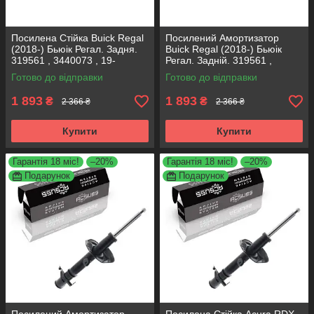
Посилена Стійка Buick Regal
Посилений Амортизатор
(2018-) Бьюік Регал. Задня.
Buick Regal (2018-) Бьюік
319561 , 3440073 , 19-
Регал. Задній. 319561 ,
280615. KOREA Аксусс!
3440073 , 19-280615. KOREA
Готово до відправки
Готово до відправки
Аксусс!
1 893
1 893
₴
₴
2 366 ₴
2 366 ₴
Купити
Купити
Гарантія 18 міс!
–20%
Гарантія 18 міс!
–20%
Подарунок
Подарунок