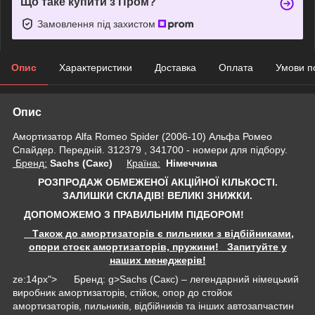
Що таке купити з Пром?
Замовлення під захистом
Опис
Характеристики
Доставка
Оплата
Умови п
Опис
Амортизатор Alfa Romeo Spider (2006-10) Альфа Ромео
Спайдер. Передній. 312379 , 341700 - номери для підбору.
Бренд:
Sachs (Сакс)
Країна:
Німеччина
РОЗПРОДАЖ ОБМЕЖЕНОЇ АКЦІЙНОЇ КІЛЬКОСТІ.
ЗАЛИШКИ СКЛАДІВ!
ВЕЛИКІ ЗНИЖКИ.
ДОПОМОЖЕМО З ПРАВИЛЬНИМ ПІДБОРОМ!
Також до амортизаторів є пильники з відбійниками,
опори стоєк амортизаторів, пружини! Запитуйте у
наших менеджерів!
ze:14px"> Бренд: g>Sachs (Сакс) – легендарний німецький
виробник амортизаторів, стійок, опор до стойок
амортизаторів, пильників, відбійників та інших автозапчастин