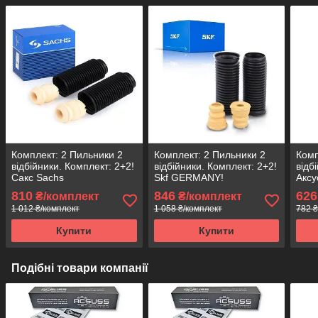
Комплект: 2 Пильники 2
Комплект: 2 Пильники 2
Комп
відбійники. Комплект: 2+2!
відбійники. Комплект: 2+2!
відб
Сакс Sachs
Skf GERMANY!
Аксу
810
846
626
₴/комплект
₴/комплект
1 012 ₴/комплект
1 058 ₴/комплект
782 ₴
Купити
Купити
Подібні товари компанії