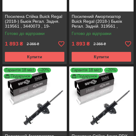
Посилена Стійка Buick Regal
Посилений Амортизатор
(2018-) Бьюік Регал. Задня.
Buick Regal (2018-) Бьюік
319561 , 3440073 , 19-
Регал. Задній. 319561 ,
280615. KOREA Аксусс!
3440073 , 19-280615. KOREA
Готово до відправки
Готово до відправки
Аксусс!
1 893
1 893
₴
₴
2 366 ₴
2 366 ₴
Купити
Купити
Гарантія 18 міс!
–20%
Гарантія 18 міс!
–20%
Подарунок
Подарунок