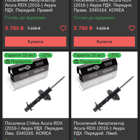
Посилений Амортизатор
Посилена Стійка Acura RDX
Acura RDX (2016-) Акура
(2016-) Акура РДХ. Передня.
РДХ. Передній. Правий.
Права. 3340164. KOREA
3340164. KOREA Аксусс!
Аксусс!
Готово до відправки
Готово до відправки
5 780
5 780
₴
₴
7 225 ₴
7 225 ₴
Купити
Купити
Гарантія 18 міс!
–20%
Гарантія 18 міс!
–20%
Подарунок
Подарунок
Посилена Стійка Acura RDX
Посилений Амортизатор
(2016-) Акура РДХ. Передня.
Acura RDX (2016-) Акура
Ліва. 3340165. KOREA
РДХ. Передній. Лівий.
Аксусс!
3340165. KOREA Аксусс!