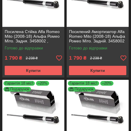
Посилена Стійка Alfa Romeo
Посилений Амортизатор Alfa
Mito (2008-18) Альфа Ромео
Romeo Mito (2008-18) Альфа
Міто. Задня. 3458002 ,
Ромео Міто. Задній. 3458002
317722. KOREA Аксусс!
, 317722. KOREA Аксусс!
Готово до відправки
Готово до відправки
1 790
1 790
₴
₴
2 238 ₴
2 238 ₴
Купити
Купити
Гарантія 18 міс!
–20%
Гарантія 18 міс!
–20%
Подарунок
Подарунок