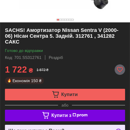
SACHS! Амортизатор Nissan Sentra V (2000-
06) Нісан Сентра 5. Задній. 312761 , 341282
САКС
Готово до відправки
Код: 701.SS312761
Роздріб
1 722
₴
1 872 ₴
Економія
150 ₴
Купити
або
Купити з