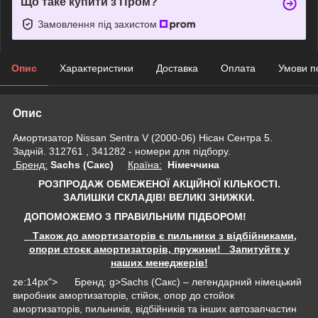
Що таке купити з Пром?
Замовлення під захистом
Опис
Характеристики
Доставка
Оплата
Умови п
Опис
Амортизатор Nissan Sentra V (2000-06) Нісан Сентра 5.
Задній. 312761 , 341282 - номери для підбору.
Бренд:
Sachs (Сакс)
Країна:
Німеччина
РОЗПРОДАЖ ОБМЕЖЕНОЇ АКЦІЙНОЇ КІЛЬКОСТІ.
ЗАЛИШКИ СКЛАДІВ!
ВЕЛИКІ ЗНИЖКИ.
ДОПОМОЖЕМО З ПРАВИЛЬНИМ ПІДБОРОМ!
Також до амортизаторів є пильники з відбійниками,
опори стоєк амортизаторів, пружини! Запитуйте у
наших менеджерів!
ze:14px"> Бренд: g>Sachs (Сакс) – легендарний німецький
виробник амортизаторів, стійок, опор до стойок
амортизаторів, пильників, відбійників та інших автозапчастин