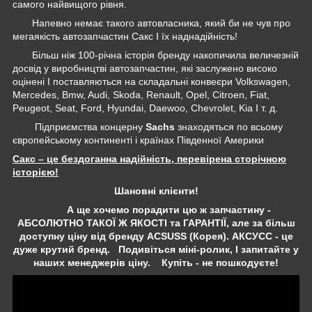
самого найвищого рівня.
Напевно немає такого автовласника, який би не чув про
мегаякість автозапчастин Сакс І їх наднадійність!
Більш ніж 100-річна історія бренду накопичила величезній
досвід у виробництві автозапчастин, які заслужено високо
оцінені І поставляються на складальні конвеєри Volkswagen,
Mercedes, Bmw, Audi, Skoda, Renault, Opel, Citroen, Fiat,
Peugeot, Seat, Ford, Hyundai, Daewoo, Chevrolet, Kia І т. д.
Підприємства концерну
Sachs
знаходяться по всьому
європейському континенті і країнах Південної Америки
Сакс – це бездоганна надійність, перевірена сторічною
історією!
Шановні клієнти!
А ще хочемо порадити цю ж запчастину -
АБСОЛЮТНО ТАКОЇ Ж ЯКОСТІ та ГАРАНТІЇ, але за більш
доступну ціну від бренду ACSUSS (Корея). АКСУСС - це
дуже крутий бренд. Подивіться міні-ролик, І запитайте у
наших менеджерів ціну. Купіть - не пошкодуєте!