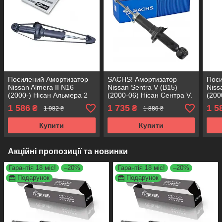
Посилений Амортизатор
SACHS! Амортизатор
Пос
Nissan Almera II N16
Nissan Sentra V (B15)
Niss
(2000-) Нісан Альмера 2
(2000-06) Нісан Сентра V.
(200
N16. Задній. 312761 ,
Задній. 317134 , 341279
Задн
1 586
1 735
1 5
₴
₴
1 982 ₴
1 886 ₴
341282 KOREA Аксусс!
САКС
KORE
Купити
Купити
Акційні пропозиції та новинки
Гарантія 18 міс!
–20%
Гарантія 18 міс!
–20%
Подарунок
Подарунок