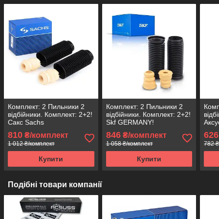
Комплект: 2 Пильники 2
Комплект: 2 Пильники 2
Комп
відбійники. Комплект: 2+2!
відбійники. Комплект: 2+2!
відб
Сакс Sachs
Skf GERMANY!
Аксу
810
846
626
₴/комплект
₴/комплект
1 012 ₴/комплект
1 058 ₴/комплект
782 ₴
Купити
Купити
Подібні товари компанії