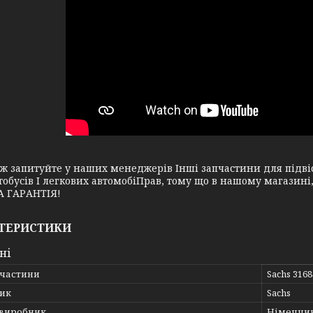
апитуйте у наших менеджерів Інші запчастини для підвіск
тобусів І легкових автомобіПрав, тому що в нашому магазин
 ГАРАНТІЯ!
ТЕРИСТИКИ
ні
пчастини
Sachs 316
ик
Sachs
 виробник
Німеччи