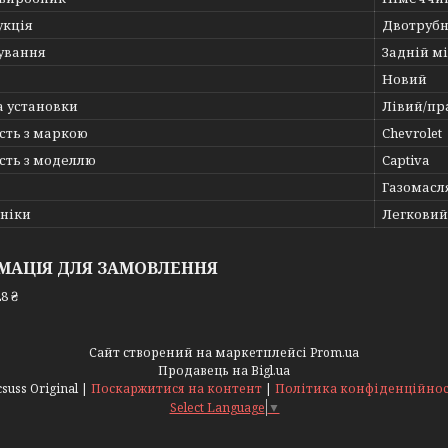
укція
Двотруб
ування
Задній мі
Новий
а установки
Лівий/пр
сть з маркою
Chevrolet
сть з моделлю
Captiva
Газомасл
хніки
Легковий
МАЦІЯ ДЛЯ ЗАМОВЛЕННЯ
8 ₴
Сайт створений на маркетплейсі
Prom.ua
Продавець на Bigl.ua
Acsuss Original |
Поскаржитися на контент
|
Політика конфіденційнос
Select Language
▼