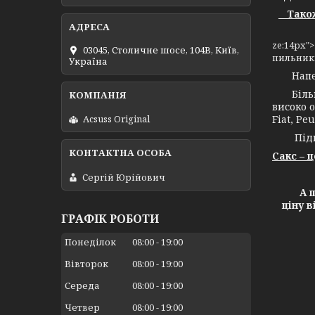
Також 
ze:14px"
03045, Столичне шосе, 104B, Київ,
пильникі
Україна
Напевно
Більш н
високо о
Fiat, Peu
Acsuss Original
Підпри
Сакс – 
Сергій Юрійович
А ще х
ціну 
ГРАФІК РОБОТИ
Понеділок
08:00
19:00
Вівторок
08:00
19:00
Середа
08:00
19:00
Четвер
08:00
19:00