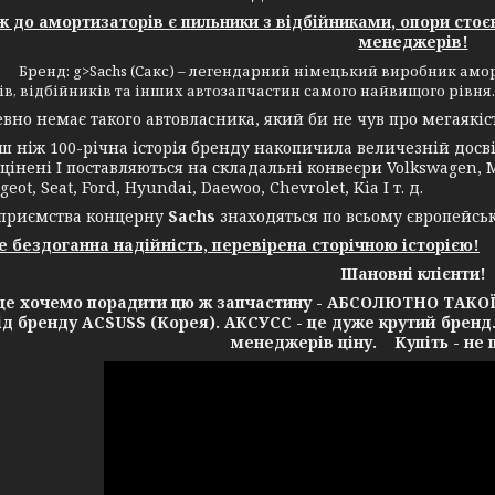
до амортизаторів є пильники з відбійниками, опори стоє
менеджерів!
> Бренд: g>Sachs (Сакс) – легендарний німецький виробник аморт
в, відбійників та інших автозапчастин самого найвищого рівня.
 немає такого автовласника, який би не чув про мегаякість
іж 100-річна історія бренду накопичила величезній досвід
цінені І поставляються на складальні конвеєри Volkswagen, Me
geot, Seat, Ford, Hyundai, Daewoo, Chevrolet, Kia І т. д.
ємства концерну
Sachs
знаходяться по всьому європейсь
це бездоганна надійність, перевірена сторічною історією!
Шановні клієнти!
очемо порадити цю ж запчастину - АБСОЛЮТНО ТАКОЇ Ж 
від бренду ACSUSS (Корея). АКСУСС - це дуже крутий бренд
менеджерів ціну. Купіть - не