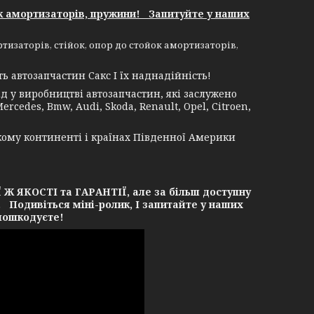
к амортизаторів, пружини! Запитуйте у наших
изаторів, стійок, опор до стойок амортизаторів,
 автозапчастин Сакс І їх наднадійність!
 у виробництві автозапчастин, які заслужено
rcedes, Bmw, Audi, Skoda, Renault, Opel, Citroen,
кому континенті і країнах Південної Америки
ЯКОСТІ та ГАРАНТІЇ, але за більш доступну
. Подивіться міні-ролик, І запитайте у наших
 пошкодуєте!