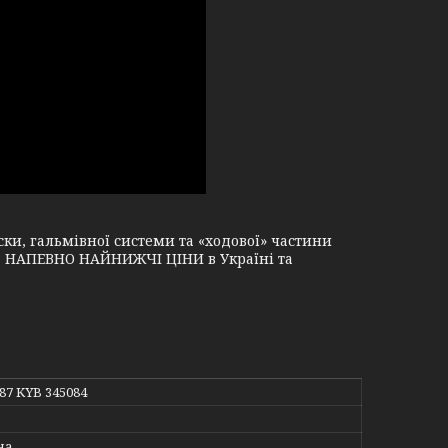
и, гальмівної системи та «ходової» частини
і, НАПЕВНО НАЙНИЖЧІ ЦІНИ в Україні та
887 KYB 345084
на