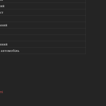
ний
ст
авий
яний
 автомобіль
ті