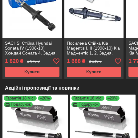
SACHS! Стійка Hyundai
Посилена Стійка Kia
SACH
Sonata IV (1998-10)
Magentis I, II (1998-10) Кіа
Mage
Хюндай Соната 4. Задня.
Маджентіс 1, 2. Задня.
Кіа 
317272 , 341281 САКС
317272 , 341281 KOREA
3174
1 820
1 688
1 7
₴
₴
1 978 ₴
2 110 ₴
Аксусс!
Купити
Купити
Акційні пропозиції та новинки
Гарантія 18 міс!
–20%
Гарантія 18 міс!
–20%
Подарунок
Подарунок