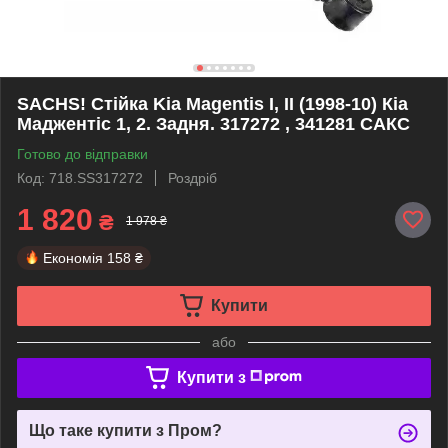
SACHS! Стійка Kia Magentis I, II (1998-10) Кіа
Маджентіс 1, 2. Задня. 317272 , 341281 САКС
Готово до відправки
Код: 718.SS317272
Роздріб
1 820
₴
1 978 ₴
Економія
158 ₴
Купити
або
Купити з
Що таке купити з Пром?