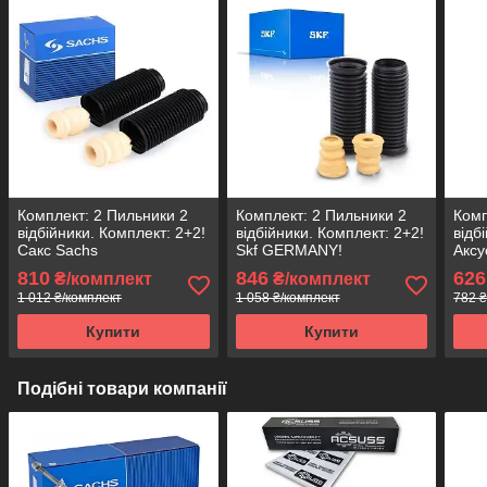
Комплект: 2 Пильники 2
Комплект: 2 Пильники 2
Комп
відбійники. Комплект: 2+2!
відбійники. Комплект: 2+2!
відб
Сакс Sachs
Skf GERMANY!
Аксу
810
846
626
₴/комплект
₴/комплект
1 012 ₴/комплект
1 058 ₴/комплект
782 ₴
Купити
Купити
Подібні товари компанії