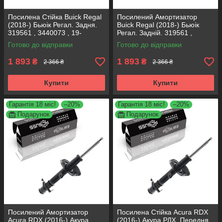
Посилена Стійка Buick Regal
Посилений Амортизатор
(2018-) Бьюік Регал. Задня.
Buick Regal (2018-) Бьюік
319561 , 3440073 , 19-
Регал. Задній. 319561 ,
280615. KOREA Аксусс!
3440073 , 19-280615. KOREA
Готово до відправки
Готово до відправки
Аксусс!
1 893
1 893
₴
₴
2 366 ₴
2 366 ₴
Купити
Купити
Гарантія 18 міс!
–20%
Гарантія 18 міс!
–20%
Подарунок
Подарунок
Посилений Амортизатор
Посилена Стійка Acura RDX
Acura RDX (2016-) Акура
(2016-) Акура РДХ. Передня.