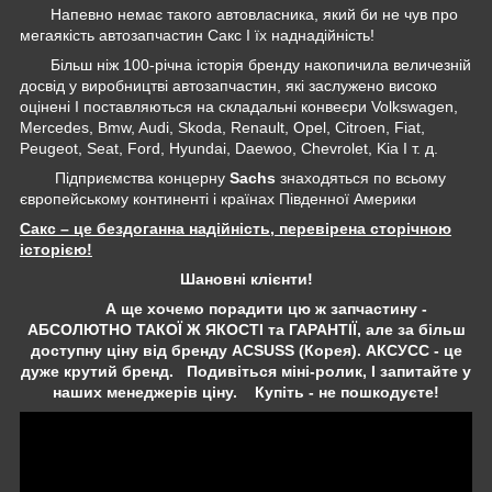
Напевно немає такого автовласника, який би не чув про
мегаякість автозапчастин Сакс І їх наднадійність!
Більш ніж 100-річна історія бренду накопичила величезній
досвід у виробництві автозапчастин, які заслужено високо
оцінені І поставляються на складальні конвеєри Volkswagen,
Mercedes, Bmw, Audi, Skoda, Renault, Opel, Citroen, Fiat,
Peugeot, Seat, Ford, Hyundai, Daewoo, Chevrolet, Kia І т. д.
Підприємства концерну
Sachs
знаходяться по всьому
європейському континенті і країнах Південної Америки
Сакс – це бездоганна надійність, перевірена сторічною
історією!
Шановні клієнти!
А ще хочемо порадити цю ж запчастину -
АБСОЛЮТНО ТАКОЇ Ж ЯКОСТІ та ГАРАНТІЇ, але за більш
доступну ціну від бренду ACSUSS (Корея). АКСУСС - це
дуже крутий бренд. Подивіться міні-ролик, І запитайте у
наших менеджерів ціну. Купіть - не пошкодуєте!