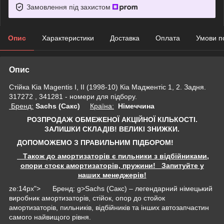
Замовлення під захистом
Опис
Характеристики
Доставка
Оплата
Умови п
Опис
Стійка Kia Magentis I, II (1998-10) Кіа Маджентіс 1, 2. Задня.
317272 , 341281 - номери для підбору.
Бренд:
Sachs (Сакс)
Країна:
Німеччина
РОЗПРОДАЖ ОБМЕЖЕНОЇ АКЦІЙНОЇ КІЛЬКОСТІ.
ЗАЛИШКИ СКЛАДІВ!
ВЕЛИКІ ЗНИЖКИ.
ДОПОМОЖЕМО З ПРАВИЛЬНИМ ПІДБОРОМ!
Також до амортизаторів є пильники з відбійниками,
опори стоєк амортизаторів, пружини! Запитуйте у
наших менеджерів!
ze:14px"> Бренд: g>Sachs (Сакс) – легендарний німецький
виробник амортизаторів, стійок, опор до стойок
амортизаторів, пильників, відбійників та інших автозапчастин
самого найвищого рівня.