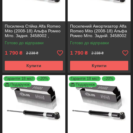
Посилена Стійка Alfa Romeo
Посилений Амортизатор Alfa
Mito (2008-18) Альфа Ромео
Romeo Mito (2008-18) Альфа
Міто. Задня. 3458002 ,
Ромео Міто. Задній. 3458002
317722. KOREA Аксусс!
, 317722. KOREA Аксусс!
Готово до відправки
Готово до відправки
1 790
1 790
₴
₴
2 238 ₴
2 238 ₴
Купити
Купити
Гарантія 18 міс!
–20%
Гарантія 18 міс!
–20%
Подарунок
Подарунок