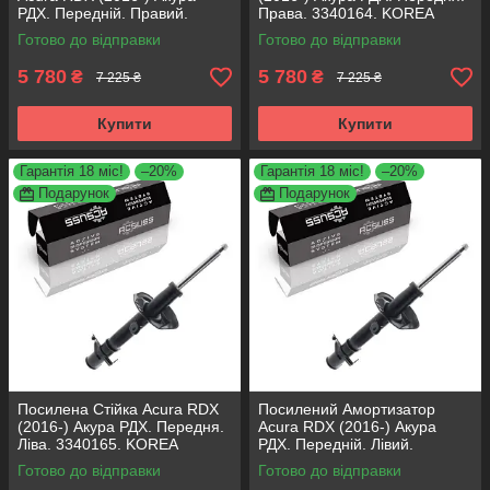
РДХ. Передній. Правий.
Права. 3340164. KOREA
3340164. KOREA Аксусс!
Аксусс!
Готово до відправки
Готово до відправки
5 780
5 780
₴
₴
7 225 ₴
7 225 ₴
Купити
Купити
Гарантія 18 міс!
–20%
Гарантія 18 міс!
–20%
Подарунок
Подарунок
Посилена Стійка Acura RDX
Посилений Амортизатор
(2016-) Акура РДХ. Передня.
Acura RDX (2016-) Акура
Ліва. 3340165. KOREA
РДХ. Передній. Лівий.
Аксусс!
3340165. KOREA Аксусс!
Готово до відправки
Готово до відправки