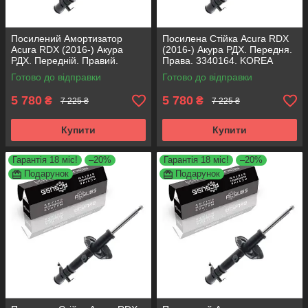
Посилений Амортизатор
Посилена Стійка Acura RDX
Acura RDX (2016-) Акура
(2016-) Акура РДХ. Передня.
РДХ. Передній. Правий.
Права. 3340164. KOREA
3340164. KOREA Аксусс!
Аксусс!
Готово до відправки
Готово до відправки
5 780
5 780
₴
₴
7 225 ₴
7 225 ₴
Купити
Купити
Гарантія 18 міс!
–20%
Гарантія 18 міс!
–20%
Подарунок
Подарунок