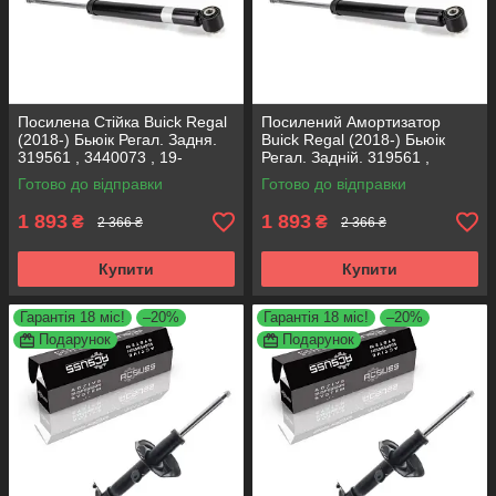
Посилена Стійка Buick Regal
Посилений Амортизатор
(2018-) Бьюік Регал. Задня.
Buick Regal (2018-) Бьюік
319561 , 3440073 , 19-
Регал. Задній. 319561 ,
280615. KOREA Аксусс!
3440073 , 19-280615. KOREA
Готово до відправки
Готово до відправки
Аксусс!
1 893
1 893
₴
₴
2 366 ₴
2 366 ₴
Купити
Купити
Гарантія 18 міс!
–20%
Гарантія 18 міс!
–20%
Подарунок
Подарунок