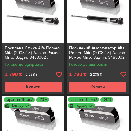
Посилена Стійка Alfa Romeo
Посилений Амортизатор Alfa
Mito (2008-18) Альфа Ромео
Romeo Mito (2008-18) Альфа
Міто. Задня. 3458002 ,
Ромео Міто. Задній. 3458002
317722. KOREA Аксусс!
, 317722. KOREA Аксусс!
Готово до відправки
Готово до відправки
1 790
1 790
₴
₴
2 238 ₴
2 238 ₴
Купити
Купити
Гарантія 18 міс!
–20%
Гарантія 18 міс!
–20%
Подарунок
Подарунок