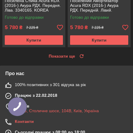
Посилена Стійка Acura RDX
Посилений Амортизатор
(2016-) Акура РДХ. Передня.
Acura RDX (2016-) Акура
Ліва. 3340165. KOREA
РДХ. Передній. Лівий.
Аксусс!
3340165. KOREA Аксусс!
Готово до відправки
Готово до відправки
5 780
5 780
₴
₴
7 225 ₴
7 225 ₴
Купити
Купити
Показати ще
Про нас
100% позитивних з 301 відгука за рік
Працює з 22.02.2018
м. Київ
03045, Столичне шосе, 104B, Київ, Україна
Контакти
Сьогодні працює з 08:00 до 18:00