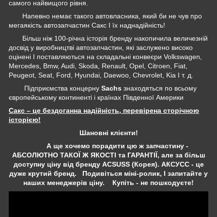
самого найвищого рівня.
Напевно немає такого автовласника, який би не чув про
мегаякість автозапчастин Сакс І їх наднадійність!
Більш ніж 100-річна історія бренду накопичила величезній
досвід у виробництві автозапчастин, які заслужено високо
оцінені І поставляються на складальні конвеєри Volkswagen,
Mercedes, Bmw, Audi, Skoda, Renault, Opel, Citroen, Fiat,
Peugeot, Seat, Ford, Hyundai, Daewoo, Chevrolet, Kia І т. д.
Підприємства концерну
Sachs
знаходяться по всьому
європейському континенті і країнах Південної Америки
Сакс – це бездоганна надійність, перевірена сторічною
історією!
Шановні клієнти!
А ще хочемо порадити цю ж запчастину -
АБСОЛЮТНО ТАКОЇ Ж ЯКОСТІ та ГАРАНТІЇ, але за більш
доступну ціну від бренду ACSUSS (Корея). АКСУСС - це
дуже крутий бренд. Подивіться міні-ролик, І запитайте у
наших менеджерів ціну. Купіть - не пошкодуєте!