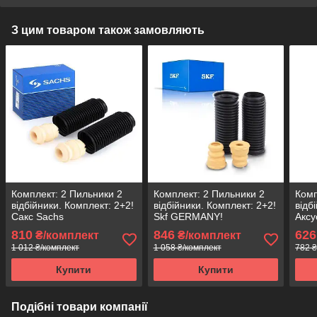
З цим товаром також замовляють
Комплект: 2 Пильники 2
Комплект: 2 Пильники 2
Комп
відбійники. Комплект: 2+2!
відбійники. Комплект: 2+2!
відб
Сакс Sachs
Skf GERMANY!
Аксу
810
846
626
₴/комплект
₴/комплект
1 012 ₴/комплект
1 058 ₴/комплект
782 ₴
Купити
Купити
Подібні товари компанії