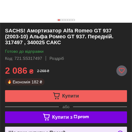
SACHS! Амортизатор Alfa Romeo GT 937
(2003-10) Альфа Ромео GT 937. Передній.
317497 , 340025 САКС
Готово до відправки
Код: 721.SS317497
Роздріб
2 086
₴
2 268 ₴
Економія
182 ₴
Купити
або
Купити з