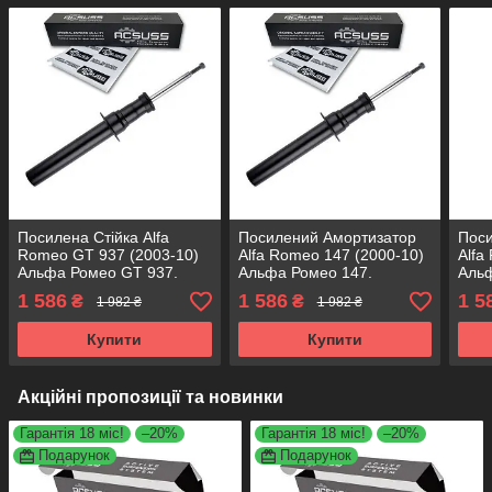
Посилена Стійка Alfa
Посилений Амортизатор
Пос
Romeo GT 937 (2003-10)
Alfa Romeo 147 (2000-10)
Alfa
Альфа Ромео GT 937.
Альфа Ромео 147.
Альф
Передня. 317497 , 340025
Передній. 317497 ,
Пере
1 586
1 586
1 5
₴
₴
1 982 ₴
1 982 ₴
KOREA Аксусс!
340025 KOREA Аксусс!
3400
Купити
Купити
Акційні пропозиції та новинки
Гарантія 18 міс!
–20%
Гарантія 18 міс!
–20%
Подарунок
Подарунок