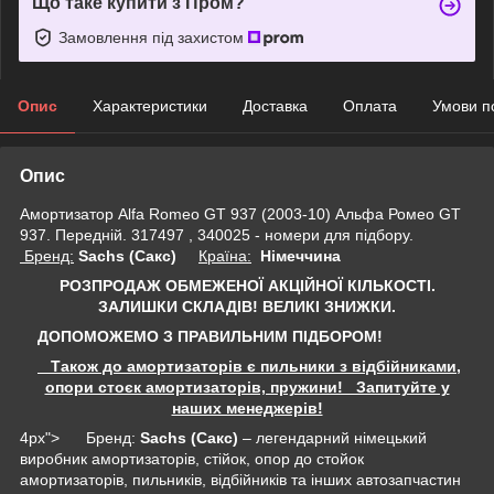
Що таке купити з Пром?
Замовлення під захистом
Опис
Характеристики
Доставка
Оплата
Умови п
Опис
Амортизатор Alfa Romeo GT 937 (2003-10) Альфа Ромео GT
937. Передній. 317497 , 340025 - номери для підбору.
Бренд:
Sachs (Сакс)
Країна:
Німеччина
РОЗПРОДАЖ ОБМЕЖЕНОЇ АКЦІЙНОЇ КІЛЬКОСТІ.
ЗАЛИШКИ СКЛАДІВ!
ВЕЛИКІ ЗНИЖКИ.
ДОПОМОЖЕМО З ПРАВИЛЬНИМ ПІДБОРОМ!
Також до амортизаторів є пильники з відбійниками,
опори стоєк амортизаторів, пружини! Запитуйте у
наших менеджерів!
4px"> Бренд:
Sachs (Сакс)
– легендарний німецький
виробник амортизаторів, стійок, опор до стойок
амортизаторів, пильників, відбійників та інших автозапчастин