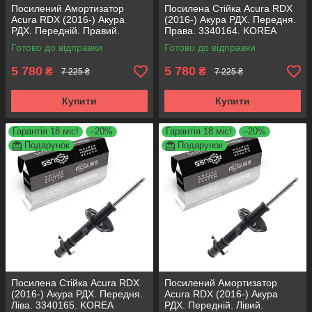
Посилений Амортизатор
Посилена Стійка Acura RDX
Acura RDX (2016-) Акура
(2016-) Акура РДХ. Передня.
РДХ. Передній. Правий.
Права. 3340164. KOREA
3340164. KOREA Аксусс!
Аксусс!
Готово до відправки
Готово до відправки
5 780
5 780
₴
₴
7 225 ₴
7 225 ₴
Купити
Купити
Гарантія 18 міс!
–20%
Гарантія 18 міс!
–20%
Подарунок
Подарунок
Посилена Стійка Acura RDX
Посилений Амортизатор
(2016-) Акура РДХ. Передня.
Acura RDX (2016-) Акура
Ліва. 3340165. KOREA
РДХ. Передній. Лівий.