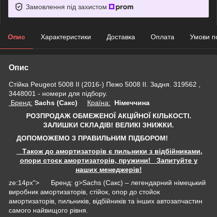
Замовлення під захистом
Опис
Характеристики
Доставка
Оплата
Умови п
Опис
Стійка Peugeot 5008 II (2016-) Пежо 5008 II. Задня. 319562 ,
3448001 - номери для підбору.
Бренд:
Sachs (Сакс)
Країна:
Німеччина
РОЗПРОДАЖ ОБМЕЖЕНОЇ АКЦІЙНОЇ КІЛЬКОСТІ.
ЗАЛИШКИ СКЛАДІВ!
ВЕЛИКІ ЗНИЖКИ.
ДОПОМОЖЕМО З ПРАВИЛЬНИМ ПІДБОРОМ!
Також до амортизаторів є пильники з відбійниками,
опори стоєк амортизаторів, пружини! Запитуйте у
наших менеджерів!
ze:14px"> Бренд: g>Sachs (Сакс) – легендарний німецький
виробник амортизаторів, стійок, опор до стойок
амортизаторів, пильників, відбійників та інших автозапчастин
самого найвищого рівня.