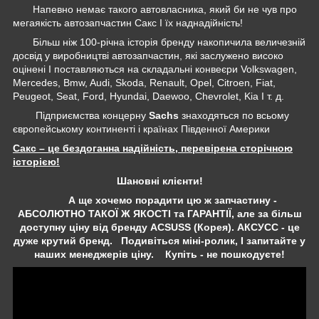
Напевно немає такого автовласника, який би не чув про
мегаякість автозапчастин Сакс І їх наднадійність!
Більш ніж 100-річна історія бренду накопичила величезній
досвід у виробництві автозапчастин, які заслужено високо
оцінені І поставляються на складальні конвеєри Volkswagen,
Mercedes, Bmw, Audi, Skoda, Renault, Opel, Citroen, Fiat,
Peugeot, Seat, Ford, Hyundai, Daewoo, Chevrolet, Kia І т. д.
Підприємства концерну
Sachs
знаходяться по всьому
європейському континенті і країнах Південної Америки
Сакс – це бездоганна надійність, перевірена сторічною
історією!
Шановні клієнти!
А ще хочемо порадити цю ж запчастину -
АБСОЛЮТНО ТАКОЇ Ж ЯКОСТІ та ГАРАНТІЇ, але за більш
доступну ціну від бренду ACSUSS (Корея). АКСУСС - це
дуже крутий бренд. Подивіться міні-ролик, І запитайте у
наших менеджерів ціну. Купіть - не пошкодуєте!