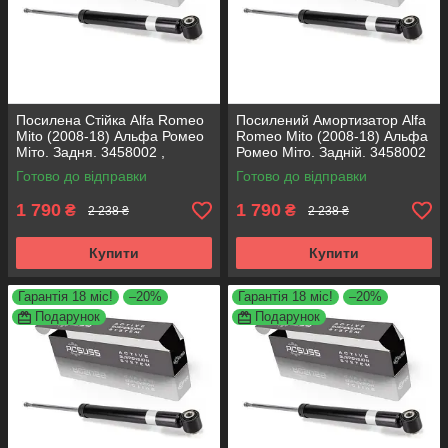
Посилена Стійка Alfa Romeo
Посилений Амортизатор Alfa
Mito (2008-18) Альфа Ромео
Romeo Mito (2008-18) Альфа
Міто. Задня. 3458002 ,
Ромео Міто. Задній. 3458002
317722. KOREA Аксусс!
, 317722. KOREA Аксусс!
Готово до відправки
Готово до відправки
1 790
1 790
₴
₴
2 238 ₴
2 238 ₴
Купити
Купити
Гарантія 18 міс!
–20%
Гарантія 18 міс!
–20%
Подарунок
Подарунок