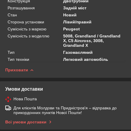
Конструкція
Двотрубний
Розташування
Задній міст
Стан
Новий
Сторона установки
Лівий/правий
Сумісність з маркою
Peugeot
Сумісність з моделлю
5008, Grandland / Grandland
X, C5 Aircross, 3008,
Grandland X
Тип
Газомасляний
Тип техніки
Легковий автомобіль
Приховати
Умови доставки
Нова Пошта
Для клієнтів Молдови та Придністров'я – відправка до
прикордонних пунктів Нової Пошти!
Всі умови доставки