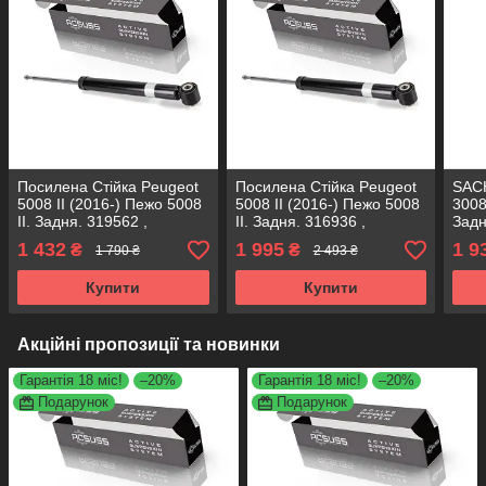
Посилена Стійка Peugeot
Посилена Стійка Peugeot
SACH
5008 II (2016-) Пежо 5008
5008 II (2016-) Пежо 5008
3008
II. Задня. 319562 ,
II. Задня. 316936 ,
Задн
3448001 KOREA Аксусс!
3448001 KOREA Аксусс!
САК
1 432
1 995
1 9
₴
₴
1 790 ₴
2 493 ₴
Купити
Купити
Акційні пропозиції та новинки
Гарантія 18 міс!
–20%
Гарантія 18 міс!
–20%
Подарунок
Подарунок