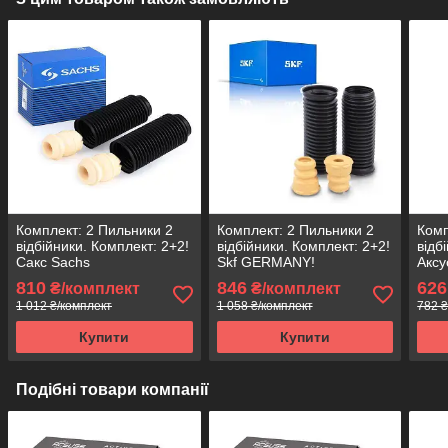
Комплект: 2 Пильники 2
Комплект: 2 Пильники 2
Комп
відбійники. Комплект: 2+2!
відбійники. Комплект: 2+2!
відб
Сакс Sachs
Skf GERMANY!
Аксу
810
846
626
₴/комплект
₴/комплект
1 012 ₴/комплект
1 058 ₴/комплект
782 ₴
Купити
Купити
Подібні товари компанії