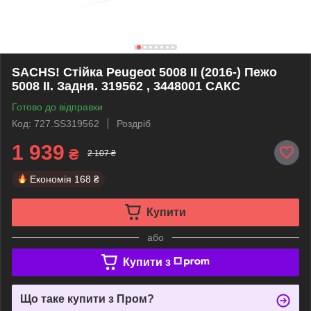
SACHS! Стійка Peugeot 5008 II (2016-) Пежо
5008 II. Задня. 319562 , 3448001 САКС
Готово до відправки
Код: 727.SS319562
Роздріб
1 939
₴
2 107 ₴
Економія
168 ₴
Купити
або
Купити з
Що таке купити з Пром?