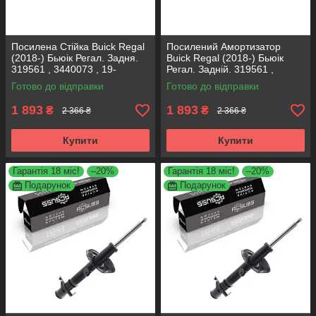
Посилена Стійка Buick Regal
Посилений Амортизатор
(2018-) Бьюік Регал. Задня.
Buick Regal (2018-) Бьюік
319561 , 3440073 , 19-
Регал. Задній. 319561 ,
280615. KOREA Аксусс!
3440073 , 19-280615. KOREA
Готово до відправки
Готово до відправки
Аксусс!
1 893
1 893
₴
₴
2 366 ₴
2 366 ₴
Купити
Купити
Гарантія 18 міс!
–20%
Гарантія 18 міс!
–20%
Подарунок
Подарунок