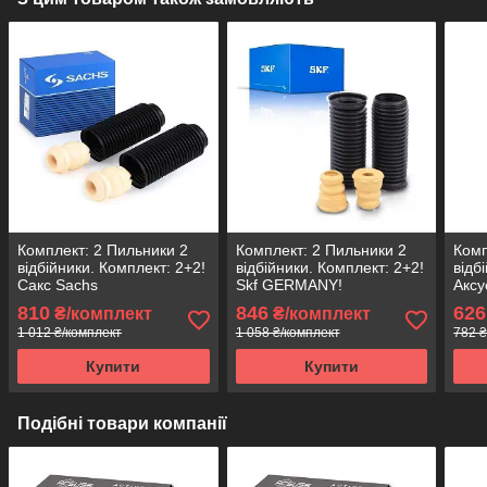
Комплект: 2 Пильники 2
Комплект: 2 Пильники 2
Комп
відбійники. Комплект: 2+2!
відбійники. Комплект: 2+2!
відб
Сакс Sachs
Skf GERMANY!
Аксу
810
846
626
₴/комплект
₴/комплект
1 012 ₴/комплект
1 058 ₴/комплект
782 ₴
Купити
Купити
Подібні товари компанії