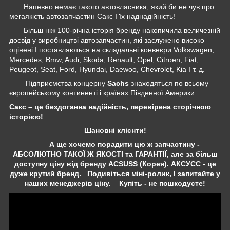
Напевно немає такого автовласника, який би не чув про
мегаякість автозапчастин Сакс І їх наднадійність!
Більш ніж 100-річна історія бренду накопичила величезній
досвід у виробництві автозапчастин, які заслужено високо
оцінені І поставляються на складальні конвеєри Volkswagen,
Mercedes, Bmw, Audi, Skoda, Renault, Opel, Citroen, Fiat,
Peugeot, Seat, Ford, Hyundai, Daewoo, Chevrolet, Kia І т. д.
Підприємства концерну
Sachs
знаходяться по всьому
європейському континенті і країнах Південної Америки
Сакс – це бездоганна надійність, перевірена сторічною
історією!
Шановні клієнти!
А ще хочемо порадити цю ж запчастину -
АБСОЛЮТНО ТАКОЇ Ж ЯКОСТІ та ГАРАНТІЇ, але за більш
доступну ціну від бренду ACSUSS (Корея). АКСУСС - це
дуже крутий бренд. Подивіться міні-ролик, І запитайте у
наших менеджерів ціну. Купіть - не пошкодуєте!