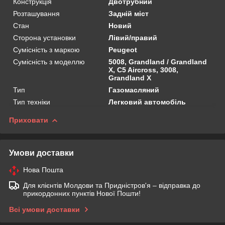
Конструкція
Двотрубний
Розташування
Задній міст
Стан
Новий
Сторона установки
Лівий/правий
Сумісність з маркою
Peugeot
Сумісність з моделлю
5008, Grandland / Grandland
X, C5 Aircross, 3008,
Grandland X
Тип
Газомасляний
Тип техніки
Легковий автомобіль
Приховати
Умови доставки
Нова Пошта
Для клієнтів Молдови та Придністров'я – відправка до
прикордонних пунктів Нової Пошти!
Всі умови доставки