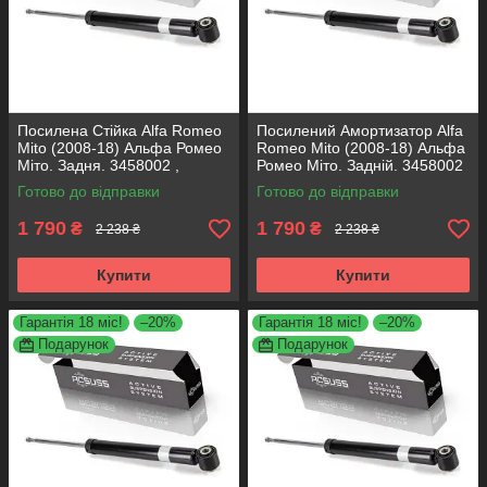
Посилена Стійка Alfa Romeo
Посилений Амортизатор Alfa
Mito (2008-18) Альфа Ромео
Romeo Mito (2008-18) Альфа
Міто. Задня. 3458002 ,
Ромео Міто. Задній. 3458002
317722. KOREA Аксусс!
, 317722. KOREA Аксусс!
Готово до відправки
Готово до відправки
1 790
1 790
₴
₴
2 238 ₴
2 238 ₴
Купити
Купити
Гарантія 18 міс!
–20%
Гарантія 18 міс!
–20%
Подарунок
Подарунок