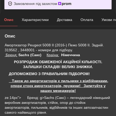
Замовлення під захистом
Опис
Характеристики
Доставка
Оплата
Умови п
Опис
Амортизатор Peugeot 5008 II (2016-) Пежо 5008 II. Задній.
319562 , 3448001 - номери для підбору.
Бренд:
Sachs (Сакс)
Країна:
Німеччина
РОЗПРОДАЖ ОБМЕЖЕНОЇ АКЦІЙНОЇ КІЛЬКОСТІ.
ЗАЛИШКИ СКЛАДІВ!
ВЕЛИКІ ЗНИЖКИ.
ДОПОМОЖЕМО З ПРАВИЛЬНИМ ПІДБОРОМ!
Також до амортизаторів є пильники з відбійниками,
опори стоєк амортизаторів, пружини! Запитуйте у
наших менеджерів!
ze:14px"> Бренд: g>Sachs (Сакс) – легендарний німецький
виробник амортизаторів, стійок, опор до стойок
амортизаторів, пильників, відбійників та інших автозапчастин
самого найвищого рівня.