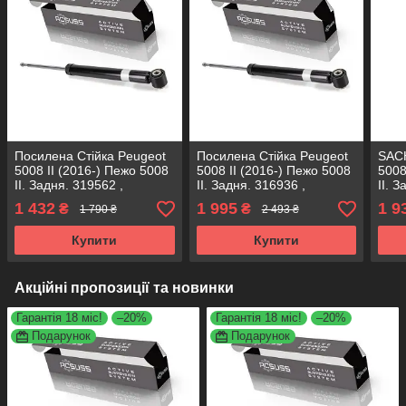
Посилена Стійка Peugeot
Посилена Стійка Peugeot
SACH
5008 II (2016-) Пежо 5008
5008 II (2016-) Пежо 5008
5008
II. Задня. 319562 ,
II. Задня. 316936 ,
II. 
3448001 KOREA Аксусс!
3448001 KOREA Аксусс!
344
1 432
1 995
1 9
₴
₴
1 790 ₴
2 493 ₴
Купити
Купити
Акційні пропозиції та новинки
Гарантія 18 міс!
–20%
Гарантія 18 міс!
–20%
Подарунок
Подарунок