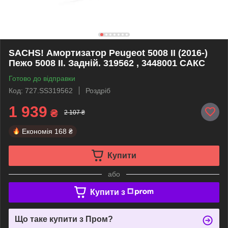
SACHS! Амортизатор Peugeot 5008 II (2016-)
Пежо 5008 II. Задній. 319562 , 3448001 САКС
Готово до відправки
Код: 727.SS319562
Роздріб
1 939
₴
2 107 ₴
Економія
168 ₴
Купити
або
Купити з
Що таке купити з Пром?