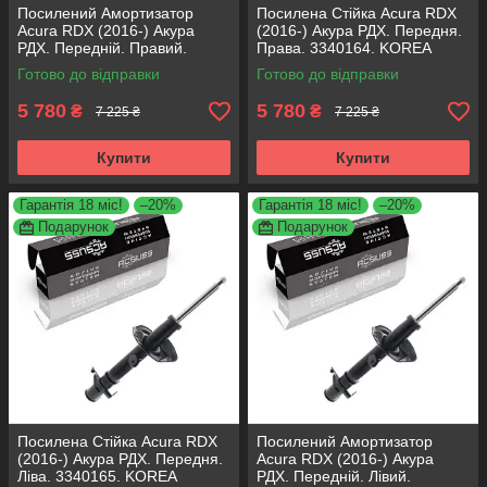
Посилений Амортизатор
Посилена Стійка Acura RDX
Acura RDX (2016-) Акура
(2016-) Акура РДХ. Передня.
РДХ. Передній. Правий.
Права. 3340164. KOREA
3340164. KOREA Аксусс!
Аксусс!
Готово до відправки
Готово до відправки
5 780
5 780
₴
₴
7 225 ₴
7 225 ₴
Купити
Купити
Гарантія 18 міс!
–20%
Гарантія 18 міс!
–20%
Подарунок
Подарунок
Посилена Стійка Acura RDX
Посилений Амортизатор
(2016-) Акура РДХ. Передня.
Acura RDX (2016-) Акура
Ліва. 3340165. KOREA
РДХ. Передній. Лівий.