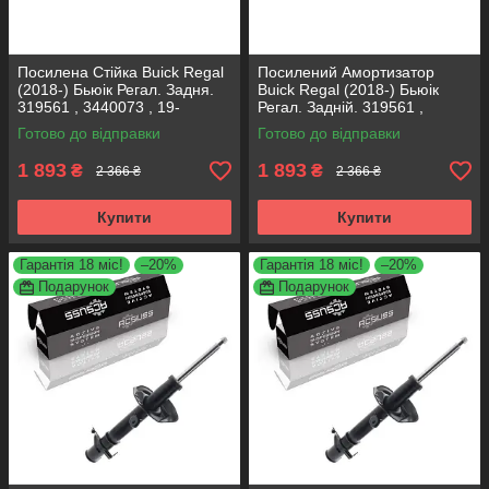
Посилена Стійка Buick Regal
Посилений Амортизатор
(2018-) Бьюік Регал. Задня.
Buick Regal (2018-) Бьюік
319561 , 3440073 , 19-
Регал. Задній. 319561 ,
280615. KOREA Аксусс!
3440073 , 19-280615. KOREA
Готово до відправки
Готово до відправки
Аксусс!
1 893
1 893
₴
₴
2 366 ₴
2 366 ₴
Купити
Купити
Гарантія 18 міс!
–20%
Гарантія 18 міс!
–20%
Подарунок
Подарунок