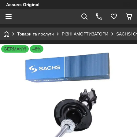
Acsuss Original
Товари та послуги
РІЗНІ АМОРТИЗАТОРИ
SACHS! Ст
GERMANY!
–8%