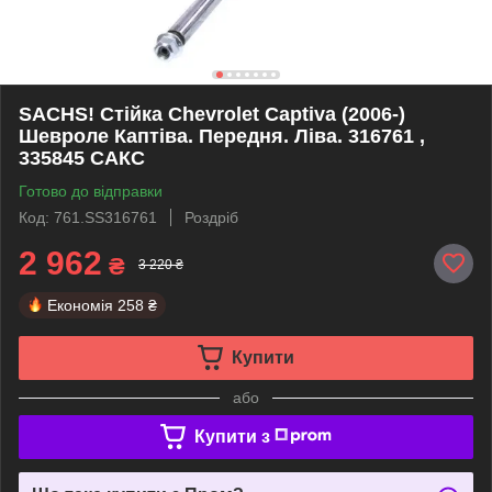
SACHS! Стійка Chevrolet Captiva (2006-)
Шевроле Каптіва. Передня. Ліва. 316761 ,
335845 САКС
Готово до відправки
Код: 761.SS316761
Роздріб
2 962
₴
3 220 ₴
Економія
258 ₴
Купити
або
Купити з