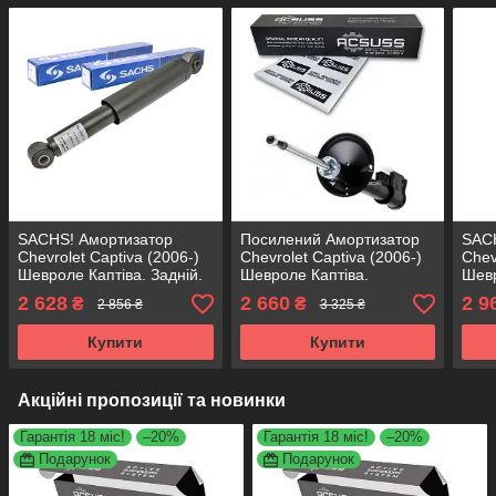
SACHS! Амортизатор
Посилений Амортизатор
SAC
Chevrolet Captiva (2006-)
Chevrolet Captiva (2006-)
Chev
Шевроле Каптіва. Задній.
Шевроле Каптіва.
Шевр
316887 , 345084 САКС
Передній. Лівий. 316761 ,
Пере
2 628
2 660
2 9
₴
₴
2 856 ₴
3 325 ₴
335845 KOREA Аксусс!
335
Купити
Купити
Акційні пропозиції та новинки
Гарантія 18 міс!
–20%
Гарантія 18 міс!
–20%
Подарунок
Подарунок