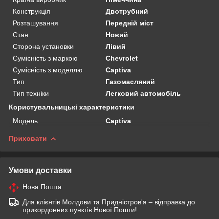
Конструкція
Двотрубний
Розташування
Передній міст
Стан
Новий
Сторона установки
Лівий
Сумісність з маркою
Chevrolet
Сумісність з моделлю
Captiva
Тип
Газомасляний
Тип техніки
Легковий автомобіль
Користувальницькі характеристики
Мoдель
Captiva
Приховати
Умови доставки
Нова Пошта
Для клієнтів Молдови та Придністров'я – відправка до
прикордонних пунктів Нової Пошти!