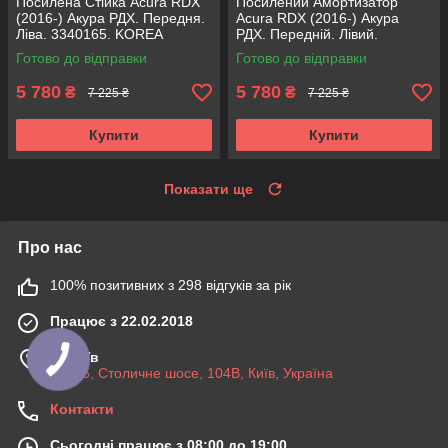
Посилена Стійка Acura RDX
Посилений Амортизатор
(2016-) Акура РДХ. Передня.
Acura RDX (2016-) Акура
Ліва. 3340165. KOREA
РДХ. Передній. Лівий.
Аксусс!
3340165. KOREA Аксусс!
Готово до відправки
Готово до відправки
5 780
5 780
₴
₴
7 225 ₴
7 225 ₴
Купити
Купити
Показати ще
Про нас
100% позитивних з 298 відгуків за рік
Працює з 22.02.2018
м. Київ
03045, Столичне шосе, 104B, Київ, Україна
Контакти
Сьогодні працює з 08:00 до 19:00