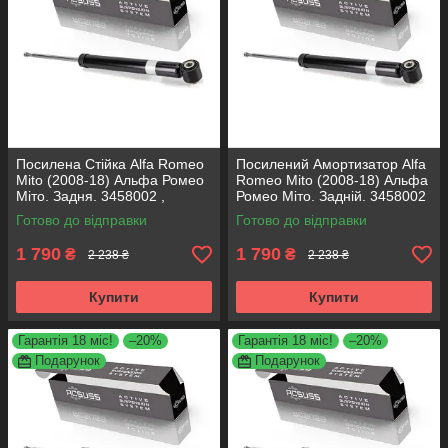
Посилена Стійка Alfa Romeo
Посилений Амортизатор Alfa
Mito (2008-18) Альфа Ромео
Romeo Mito (2008-18) Альфа
Міто. Задня. 3458002 ,
Ромео Міто. Задній. 3458002
317722. KOREA Аксусс!
, 317722. KOREA Аксусс!
Готово до відправки
Готово до відправки
1 790
1 790
₴
₴
2 238 ₴
2 238 ₴
Купити
Купити
Гарантія 18 міс!
–20%
Гарантія 18 міс!
–20%
Подарунок
Подарунок