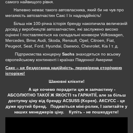
самого найвищого рівня.
Напевно немає такого автовласника, який би не чув про
мегаякість автозапчастин Сакс І їх наднадійність!
Більш ніж 100-річна історія бренду накопичила величезній
досвід у виробництві автозапчастин, які заслужено високо
оцінені І поставляються на складальні конвеєри Volkswagen,
Mercedes, Bmw, Audi, Skoda, Renault, Opel, Citroen, Fiat,
Peugeot, Seat, Ford, Hyundai, Daewoo, Chevrolet, Kia І т. д.
Підприємства концерну
Sachs
знаходяться по всьому
європейському континенті і країнах Південної Америки
Сакс – це бездоганна надійність, перевірена сторічною
історією!
Шановні клієнти!
А ще хочемо порадити цю ж запчастину -
АБСОЛЮТНО ТАКОЇ Ж ЯКОСТІ та ГАРАНТІЇ, але за більш
доступну ціну від бренду ACSUSS (Корея). АКСУСС - це
дуже крутий бренд. Подивіться міні-ролик, І запитайте у
наших менеджерів ціну. Купіть - не пошкодуєте!