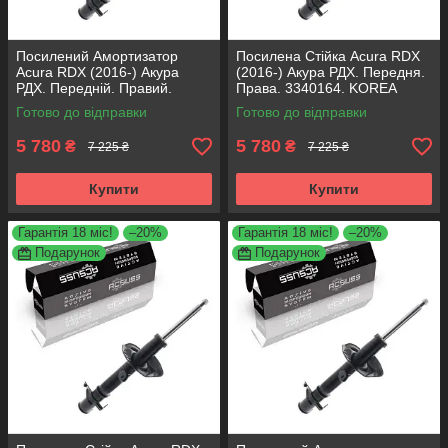
Посилений Амортизатор
Посилена Стійка Acura RDX
Acura RDX (2016-) Акура
(2016-) Акура РДХ. Передня.
РДХ. Передній. Правий.
Права. 3340164. KOREA
3340164. KOREA Аксусс!
Аксусс!
Готово до відправки
Готово до відправки
5 780
5 780
₴
₴
7 225 ₴
7 225 ₴
Купити
Купити
Гарантія 18 міс!
–20%
Гарантія 18 міс!
–20%
Подарунок
Подарунок