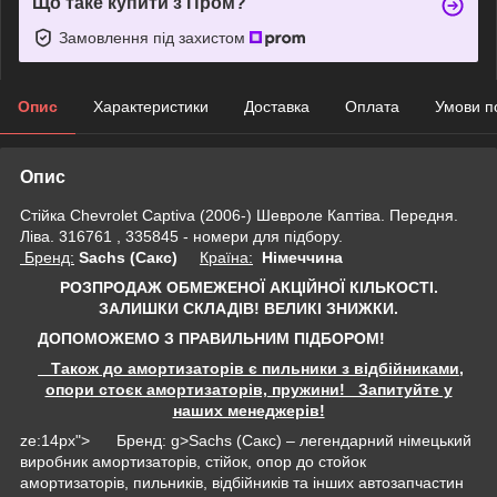
Що таке купити з Пром?
Замовлення під захистом
Опис
Характеристики
Доставка
Оплата
Умови п
Опис
Стійка Chevrolet Captiva (2006-) Шевроле Каптіва. Передня.
Ліва. 316761 , 335845 - номери для підбору.
Бренд:
Sachs (Сакс)
Країна:
Німеччина
РОЗПРОДАЖ ОБМЕЖЕНОЇ АКЦІЙНОЇ КІЛЬКОСТІ.
ЗАЛИШКИ СКЛАДІВ!
ВЕЛИКІ ЗНИЖКИ.
ДОПОМОЖЕМО З ПРАВИЛЬНИМ ПІДБОРОМ!
Також до амортизаторів є пильники з відбійниками,
опори стоєк амортизаторів, пружини! Запитуйте у
наших менеджерів!
ze:14px"> Бренд: g>Sachs (Сакс) – легендарний німецький
виробник амортизаторів, стійок, опор до стойок
амортизаторів, пильників, відбійників та інших автозапчастин