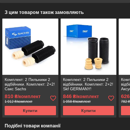
З цим товаром також замовляють
Комплект: 2 Пильники 2
Комплект: 2 Пильники 2
Комп
відбійники. Комплект: 2+2!
відбійники. Комплект: 2+2!
відб
Сакс Sachs
Skf GERMANY!
Аксу
810
846
626
₴/комплект
₴/комплект
1 012 ₴/комплект
1 058 ₴/комплект
782 ₴
Купити
Купити
Подібні товари компанії