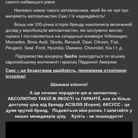
самого найвищого рівня.
Напевно немає такого автовласника, який би не чув про
мегаякість автозапчастин Сакс І їх наднадійність!
Більш ніж 100-річна історія бренду накопичила величезній
досвід у виробництві автозапчастин, які заслужено високо
оцінені І поставляються на складальні конвеєри Volkswagen,
Mercedes, Bmw, Audi, Skoda, Renault, Opel, Citroen, Fiat,
Peugeot, Seat, Ford, Hyundai, Daewoo, Chevrolet, Kia І т. д.
Підприємства концерну
Sachs
знаходяться по всьому
європейському континенті і країнах Південної Америки
Сакс – це бездоганна надійність, перевірена сторічною
історією!
Шановні клієнти!
А ще хочемо порадити цю ж запчастину -
АБСОЛЮТНО ТАКОЇ Ж ЯКОСТІ та ГАРАНТІЇ, але за більш
доступну ціну від бренду ACSUSS (Корея). АКСУСС - це
дуже крутий бренд. Подивіться міні-ролик, І запитайте у
наших менеджерів ціну. Купіть - не пошкодуєте!