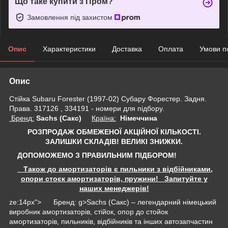
Що таке купити з Пром?
Замовлення під захистом
Опис
Характеристики
Доставка
Оплата
Умови п
Опис
Стійка Subaru Forester (1997-02) Субару Форестер. Задня.
Права. 317126 , 334191 - номери для підбору.
Бренд:
Sachs (Сакс)
Країна:
Німеччина
РОЗПРОДАЖ ОБМЕЖЕНОЇ АКЦІЙНОЇ КІЛЬКОСТІ.
ЗАЛИШКИ СКЛАДІВ!
ВЕЛИКІ ЗНИЖКИ.
ДОПОМОЖЕМО З ПРАВИЛЬНИМ ПІДБОРОМ!
Також до амортизаторів є пильники з відбійниками,
опори стоєк амортизаторів, пружини! Запитуйте у
наших менеджерів!
ze:14px"> Бренд: g>Sachs (Сакс) – легендарний німецький
виробник амортизаторів, стійок, опор до стойок
амортизаторів, пильників, відбійників та інших автозапчастин