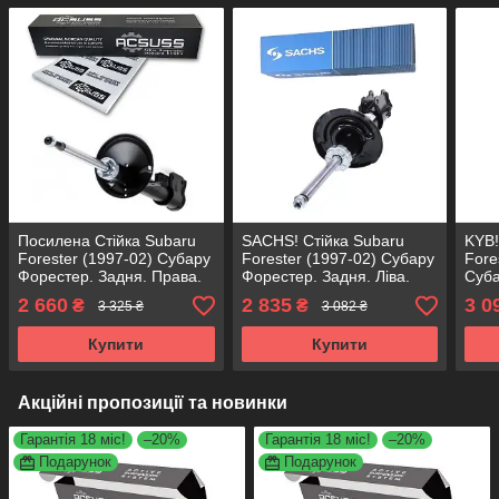
Посилена Стійка Subaru
SACHS! Стійка Subaru
KYB!
Forester (1997-02) Субару
Forester (1997-02) Субару
Fore
Форестер. Задня. Права.
Форестер. Задня. Ліва.
Суба
317126 , 334191 KOREA
317125 , 334192 САКС
Задн
2 660
2 835
3 0
₴
₴
3 325 ₴
3 082 ₴
Аксусс!
2784
Купити
Купити
Акційні пропозиції та новинки
Гарантія 18 міс!
–20%
Гарантія 18 міс!
–20%
Подарунок
Подарунок