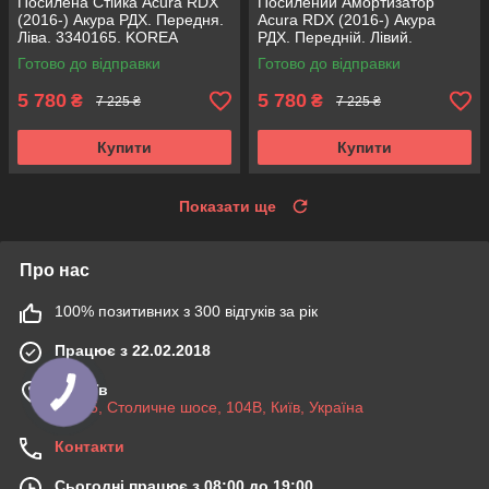
Посилена Стійка Acura RDX
Посилений Амортизатор
(2016-) Акура РДХ. Передня.
Acura RDX (2016-) Акура
Ліва. 3340165. KOREA
РДХ. Передній. Лівий.
Аксусс!
3340165. KOREA Аксусс!
Готово до відправки
Готово до відправки
5 780
5 780
₴
₴
7 225 ₴
7 225 ₴
Купити
Купити
Показати ще
Про нас
100% позитивних з 300 відгуків за рік
Працює з 22.02.2018
м. Київ
03045, Столичне шосе, 104B, Київ, Україна
Контакти
Сьогодні працює з 08:00 до 19:00