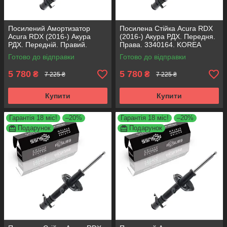
Посилений Амортизатор
Посилена Стійка Acura RDX
Acura RDX (2016-) Акура
(2016-) Акура РДХ. Передня.
РДХ. Передній. Правий.
Права. 3340164. KOREA
3340164. KOREA Аксусс!
Аксусс!
Готово до відправки
Готово до відправки
5 780
5 780
₴
₴
7 225 ₴
7 225 ₴
Купити
Купити
Гарантія 18 міс!
–20%
Гарантія 18 міс!
–20%
Подарунок
Подарунок