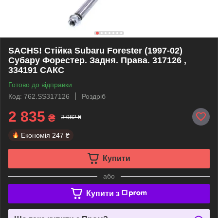
SACHS! Стійка Subaru Forester (1997-02)
Субару Форестер. Задня. Права. 317126 ,
334191 САКС
Готово до відправки
Код: 762.SS317126
Роздріб
2 835
₴
3 082 ₴
Економія
247 ₴
Купити
або
Купити з