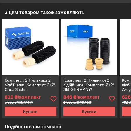
З цим товаром також замовляють
Комплект: 2 Пильники 2
Комплект: 2 Пильники 2
Комп
відбійники. Комплект: 2+2!
відбійники. Комплект: 2+2!
відб
Сакс Sachs
Skf GERMANY!
Аксу
810
846
626
₴/комплект
₴/комплект
1 012 ₴/комплект
1 058 ₴/комплект
782 ₴
Купити
Купити
Подібні товари компанії