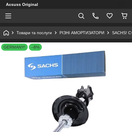
Acsuss Original
Товари та послуги
РІЗНІ АМОРТИЗАТОРИ
SACHS! Ст
GERMANY!
–8%