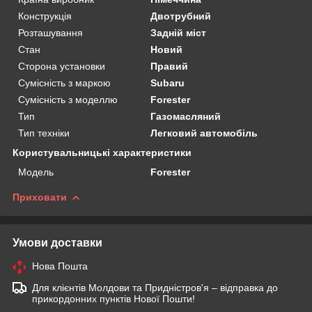
Конструкція
Двотрубний
Розташування
Задній міст
Стан
Новий
Сторона установки
Правий
Сумісність з маркою
Subaru
Сумісність з моделлю
Forester
Тип
Газомасляний
Тип техніки
Легковий автомобіль
Користувальницькі характеристики
Мoдель
Forester
Приховати
Умови доставки
Нова Пошта
Для клієнтів Молдови та Придністров'я – відправка до
прикордонних пунктів Нової Пошти!