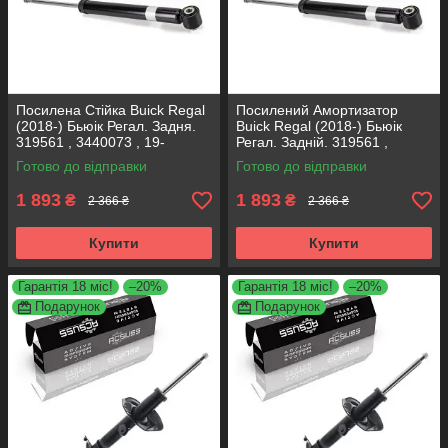
Посилена Стійка Buick Regal
Посилений Амортизатор
(2018-) Бьюік Регал. Задня.
Buick Regal (2018-) Бьюік
319561 , 3440073 , 19-
Регал. Задній. 319561 ,
280615. KOREA Аксусс!
3440073 , 19-280615. KOREA
Готово до відправки
Готово до відправки
Аксусс!
1 893
1 893
₴
₴
2 366 ₴
2 366 ₴
Купити
Купити
Гарантія 18 міс!
–20%
Гарантія 18 міс!
–20%
Подарунок
Подарунок