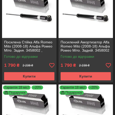
Посилена Стійка Alfa Romeo
Посилений Амортизатор Alfa
Mito (2008-18) Альфа Ромео
Romeo Mito (2008-18) Альфа
Міто. Задня. 3458002 ,
Ромео Міто. Задній. 3458002
317722. KOREA Аксусс!
, 317722. KOREA Аксусс!
Готово до відправки
Готово до відправки
1 790
1 790
₴
₴
2 238 ₴
2 238 ₴
Купити
Купити
Гарантія 18 міс!
–20%
Гарантія 18 міс!
–20%
Подарунок
Подарунок