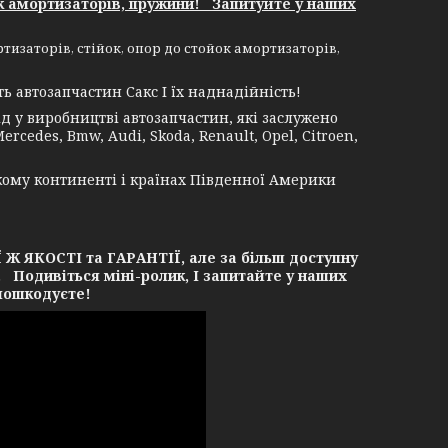
к амортизаторів, пружини! Запитуйте у наших
изаторів, стійок, опор до стойок амортизаторів,
 автозапчастин Сакс І їх наднадійність!
 у виробництві автозапчастин, які заслужено
rcedes, Bmw, Audi, Skoda, Renault, Opel, Citroen,
кому континенті і країнах Південної Америки
ЯКОСТІ та ГАРАНТІЇ, але за більш доступну
. Подивіться міні-ролик, І запитайте у наших
 пошкодуєте!