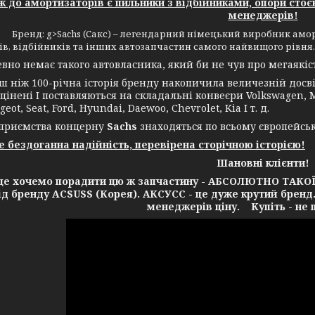
до амортизаторів є пильники з відбійниками, опори стоє
менеджерів!
> Бренд: g>Sachs (Сакс) – легендарний німецький виробник аморт
в, відбійників та інших автозапчастин самого найвищого рівня.
 немає такого автовласника, який би не чув про мегаякість
іж 100-річна історія бренду накопичила величезній досвід
цінені І поставляються на складальні конвеєри Volkswagen, Me
geot, Seat, Ford, Hyundai, Daewoo, Chevrolet, Kia І т. д.
ємства концерну
Sachs
знаходяться по всьому європейсь
це бездоганна надійність, перевірена сторічною історією!
Шановні клієнти!
очемо порадити цю ж запчастину - АБСОЛЮТНО ТАКОЇ Ж 
від бренду ACSUSS (Корея). АКСУСС - це дуже крутий бренд
менеджерів ціну. Купіть - не