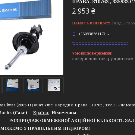
ПРАВА. 310762 , 335933 
2 953 ₴
Немає в наявності
Код:
770.S
+380938261171
повернення товару протягом 
at Ulysse (2002-11) Фіат Уліс. Передня. Права. 310762 , 335933 - ном
Sachs (Сакс)
Країна:
Німеччина
РОЗПРОДАЖ ОБМЕЖЕНОЇ АКЦІЙНОЇ КІЛЬКОСТІ. ЗА
ОЖЕМО З ПРАВИЛЬНИМ ПІДБОРОМ!