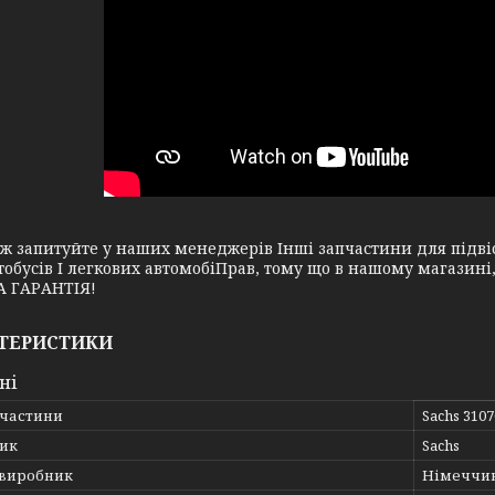
апитуйте у наших менеджерів Інші запчастини для підвіск
тобусів І легкових автомобіПрав, тому що в нашому магазин
 ГАРАНТІЯ!
ТЕРИСТИКИ
ні
пчастини
Sachs 310
ик
Sachs
 виробник
Німеччи