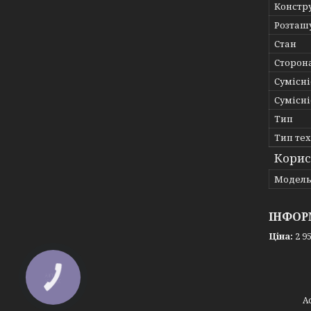
Констр
Розташ
Стан
Сторон
Сумісні
Сумісні
Тип
Тип те
Корис
Мoдел
ІНФОР
Ціна:
2 95
КНОПКА
ЗВ'ЯЗКУ