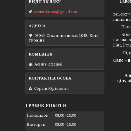
Також 
acsusskorea@gmail.com
ze:14px"
пильникі
Напевно
Більш н
03045, Столичне шосе, 104B, Київ,
високо о
Україна
Fiat, Peu
Підпри
Сакс – 
Acsuss Original
А ще х
ціну 
Сергій Юрійович
ГРАФІК РОБОТИ
Понеділок
08:00
19:00
Вівторок
08:00
19:00