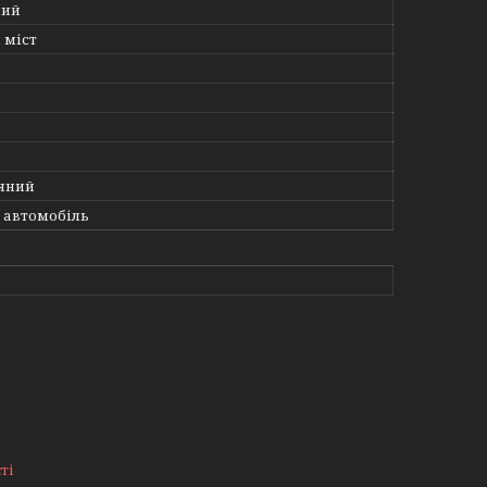
ний
 міст
яний
 автомобіль
ті