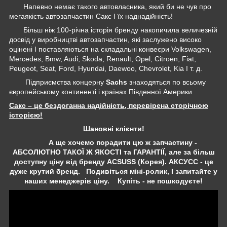
Напевно немає такого автовласника, який би не чув про
мегаякість автозапчастин Сакс І їх наднадійність!
Більш ніж 100-річна історія бренду накопичила величезній
досвід у виробництві автозапчастин, які заслужено високо
оцінені І поставляються на складальні конвеєри Volkswagen,
Mercedes, Bmw, Audi, Skoda, Renault, Opel, Citroen, Fiat,
Peugeot, Seat, Ford, Hyundai, Daewoo, Chevrolet, Kia І т. д.
Підприємства концерну
Sachs
знаходяться по всьому
європейському континенті і країнах Південної Америки
Сакс – це бездоганна надійність, перевірена сторічною
історією!
Шановні клієнти!
А ще хочемо порадити цю ж запчастину -
АБСОЛЮТНО ТАКОЇ Ж ЯКОСТІ та ГАРАНТІЇ, але за більш
доступну ціну від бренду ACSUSS (Корея). АКСУСС - це
дуже крутий бренд. Подивіться міні-ролик, І запитайте у
наших менеджерів ціну. Купіть - не пошкодуєте!