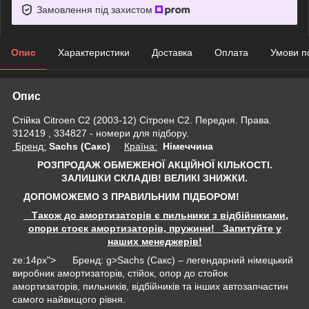
Замовлення під захистом
Опис
Характеристики
Доставка
Оплата
Умови п
Опис
Стійка Сitroen C2 (2003-12) Сітроен С2. Передня. Права.
312419 , 334827 - номери для підбору.
Бренд:
Sachs (Сакс)
Країна:
Німеччина
РОЗПРОДАЖ ОБМЕЖЕНОЇ АКЦІЙНОЇ КІЛЬКОСТІ.
ЗАЛИШКИ СКЛАДІВ!
ВЕЛИКІ ЗНИЖКИ.
ДОПОМОЖЕМО З ПРАВИЛЬНИМ ПІДБОРОМ!
Також до амортизаторів є пильники з відбійниками,
опори стоєк амортизаторів, пружини! Запитуйте у
наших менеджерів!
ze:14px"> Бренд: g>Sachs (Сакс) – легендарний німецький
виробник амортизаторів, стійок, опор до стойок
амортизаторів, пильників, відбійників та інших автозапчастин
самого найвищого рівня.