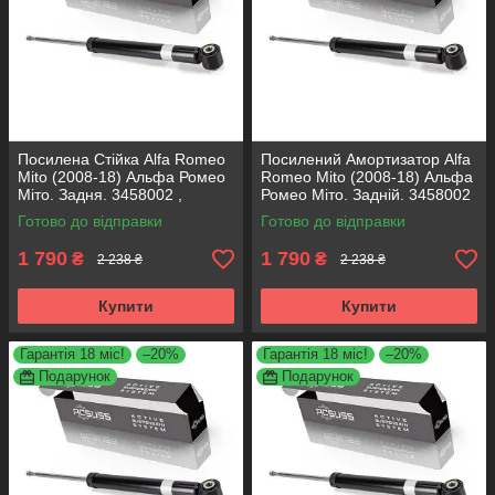
Посилена Стійка Alfa Romeo
Посилений Амортизатор Alfa
Mito (2008-18) Альфа Ромео
Romeo Mito (2008-18) Альфа
Міто. Задня. 3458002 ,
Ромео Міто. Задній. 3458002
317722. KOREA Аксусс!
, 317722. KOREA Аксусс!
Готово до відправки
Готово до відправки
1 790
1 790
₴
₴
2 238 ₴
2 238 ₴
Купити
Купити
Гарантія 18 міс!
–20%
Гарантія 18 міс!
–20%
Подарунок
Подарунок