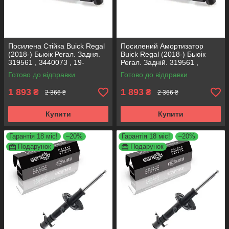
Посилена Стійка Buick Regal
Посилений Амортизатор
(2018-) Бьюік Регал. Задня.
Buick Regal (2018-) Бьюік
319561 , 3440073 , 19-
Регал. Задній. 319561 ,
280615. KOREA Аксусс!
3440073 , 19-280615. KOREA
Готово до відправки
Готово до відправки
Аксусс!
1 893
1 893
₴
₴
2 366 ₴
2 366 ₴
Купити
Купити
Гарантія 18 міс!
–20%
Гарантія 18 міс!
–20%
Подарунок
Подарунок