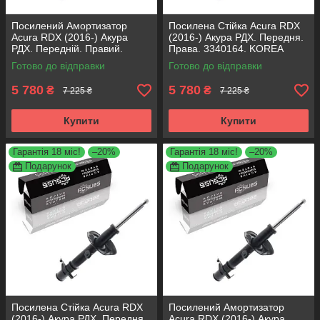
Посилений Амортизатор
Посилена Стійка Acura RDX
Acura RDX (2016-) Акура
(2016-) Акура РДХ. Передня.
РДХ. Передній. Правий.
Права. 3340164. KOREA
3340164. KOREA Аксусс!
Аксусс!
Готово до відправки
Готово до відправки
5 780
5 780
₴
₴
7 225 ₴
7 225 ₴
Купити
Купити
Гарантія 18 міс!
–20%
Гарантія 18 міс!
–20%
Подарунок
Подарунок
Посилена Стійка Acura RDX
Посилений Амортизатор
(2016-) Акура РДХ. Передня.
Acura RDX (2016-) Акура