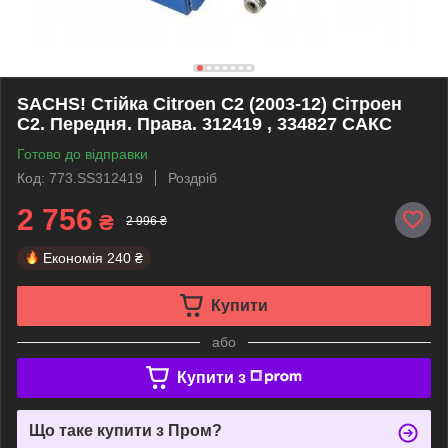
SACHS! Стійка Сitroen C2 (2003-12) Сітроен
С2. Передня. Права. 312419 , 334827 САКС
Готово до відправки
Код: 773.SS312419
Роздріб
2 756
₴
2 996 ₴
Економія
240 ₴
Купити
або
Купити з
Що таке купити з Пром?