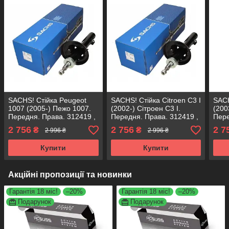
SACHS! Стійка Peugeot
SACHS! Стійка Сitroen C3 I
SACH
1007 (2005-) Пежо 1007.
(2002-) Сітроен С3 I.
(200
Передня. Права. 312419 ,
Передня. Права. 312419 ,
Пере
334827 САКС
334827 САКС
334
2 756
2 756
2 7
₴
₴
2 996 ₴
2 996 ₴
Купити
Купити
Акційні пропозиції та новинки
Гарантія 18 міс!
–20%
Гарантія 18 міс!
–20%
Подарунок
Подарунок