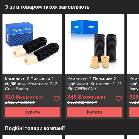
З цим товаром також замовляють
Комплект: 2 Пильники 2
Комплект: 2 Пильники 2
Комп
відбійники. Комплект: 2+2!
відбійники. Комплект: 2+2!
відб
Сакс Sachs
Skf GERMANY!
Аксу
810
846
626
₴/комплект
₴/комплект
1 012 ₴/комплект
1 058 ₴/комплект
782 ₴
Купити
Купити
Подібні товари компанії