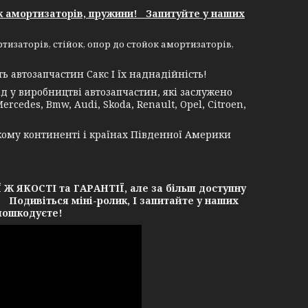
к амортизаторів, пружини! Запитуйте у наших
изаторів, стійок, опор до стойок амортизаторів,
 автозапчастин Сакс І їх наднадійність!
 у виробництві автозапчастин, які заслужено
rcedes, Bmw, Audi, Skoda, Renault, Opel, Citroen,
кому континенті і країнах Південної Америки
ЯКОСТІ та ГАРАНТІЇ, але за більш доступну
. Подивіться міні-ролик, І запитайте у наших
 пошкодуєте!