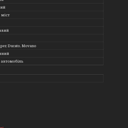
ний
 міст
авий
mper, Ducato, Movano
яний
 автомобіль