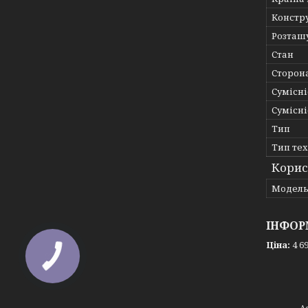
Констр
Розташ
Стан
Сторон
Сумісні
Сумісні
Тип
Тип те
Корис
Мoдел
ІНФОР
Ціна:
4 69