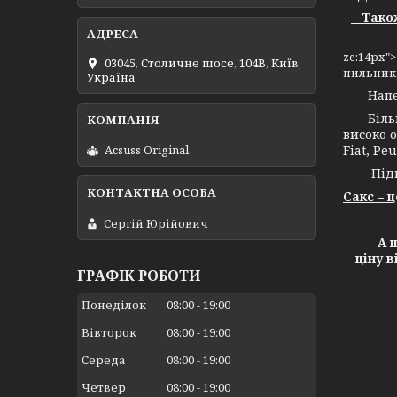
Також 
ze:14px"
03045, Столичне шосе, 104B, Київ,
пильникі
Україна
Напевно
Більш н
високо о
Fiat, Peu
Acsuss Original
Підпри
Сакс – 
Сергій Юрійович
А ще х
ціну 
ГРАФІК РОБОТИ
Понеділок
08:00
19:00
Вівторок
08:00
19:00
Середа
08:00
19:00
Четвер
08:00
19:00