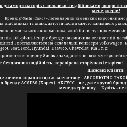
до амортизаторів є пильники з відбійниками, опори стоє
менеджерів!
> Бренд: g>Sachs (Сакс) – легендарний німецький виробник аморт
в, відбійників та інших автозапчастин самого найвищого рівня.
 немає такого автовласника, який би не чув про мегаякість
іж 100-річна історія бренду накопичила величезній досвід
цінені І поставляються на складальні конвеєри Volkswagen, Me
geot, Seat, Ford, Hyundai, Daewoo, Chevrolet, Kia І т. д.
ємства концерну
Sachs
знаходяться по всьому європейсь
це бездоганна надійність, перевірена сторічною історією!
Шановні клієнти!
очемо порадити цю ж запчастину - АБСОЛЮТНО ТАКОЇ Ж 
від бренду ACSUSS (Корея). АКСУСС - це дуже крутий бренд
менеджерів ціну. Купіть - не