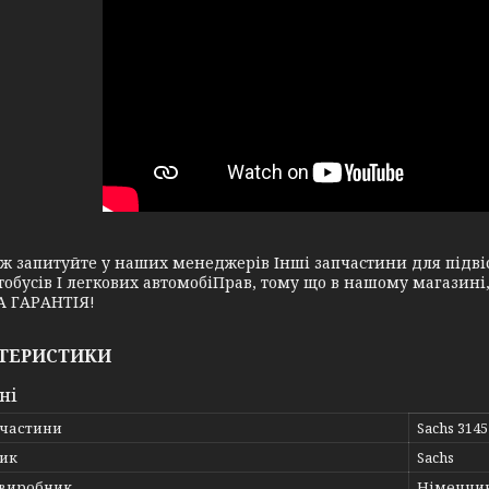
апитуйте у наших менеджерів Інші запчастини для підвіск
тобусів І легкових автомобіПрав, тому що в нашому магазин
 ГАРАНТІЯ!
ТЕРИСТИКИ
ні
пчастини
Sachs 314
ик
Sachs
 виробник
Німеччи