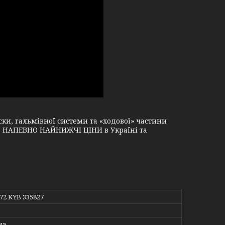
и, гальмівної системи та «ходової» частини
і, НАПЕВНО НАЙНИЖЧІ ЦІНИ в Україні та
572 KYB 335827
на