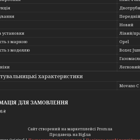
укція
Двотруб
ування
Передній
Новий
а установки
Лівий/пр
сть з маркою
Opel
сть з моделлю
Boxer, Ju
Газомасл
хніки
Легковий
тувальницькі характеристики
ь
Movano C
МАЦІЯ ДЛЯ ЗАМОВЛЕННЯ
8 ₴
Сайт створений на маркетплейсі
Prom.ua
Продавець на Bigl.ua