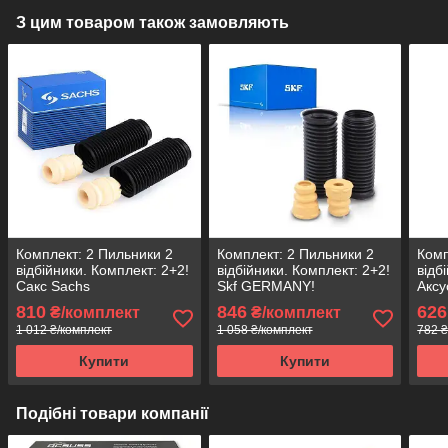
З цим товаром також замовляють
Комплект: 2 Пильники 2
Комплект: 2 Пильники 2
Комп
відбійники. Комплект: 2+2!
відбійники. Комплект: 2+2!
відб
Сакс Sachs
Skf GERMANY!
Аксу
810
846
626
₴/комплект
₴/комплект
1 012 ₴/комплект
1 058 ₴/комплект
782 ₴
Купити
Купити
Подібні товари компанії