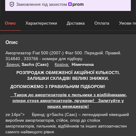
Замовлення під захистом
Опис
Характеристики
Доставка
Оплата
Умови п
Опис
Амортизатор Fiat 500 (2007-) Фіат 500. Передній. Правий.
314840 , 333766 - номери для підбору.
Бренд:
Sachs (Сакс)
Країна:
Німеччина
РОЗПРОДАЖ ОБМЕЖЕНОЇ АКЦІЙНОЇ КІЛЬКОСТІ.
ЗАЛИШКИ СКЛАДІВ!
ВЕЛИКІ ЗНИЖКИ.
ДОПОМОЖЕМО З ПРАВИЛЬНИМ ПІДБОРОМ!
Також до амортизаторів є пильники з відбійниками,
опори стоєк амортизаторів, пружини! Запитуйте у
наших менеджерів!
ze:14px"> Бренд: g>Sachs (Сакс) – легендарний німецький
виробник амортизаторів, стійок, опор до стойок
амортизаторів, пильників, відбійників та інших автозапчастин
самого найвищого рівня.