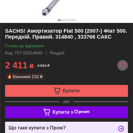
SACHS! Амортизатор Fiat 500 (2007-) Фіат 500.
Передній. Правий. 314840 , 333766 САКС
Готово до відправки
Код: 757.SS314840
Роздріб
2 411
₴
2 621 ₴
Економія
210 ₴
Купити
або
Купити з
Що таке купити з Пром?