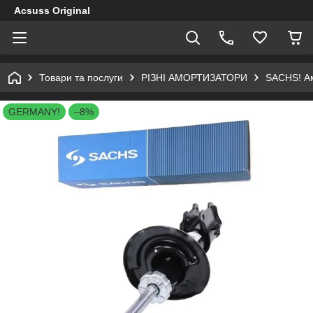
Acsuss Original
Товари та послуги
РІЗНІ АМОРТИЗАТОРИ
SACHS! Ам
GERMANY!
–8%