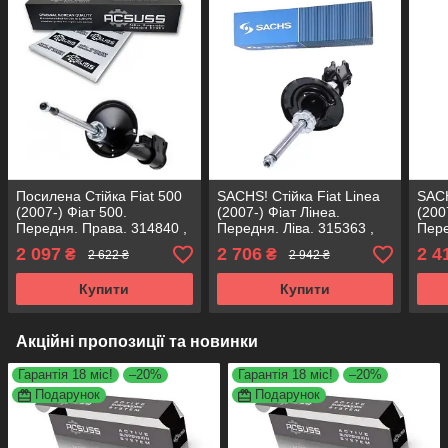
Посилена Стійка Fiat 500
SACHS! Стійка Fiat Linea
SACH
(2007-) Фіат 500.
(2007-) Фіат Лінеа.
(200
Передня. Права. 314840 ,
Передня. Ліва. 315363 ,
Пере
333766 KOREA Аксусс!
3348004 САКС
333
2 097
2 706
2 4
₴
₴
2 622 ₴
2 942 ₴
Купити
Купити
Акційні пропозиції та новинки
Гарантія 18 міс!
–20%
Гарантія 18 міс!
–20%
Подарунок
Подарунок