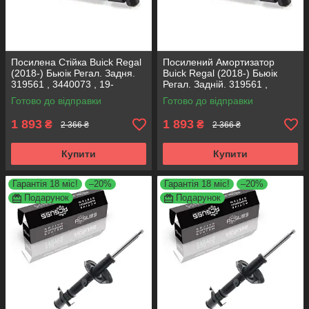
Посилена Стійка Buick Regal
Посилений Амортизатор
(2018-) Бьюік Регал. Задня.
Buick Regal (2018-) Бьюік
319561 , 3440073 , 19-
Регал. Задній. 319561 ,
280615. KOREA Аксусс!
3440073 , 19-280615. KOREA
Готово до відправки
Готово до відправки
Аксусс!
1 893
1 893
₴
₴
2 366 ₴
2 366 ₴
Купити
Купити
Гарантія 18 міс!
–20%
Гарантія 18 міс!
–20%
Подарунок
Подарунок