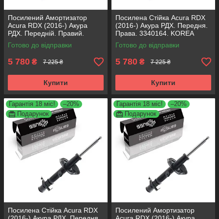
Посилений Амортизатор
Посилена Стійка Acura RDX
Acura RDX (2016-) Акура
(2016-) Акура РДХ. Передня.
РДХ. Передній. Правий.
Права. 3340164. KOREA
3340164. KOREA Аксусс!
Аксусс!
Готово до відправки
Готово до відправки
5 780
5 780
₴
₴
7 225 ₴
7 225 ₴
Купити
Купити
Гарантія 18 міс!
–20%
Гарантія 18 міс!
–20%
Подарунок
Подарунок
Посилена Стійка Acura RDX
Посилений Амортизатор
(2016-) Акура РДХ. Передня.
Acura RDX (2016-) Акура