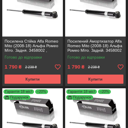
Посилена Стійка Alfa Romeo
Посилений Амортизатор Alfa
Mito (2008-18) Альфа Ромео
Romeo Mito (2008-18) Альфа
Міто. Задня. 3458002 ,
Ромео Міто. Задній. 3458002
317722. KOREA Аксусс!
, 317722. KOREA Аксусс!
Готово до відправки
Готово до відправки
1 790
1 790
₴
₴
2 238 ₴
2 238 ₴
Купити
Купити
Гарантія 18 міс!
–20%
Гарантія 18 міс!
–20%
Подарунок
Подарунок