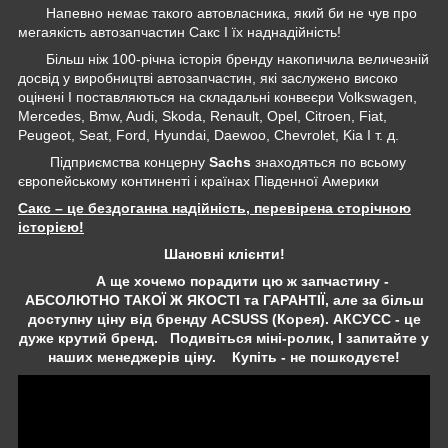
Напевно немає такого автовласника, який би не чув про
мегаякість автозапчастин Сакс І їх наднадійність!
Більш ніж 100-річна історія бренду накопичила величезній
досвід у виробництві автозапчастин, які заслужено високо
оцінені І поставляються на складальні конвеєри Volkswagen,
Mercedes, Bmw, Audi, Skoda, Renault, Opel, Citroen, Fiat,
Peugeot, Seat, Ford, Hyundai, Daewoo, Chevrolet, Kia І т. д.
Підприємства концерну
Sachs
знаходяться по всьому
європейському континенті і країнах Південної Америки
Сакс – це бездоганна надійність, перевірена сторічною
історією!
Шановні клієнти!
А ще хочемо порадити цю ж запчастину -
АБСОЛЮТНО ТАКОЇ Ж ЯКОСТІ та ГАРАНТІЇ, але за більш
доступну ціну від бренду ACSUSS (Корея). АКСУСС - це
дуже крутий бренд. Подивіться міні-ролик, І запитайте у
наших менеджерів ціну. Купіть - не пошкодуєте!