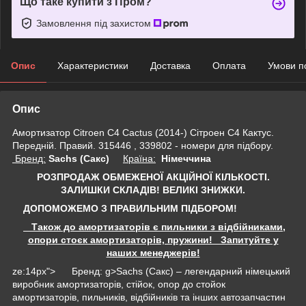
Що таке купити з Пром?
Замовлення під захистом
Опис
Характеристики
Доставка
Оплата
Умови п
Опис
Амортизатор Сitroen C4 Cactus (2014-) Сітроен С4 Кактус.
Передній. Правий. 315446 , 339802 - номери для підбору.
Бренд:
Sachs (Сакс)
Країна:
Німеччина
РОЗПРОДАЖ ОБМЕЖЕНОЇ АКЦІЙНОЇ КІЛЬКОСТІ.
ЗАЛИШКИ СКЛАДІВ!
ВЕЛИКІ ЗНИЖКИ.
ДОПОМОЖЕМО З ПРАВИЛЬНИМ ПІДБОРОМ!
Також до амортизаторів є пильники з відбійниками,
опори стоєк амортизаторів, пружини! Запитуйте у
наших менеджерів!
ze:14px"> Бренд: g>Sachs (Сакс) – легендарний німецький
виробник амортизаторів, стійок, опор до стойок
амортизаторів, пильників, відбійників та інших автозапчастин