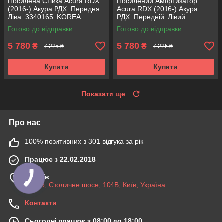
Посилена Стійка Acura RDX
Посилений Амортизатор
(2016-) Акура РДХ. Передня.
Acura RDX (2016-) Акура
Ліва. 3340165. KOREA
РДХ. Передній. Лівий.
Аксусс!
3340165. KOREA Аксусс!
Готово до відправки
Готово до відправки
5 780
5 780
₴
₴
7 225 ₴
7 225 ₴
Купити
Купити
Показати ще
Про нас
100% позитивних з 301 відгука за рік
Працює з 22.02.2018
м. Київ
03045, Столичне шосе, 104B, Київ, Україна
Контакти
Сьогодні працює з 08:00 до 18:00