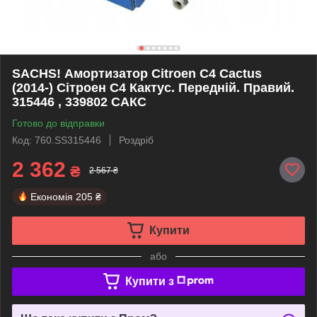
SACHS! Амортизатор Сitroen C4 Cactus
(2014-) Сітроен С4 Кактус. Передній. Правий.
315446 , 339802 САКС
Готово до відправки
Код: 760.SS315446
Роздріб
2 362
₴
2 567 ₴
Економія
205 ₴
Купити
або
Купити з