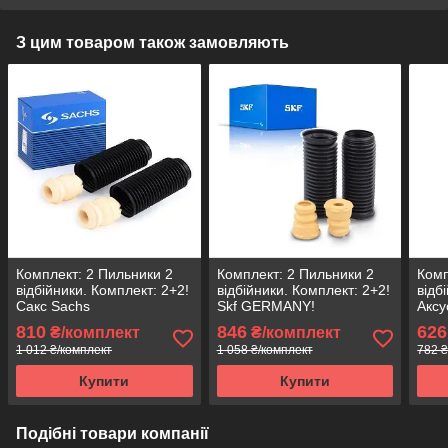
З цим товаром також замовляють
Комплект: 2 Пильники 2
Комплект: 2 Пильники 2
Комп
відбійники. Комплект: 2+2!
відбійники. Комплект: 2+2!
відб
Сакс Sachs
Skf GERMANY!
Аксу
810
846
626
₴/комплект
₴/комплект
1 012 ₴/комплект
1 058 ₴/комплект
782 ₴
Купити
Купити
Подібні товари компанії