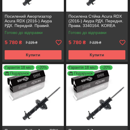
Посилений Амортизатор
Посилена Стійка Acura RDX
Acura RDX (2016-) Акура
(2016-) Акура РДХ. Передня.
РДХ. Передній. Правий.
Права. 3340164. KOREA
3340164. KOREA Аксусс!
Аксусс!
Готово до відправки
Готово до відправки
5 780
5 780
₴
₴
7 225 ₴
7 225 ₴
Купити
Купити
Гарантія 18 міс!
–20%
Гарантія 18 міс!
–20%
Подарунок
Подарунок