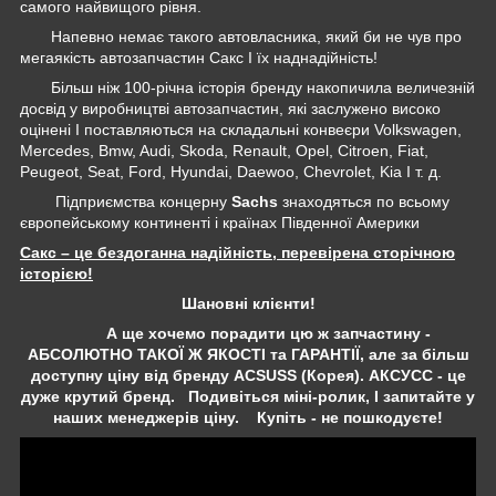
самого найвищого рівня.
Напевно немає такого автовласника, який би не чув про
мегаякість автозапчастин Сакс І їх наднадійність!
Більш ніж 100-річна історія бренду накопичила величезній
досвід у виробництві автозапчастин, які заслужено високо
оцінені І поставляються на складальні конвеєри Volkswagen,
Mercedes, Bmw, Audi, Skoda, Renault, Opel, Citroen, Fiat,
Peugeot, Seat, Ford, Hyundai, Daewoo, Chevrolet, Kia І т. д.
Підприємства концерну
Sachs
знаходяться по всьому
європейському континенті і країнах Південної Америки
Сакс – це бездоганна надійність, перевірена сторічною
історією!
Шановні клієнти!
А ще хочемо порадити цю ж запчастину -
АБСОЛЮТНО ТАКОЇ Ж ЯКОСТІ та ГАРАНТІЇ, але за більш
доступну ціну від бренду ACSUSS (Корея). АКСУСС - це
дуже крутий бренд. Подивіться міні-ролик, І запитайте у
наших менеджерів ціну. Купіть - не пошкодуєте!