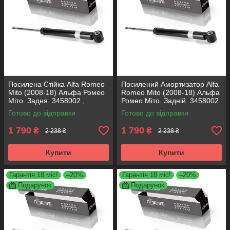
Посилена Стійка Alfa Romeo
Посилений Амортизатор Alfa
Mito (2008-18) Альфа Ромео
Romeo Mito (2008-18) Альфа
Міто. Задня. 3458002 ,
Ромео Міто. Задній. 3458002
317722. KOREA Аксусс!
, 317722. KOREA Аксусс!
Готово до відправки
Готово до відправки
1 790
1 790
₴
₴
2 238 ₴
2 238 ₴
Купити
Купити
Гарантія 18 міс!
–20%
Гарантія 18 міс!
–20%
Подарунок
Подарунок