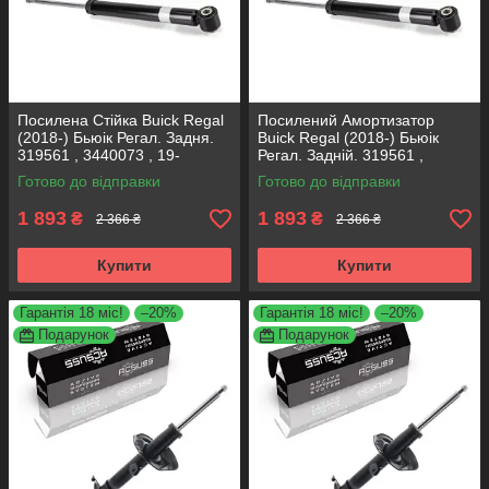
Посилена Стійка Buick Regal
Посилений Амортизатор
(2018-) Бьюік Регал. Задня.
Buick Regal (2018-) Бьюік
319561 , 3440073 , 19-
Регал. Задній. 319561 ,
280615. KOREA Аксусс!
3440073 , 19-280615. KOREA
Готово до відправки
Готово до відправки
Аксусс!
1 893
1 893
₴
₴
2 366 ₴
2 366 ₴
Купити
Купити
Гарантія 18 міс!
–20%
Гарантія 18 міс!
–20%
Подарунок
Подарунок