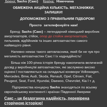
Бренд:
Sachs (Сакс)
Країна:
Німеччина
ОБМЕЖЕНА АКЦІЙНА КІЛЬКІСТЬ. МЕГАЗНИЖКИ.
ЗАЛИШКИ!
ДОПОМОЖЕМО З ПРАВИЛЬНИМ ПІДБОРОМ!
Просто зателефонуйте нам!
Бренд:
Sachs (Сакс)
– легендарний німецький виробник
амортизаторів, стійок,
опор до стойок амортизаторів
,
пильників, відбійників та інших автозапчастин самого
найвищого рівня.
Напевно немає такого автовласника, який би не чув про
мегаякість автозапчастин Сакс І їх наднадійність!
Більш ніж 100-річна історія бренду накопичила величезній
досвід у виробництві автозапчастин, які заслужено високо
оцінені І поставляються на складальні конвеєри Volkswagen,
Mercedes, Bmw, Audi, Skoda, Renault, Opel, Citroen, Fiat,
Peugeot, Seat, Ford, Hyundai, Daewoo, Chevrolet, Kia І т. д.
Підприємства концерну
Sachs
знаходяться по всьому
європейському континенті і країнах Південної Америки
Сакс – це бездоганна надійність, перевірена
сторічною історією!