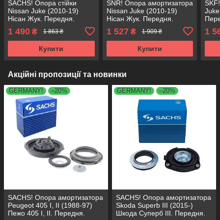
SACHS! Опора стійки
SNR! Опора амортизатора
SKF!
Nissan Juke (2010-19)
Nissan Juke (2010-19)
Juke
Нісан Жук. Передня.
Нісан Жук. Передня.
Пере
Права. SM1545 , 802524 ,
Права. SM1545 , 802524 ,
8025
1 490
1 527
1 5
₴
₴
1 863 ₴
1 909 ₴
KB655.45 , VKDA35638
KB655.45 , VKDA35638
VKD
Купити
Купити
Акційні пропозиції та новинки
GERMANY!
–20%
GERMANY!
–20%
SACHS! Опора амортизатора
SACHS! Опора амортизатора
Peugeot 405 I, II (1988-97)
Skoda Superb III (2015-)
Пежо 405 I, II. Передня.
Шкода Суперб III. Передня.