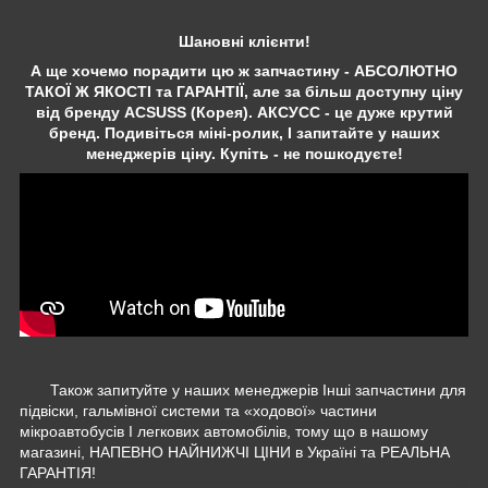
Шановні клієнти!
А ще хочемо порадити цю ж запчастину - АБСОЛЮТНО
ТАКОЇ Ж ЯКОСТІ та ГАРАНТІЇ, але за більш доступну ціну
від бренду ACSUSS (Корея). АКСУСС - це дуже крутий
бренд. Подивіться міні-ролик, І запитайте у наших
менеджерів ціну. Купіть - не пошкодуєте!
Також запитуйте у наших менеджерів Інші запчастини для
підвіски, гальмівної системи та «ходової» частини
мікроавтобусів І легкових автомобілів, тому що в нашому
магазині, НАПЕВНО НАЙНИЖЧІ ЦІНИ в Україні та РЕАЛЬНА
ГАРАНТІЯ!