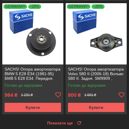
GERMANY!
–20%
GERMANY!
–20%
SACHS! Опора амортизатора
SACHS! Опора амортизатора
BMW 5 E28 E34 (1981-95)
Volvo S80 II (2006-18) Вольво
БМВ 5 Е28 Е34. Передня.
S80 II. Задня. SM9909 ,
SM1000 , 803151 , KB650.00 ,
802416 , KB952.10 ,
Готово до відправки
Готово до відправки
VKDC35801
VKDA40436
984
800
₴
₴
1 231 ₴
1 001 ₴
Купити
Купити
Показати ще