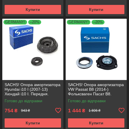
Купити
Купити
GERMANY!
–20%
GERMANY!
–20%
SACHS! Опора амортизатора
SACHS! Опора амортизатора
Hyundai i10 I (2007-13)
VW Passat B8 (2014-)
Хюндай i10 I. Передня.
Фольксваген Пасат B8.
SM5818 , 801063 , KB689.27 ,
Передня. 803024 , KB657.27 ,
Готово до відправки
Готово до відправки
VKDA88511
VKDA35167
754
1 444
₴
₴
943 ₴
1 806 ₴
Купити
Купити