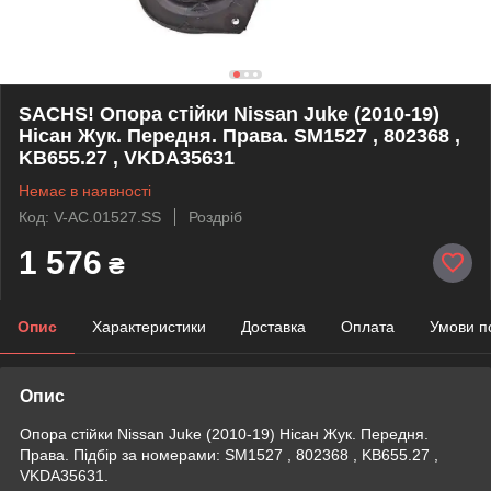
SACHS! Опора стійки Nissan Juke (2010-19)
Нісан Жук. Передня. Права. SM1527 , 802368 ,
KB655.27 , VKDA35631
Немає в наявності
Код: V-AC.01527.SS
Роздріб
1 576
₴
Опис
Характеристики
Доставка
Оплата
Умови п
Опис
Опора стійки Nissan Juke (2010-19) Нісан Жук. Передня.
Права. Підбір за номерами: SM1527 , 802368 , KB655.27 ,
VKDA35631.