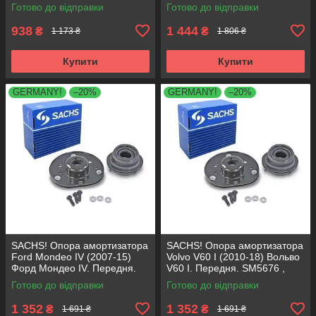
SM1553 , 803023 , KB659.36 ,
803024 , KB657.27 ,
Готово до відправки
Готово до відправки
VKDA35336
VKDA35167
938
1 444
₴
₴
1 173 ₴
1 806 ₴
Купити
Купити
GERMANY!
–20%
GERMANY!
–20%
SACHS! Опора амортизатора
SACHS! Опора амортизатора
Ford Mondeo IV (2007-15)
Volvo V60 I (2010-18) Вольво
Форд Мондео IV. Передня.
V60 I. Передня. SM5676 ,
SM5676 , 803053 , KB652.30
803053 , KB652.30
Готово до відправки
Готово до відправки
1 352
1 352
₴
₴
1 691 ₴
1 691 ₴