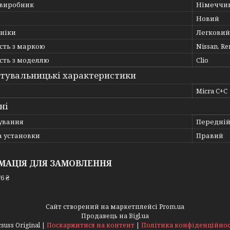
 виробник
Німеччи
Новий
хніки
Легковий
сть з маркою
Nissan, Re
сть з моделлю
Clio
тувальницькі характеристики
ь
Micra C+C
ні
ування
Передній
а установки
Правий
МАЦІЯ ДЛЯ ЗАМОВЛЕННЯ
6 ₴
Сайт створений на маркетплейсі
Prom.ua
Продавець на Bigl.ua
Acsuss Original |
Поскаржитися на контент
|
Політика конфіденційнос