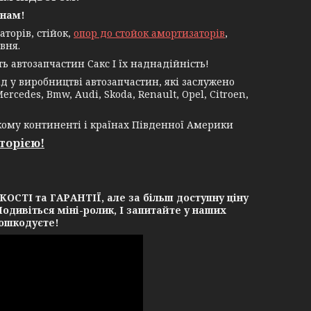
 нам!
торів, стійок,
опор до стойок амортизаторів
,
вня.
 автозапчастин Сакс І їх наднадійність!
 у виробництві автозапчастин, які заслужено
rcedes, Bmw, Audi, Skoda, Renault, Opel, Citroen,
кому континенті і країнах Південної Америки
сторією!
СТІ та ГАРАНТІЇ, але за більш доступну ціну
одивіться міні-ролик, І запитайте у наших
пошкодуєте!