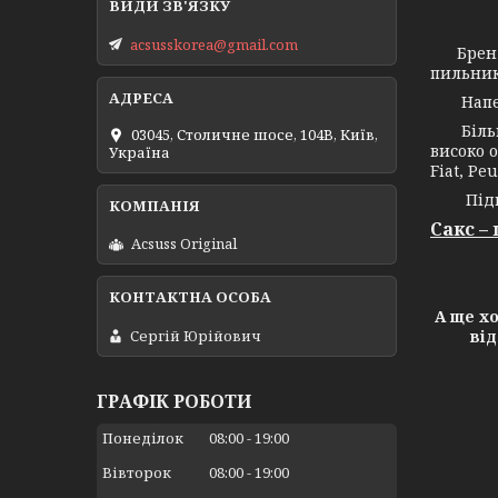
acsusskorea@gmail.com
Брен
пильник
Напевно
Більш н
03045, Столичне шосе, 104B, Київ,
високо о
Україна
Fiat, Peu
Підпри
Сакс –
Acsuss Original
А ще х
Сергій Юрійович
від
ГРАФІК РОБОТИ
Понеділок
08:00
19:00
Вівторок
08:00
19:00