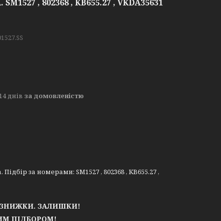
 SM1527 , 802368 , KB655.27 , VKDA35631
01527.SS
14 днів
за домовленістю
. Підбір за номерами: SM1527 , 802368 , KB655.27 ,
АЗНИЖКИ. ЗАЛИШКИ!
М ПІДБОРОМ!