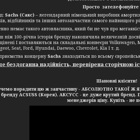
Просто зателефонуйте
д:
Sachs (Сакс)
– легендарний німецький виробник амортиза
ів, відбійників та інших автозапчастин самого найвищого рі
 немає такого автовласника, який би не чув про мегаякість
іж 100-річна історія бренду накопичила величезній досвід
цінені І поставляються на складальні конвеєри Volkswagen, Me
geot, Seat, Ford, Hyundai, Daewoo, Chevrolet, Kia І т. д.
ємства концерну
Sachs
знаходяться по всьому європейсь
 це бездоганна надійність, перевірена сторічною і
Шановні клієнти!
очемо порадити цю ж запчастину - АБСОЛЮТНО ТАКОЇ Ж ЯКО
 бренду ACSUSS (Корея). АКСУСС - це дуже крутий бренд. П
менеджерів ціну. Купіть - не 