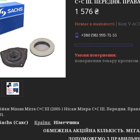
С+С III. ПЕРЕДНЯ. ПРАВА.
1 576 ₴
Немає в наявності
Код:
V-AC.
+380 (98) 993-71-55
повернення товару протягом 
йки Nissan Micra C+C III (2005-) Нісан Мікра С+С III. Передня. Права
31.
Sachs (Сакс)
Країна:
Німеччина
ОБМЕЖЕНА АКЦІЙНА КІЛЬКІСТЬ. МЕГ
ДОПОМОЖЕМО З ПРАВИЛЬНИ