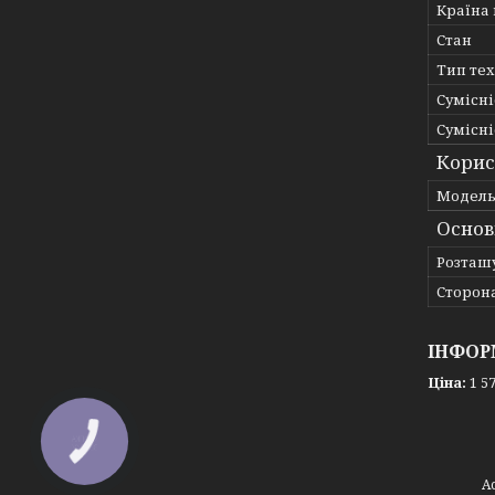
Країна
Стан
Тип те
Сумісні
Сумісні
Корис
Мoдел
Основ
Розташ
Сторон
ІНФОР
Ціна:
1 57
КНОПКА
ЗВ'ЯЗКУ