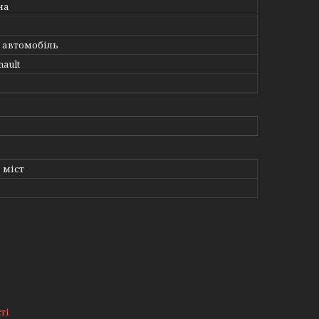
на
 автомобіль
nault
 міст
ті