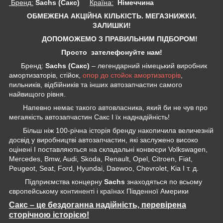
Бренд:
Sachs (Сакс)
Країна:
Німеччина
ОБМЕЖЕНА АКЦІЙНА КІЛЬКІСТЬ. МЕГАЗНИЖКИ.
ЗАЛИШКИ!
ДОПОМОЖЕМО З ПРАВИЛЬНИМ ПІДБОРОМ!
Просто зателефонуйте нам!
Бренд:
Sachs (Сакс)
– легендарний німецький виробник
амортизаторів, стійок,
опор до стойок амортизаторів
,
пильників, відбійників та інших автозапчастин самого
найвищого рівня.
Напевно немає такого автовласника, який би не чув про
мегаякість автозапчастин Сакс І їх наднадійність!
Більш ніж 100-річна історія бренду накопичила величезній
досвід у виробництві автозапчастин, які заслужено високо
оцінені І поставляються на складальні конвеєри Volkswagen,
Mercedes, Bmw, Audi, Skoda, Renault, Opel, Citroen, Fiat,
Peugeot, Seat, Ford, Hyundai, Daewoo, Chevrolet, Kia І т. д.
Підприємства концерну
Sachs
знаходяться по всьому
європейському континенті і країнах Південної Америки
Сакс – це бездоганна надійність, перевірена
сторічною історією!