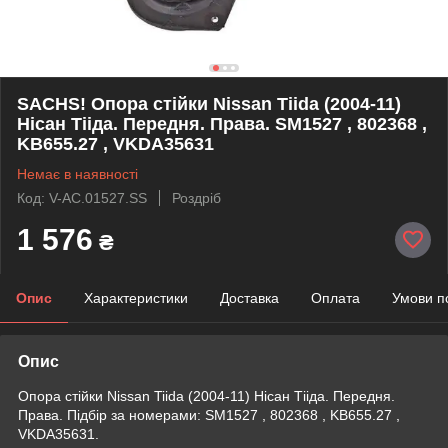
SACHS! Опора стійки Nissan Tiida (2004-11)
Нісан Тііда. Передня. Права. SM1527 , 802368 ,
KB655.27 , VKDA35631
Немає в наявності
Код: V-AC.01527.SS
Роздріб
1 576
₴
Опис
Характеристики
Доставка
Оплата
Умови п
Опис
Опора стійки Nissan Tiida (2004-11) Нісан Тііда. Передня.
Права. Підбір за номерами: SM1527 , 802368 , KB655.27 ,
VKDA35631.