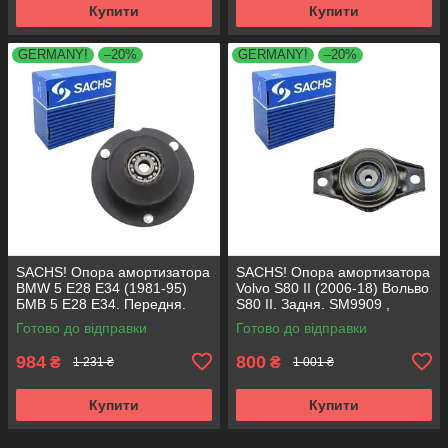
Купити
Купити
GERMANY!
–20%
GERMANY!
–20%
SACHS! Опора амортизатора
SACHS! Опора амортизатора
BMW 5 E28 E34 (1981-95)
Volvo S80 II (2006-18) Вольво
БМВ 5 Е28 Е34. Передня.
S80 II. Задня. SM9909 ,
SM1000 , 803151 , KB650.00 ,
802416 , KB952.10 ,
Готово до відправки
Готово до відправки
VKDC35801
VKDA40436
984
800
₴
₴
1 231 ₴
1 001 ₴
Купити
Купити