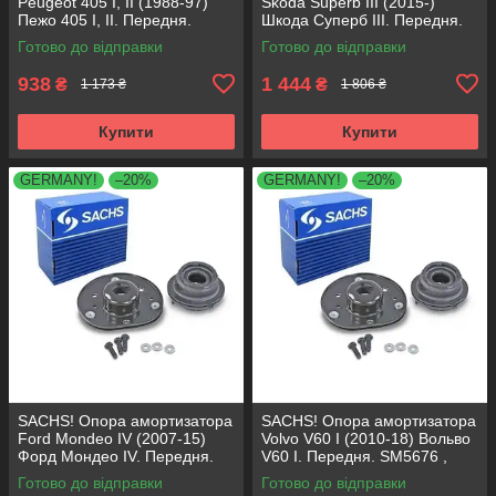
Peugeot 405 I, II (1988-97)
Skoda Superb III (2015-)
Пежо 405 I, II. Передня.
Шкода Суперб III. Передня.
SM1553 , 803023 , KB659.36 ,
803024 , KB657.27 ,
Готово до відправки
Готово до відправки
VKDA35336
VKDA35167
938
1 444
₴
₴
1 173 ₴
1 806 ₴
Купити
Купити
GERMANY!
–20%
GERMANY!
–20%
SACHS! Опора амортизатора
SACHS! Опора амортизатора
Ford Mondeo IV (2007-15)
Volvo V60 I (2010-18) Вольво
Форд Мондео IV. Передня.
V60 I. Передня. SM5676 ,
SM5676 , 803053 , KB652.30
803053 , KB652.30
Готово до відправки
Готово до відправки