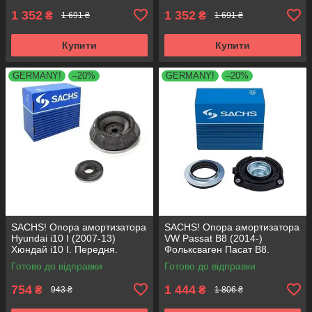
1 352
1 352
₴
₴
1 691 ₴
1 691 ₴
Купити
Купити
GERMANY!
–20%
GERMANY!
–20%
SACHS! Опора амортизатора
SACHS! Опора амортизатора
Hyundai i10 I (2007-13)
VW Passat B8 (2014-)
Хюндай i10 I. Передня.
Фольксваген Пасат B8.
SM5818 , 801063 , KB689.27 ,
Передня. 803024 , KB657.27 ,
Готово до відправки
Готово до відправки
VKDA88511
VKDA35167
754
1 444
₴
₴
943 ₴
1 806 ₴