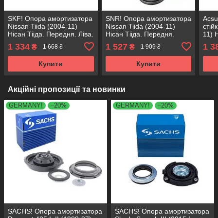
SKF! Опора амортизатора
SNR! Опора амортизатора
Acs
Nissan Tiida (2004-11)
Nissan Tiida (2004-11)
стій
Нісан Тііда. Передня. Ліва.
Нісан Тііда. Передня.
11) 
SM1526 , 802369 ,
Права. SM1545 , 802524 ,
Прав
1 334
1 527
1 3
₴
₴
1 668 ₴
1 909 ₴
KB655.26 , VKDA35631
KB655.45 , VKDA35638
KB65
Купити
Купити
Акційні пропозиції та новинки
GERMANY!
–20%
GERMANY!
–20%
SACHS! Опора амортизатора
SACHS! Опора амортизатора