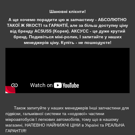
Шановні клієнти!
А ще хочемо порадити цю ж запчастину - АБСОЛЮТНО
ТАКОЇ Ж ЯКОСТІ та ГАРАНТІЇ, але за більш доступну ціну
від бренду ACSUSS (Корея). АКСУСС - це дуже крутий
бренд. Подивіться міні-ролик, І запитайте у наших
менеджерів ціну. Купіть - не пошкодуєте!
Також запитуйте у наших менеджерів Інші запчастини для
підвіски, гальмівної системи та «ходової» частини
мікроавтобусів І легкових автомобілів, тому що в нашому
магазині, НАПЕВНО НАЙНИЖЧІ ЦІНИ в Україні та РЕАЛЬНА
ГАРАНТІЯ!