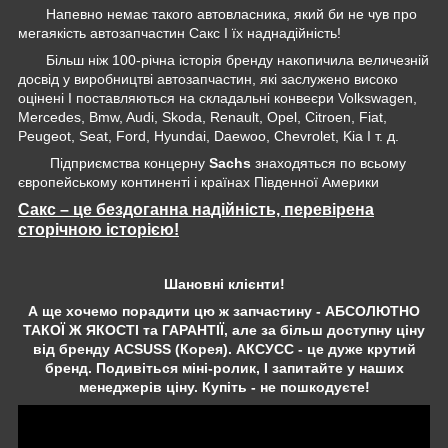
Напевно немає такого автовласника, який би не чув про
мегаякість автозапчастин Сакс І їх наднадійність!
Більш ніж 100-річна історія бренду накопичила величезній
досвід у виробництві автозапчастин, які заслужено високо
оцінені І поставляються на складальні конвеєри Volkswagen,
Mercedes, Bmw, Audi, Skoda, Renault, Opel, Citroen, Fiat,
Peugeot, Seat, Ford, Hyundai, Daewoo, Chevrolet, Kia І т. д.
Підприємства концерну
Sachs
знаходяться по всьому
європейському континенті і країнах Південної Америки
Сакс – це бездоганна надійність, перевірена
сторічною історією!
Шановні клієнти!
А ще хочемо порадити цю ж запчастину - АБСОЛЮТНО
ТАКОЇ Ж ЯКОСТІ та ГАРАНТІЇ, але за більш доступну ціну
від бренду ACSUSS (Корея). АКСУСС - це дуже крутий
бренд. Подивіться міні-ролик, І запитайте у наших
менеджерів ціну. Купіть - не пошкодуєте!