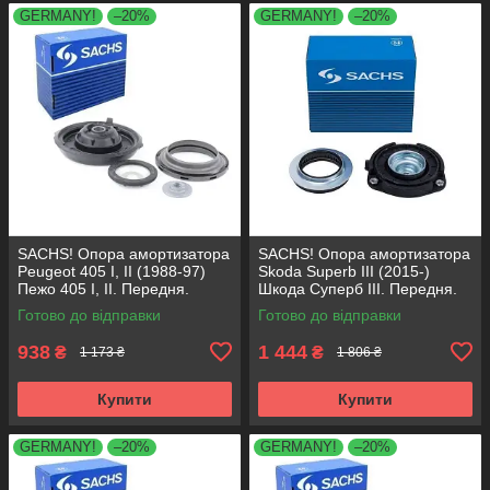
GERMANY!
–20%
GERMANY!
–20%
SACHS! Опора амортизатора
SACHS! Опора амортизатора
Peugeot 405 I, II (1988-97)
Skoda Superb III (2015-)
Пежо 405 I, II. Передня.
Шкода Суперб III. Передня.
SM1553 , 803023 , KB659.36 ,
803024 , KB657.27 ,
Готово до відправки
Готово до відправки
VKDA35336
VKDA35167
938
1 444
₴
₴
1 173 ₴
1 806 ₴
Купити
Купити
GERMANY!
–20%
GERMANY!
–20%