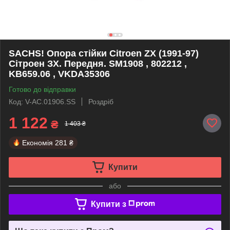
SACHS! Опора стійки Citroen ZX (1991-97)
Сітроен ЗХ. Передня. SM1908 , 802212 ,
KB659.06 , VKDA35306
Готово до відправки
Код: V-AC.01906.SS
Роздріб
1 122
₴
1 403 ₴
Економія
281 ₴
Купити
або
Купити з