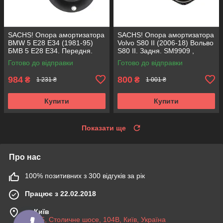
SACHS! Опора амортизатора
SACHS! Опора амортизатора
BMW 5 E28 E34 (1981-95)
Volvo S80 II (2006-18) Вольво
БМВ 5 Е28 Е34. Передня.
S80 II. Задня. SM9909 ,
SM1000 , 803151 , KB650.00 ,
802416 , KB952.10 ,
Готово до відправки
Готово до відправки
VKDC35801
VKDA40436
984
800
₴
₴
1 231 ₴
1 001 ₴
Купити
Купити
Показати ще
Про нас
100% позитивних з 300 відгуків за рік
Працює з 22.02.2018
м. Київ
03045, Столичне шосе, 104B, Київ, Україна