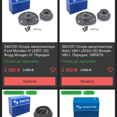
SACHS! Опора амортизатора
SACHS! Опора амортизатора
Ford Mondeo IV (2007-15)
Volvo V60 I (2010-18) Вольво
Форд Мондео IV. Передня.
V60 I. Передня. SM5676 ,
SM5676 , 803053 , KB652.30
803053 , KB652.30
Готово до відправки
Готово до відправки
1 352
1 352
₴
₴
1 691 ₴
1 691 ₴
Купити
Купити
GERMANY!
–20%
GERMANY!
–20%