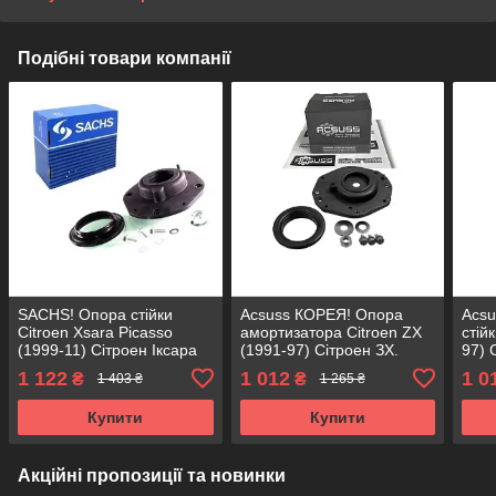
Подібні товари компанії
SACHS! Опора стійки
Acsuss КОРЕЯ! Опора
Acs
Citroen Xsara Picasso
амортизатора Citroen ZX
стій
(1999-11) Сітроен Іксара
(1991-97) Сітроен ЗХ.
97) 
Пікасо. Передня. SM1908
Передня. SM1908 ,
SM19
1 122
1 012
1 0
₴
₴
1 403 ₴
1 265 ₴
, 802212 , KB659.06 ,
802212 , KB659.06 ,
KB65
VKDA35306
VKDA35306
Купити
Купити
Акційні пропозиції та новинки