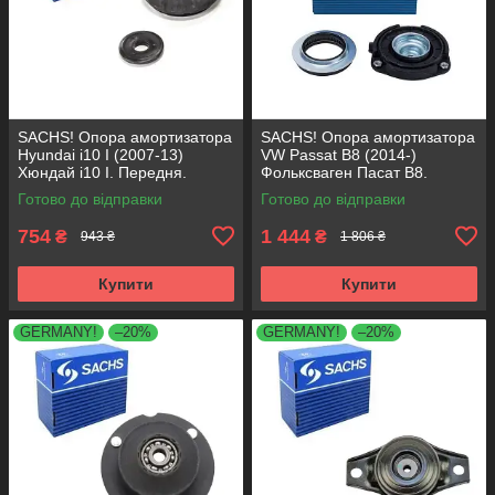
SACHS! Опора амортизатора
SACHS! Опора амортизатора
Hyundai i10 I (2007-13)
VW Passat B8 (2014-)
Хюндай i10 I. Передня.
Фольксваген Пасат B8.
SM5818 , 801063 , KB689.27 ,
Передня. 803024 , KB657.27 ,
Готово до відправки
Готово до відправки
VKDA88511
VKDA35167
754
1 444
₴
₴
943 ₴
1 806 ₴
Купити
Купити
GERMANY!
–20%
GERMANY!
–20%