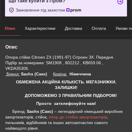
Що таке купити з Пром?
Замовлення під захистом
Опис
Характеристики
Доставка
Оплата
Умови п
Опис
Опора стійки Citroen ZX (1991-97) Сітроен ЗХ. Передня.
Підбір за номерами: SM1908 , 802212 , KB659.06 ,
VKDA35306.
Бренд:
Sachs (Сакс)
Країна:
Німеччина
ОБМЕЖЕНА АКЦІЙНА КІЛЬКІСТЬ. МЕГАЗНИЖКИ.
ЗАЛИШКИ!
ДОПОМОЖЕМО З ПРАВИЛЬНИМ ПІДБОРОМ!
Просто зателефонуйте нам!
Бренд:
Sachs (Сакс)
– легендарний німецький виробник
амортизаторів, стійок,
опор до стойок амортизаторів
,
пильників, відбійників та інших автозапчастин самого
найвищого рівня.