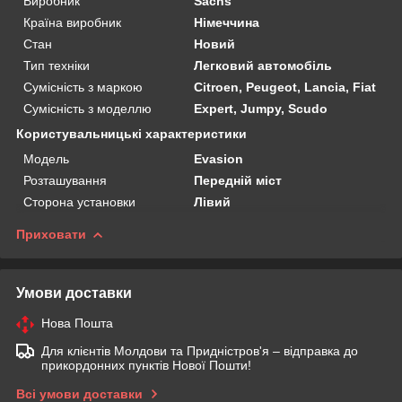
Виробник
Sachs
Країна виробник
Німеччина
Стан
Новий
Тип техніки
Легковий автомобіль
Сумісність з маркою
Citroen, Peugeot, Lancia, Fiat
Сумісність з моделлю
Expert, Jumpy, Scudo
Користувальницькі характеристики
Мoдель
Evasion
Розташування
Передній міст
Сторона установки
Лівий
Приховати
Умови доставки
Нова Пошта
Для клієнтів Молдови та Придністров'я – відправка до
прикордонних пунктів Нової Пошти!
Всі умови доставки