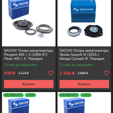
SACHS! Опора амортизатора
SACHS! Опора амортизатора
Peugeot 405 I, II (1988-97)
Skoda Superb III (2015-)
Пежо 405 I, II. Передня.
Шкода Суперб III. Передня.
SM1553 , 803023 , KB659.36 ,
803024 , KB657.27 ,
Готово до відправки
Готово до відправки
VKDA35336
VKDA35167
938
1 444
₴
₴
1 173 ₴
1 806 ₴
Купити
Купити
GERMANY!
–20%
GERMANY!
–20%