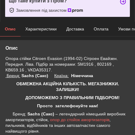
Що таке купити з Пром?
Замовлення під захистом
Опис
Характеристики
Доставка
Оплата
Умови п
Опис
Опора стійки Citroen Evasion (1994-02) Сітроен Евайзен.
Передня. Ліва. Підбір за номерами: SM1916 , 802169 ,
KB659.16 , VKDA35317.
Бренд:
Sachs (Сакс)
Країна:
Німеччина
ОБМЕЖЕНА АКЦІЙНА КІЛЬКІСТЬ. МЕГАЗНИЖКИ.
ЗАЛИШКИ!
ДОПОМОЖЕМО З ПРАВИЛЬНИМ ПІДБОРОМ!
Просто зателефонуйте нам!
Бренд:
Sachs (Сакс)
– легендарний німецький виробник
амортизаторів, стійок,
опор до стойок амортизаторів
,
пильників, відбійників та інших автозапчастин самого
найвищого рівня.