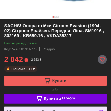
SACHS! Опора стійки Citroen Evasion (1994-
02) Сітроен Евайзен. Передня. Ліва. SM1916 ,
802169 , KB659.16 , VKDA35317
Готово до відправки
Код: V-AC.01916.SS
Роздріб
2 042
₴
2 553 ₴
Економія
511 ₴
Купити
або
Купити з