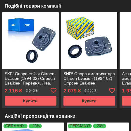
Подібні товари компанії
SKF! Опора стійки Citroen
SNR! Опора амортизатора
Acs
Evasion (1994-02) Сітроен
Citroen Evasion (1994-02)
амор
Евайзен. Передня. Ліва.
Сітроен Евайзен.
Evas
SM1916 , 802169 ,
Передня. Ліва. SM1916 ,
Евай
2 116
2 079
1 9
₴
₴
2 645 ₴
2 599 ₴
KB659.16 , VKDA35317
802169 , KB659.16 ,
SM19
VKDA35317
KB65
Купити
Купити
Акційні пропозиції та новинки
GERMANY!
–20%
GERMANY!
–20%