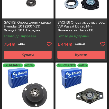
SACHS! Опора амортизатора
SACHS! Опора амортизатора
Hyundai i10 I (2007-13)
VW Passat B8 (2014-)
Хюндай i10 I. Передня.
Фольксваген Пасат B8.
SM5818 , 801063 , KB689.27 ,
Передня. 803024 , KB657.27 ,
Готово до відправки
Готово до відправки
VKDA88511
VKDA35167
754
1 444
₴
₴
943 ₴
1 806 ₴
Купити
Купити
GERMANY!
–20%
GERMANY!
–20%