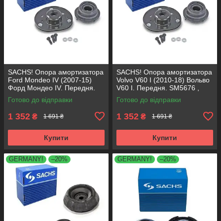
SACHS! Опора амортизатора
SACHS! Опора амортизатора
Ford Mondeo IV (2007-15)
Volvo V60 I (2010-18) Вольво
Форд Мондео IV. Передня.
V60 I. Передня. SM5676 ,
SM5676 , 803053 , KB652.30
803053 , KB652.30
Готово до відправки
Готово до відправки
1 352
1 352
₴
₴
1 691 ₴
1 691 ₴
Купити
Купити
GERMANY!
–20%
GERMANY!
–20%