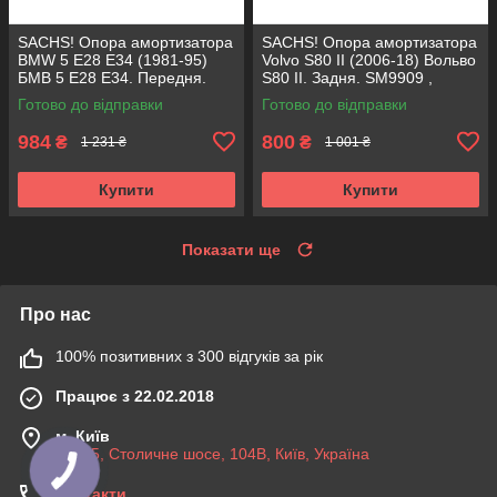
SACHS! Опора амортизатора
SACHS! Опора амортизатора
BMW 5 E28 E34 (1981-95)
Volvo S80 II (2006-18) Вольво
БМВ 5 Е28 Е34. Передня.
S80 II. Задня. SM9909 ,
SM1000 , 803151 , KB650.00 ,
802416 , KB952.10 ,
Готово до відправки
Готово до відправки
VKDC35801
VKDA40436
984
800
₴
₴
1 231 ₴
1 001 ₴
Купити
Купити
Показати ще
Про нас
100% позитивних з 300 відгуків за рік
Працює з 22.02.2018
м. Київ
03045, Столичне шосе, 104B, Київ, Україна
Контакти