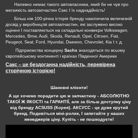
Напевно немає такого автовласника, який би не чув про
мегаякість автозапчастин Сакс І їх наднадійність!
Більш ніж 100-річна історія бренду накопичила величезній
досвід у виробництві автозапчастин, які заслужено високо
оцінені І поставляються на складальні конвеєри Volkswagen,
Mercedes, Bmw, Audi, Skoda, Renault, Opel, Citroen, Fiat,
Peugeot, Seat, Ford, Hyundai, Daewoo, Chevrolet, Kia І т. д.
Підприємства концерну
Sachs
знаходяться по всьому
європейському континенті і країнах Південної Америки
Сакс – це бездоганна надійність, перевірена
сторічною історією!
Шановні клієнти!
А ще хочемо порадити цю ж запчастину - АБСОЛЮТНО
ТАКОЇ Ж ЯКОСТІ та ГАРАНТІЇ, але за більш доступну ціну
від бренду ACSUSS (Корея). АКСУСС - це дуже крутий
бренд. Подивіться міні-ролик, І запитайте у наших
менеджерів ціну. Купіть - не пошкодуєте!