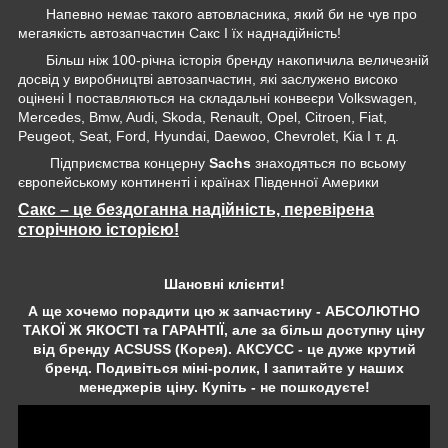
Напевно немає такого автовласника, який би не чув про
мегаякість автозапчастин Сакс І їх наднадійність!
Більш ніж 100-річна історія бренду накопичила величезній
досвід у виробництві автозапчастин, які заслужено високо
оцінені І поставляються на складальні конвеєри Volkswagen,
Mercedes, Bmw, Audi, Skoda, Renault, Opel, Citroen, Fiat,
Peugeot, Seat, Ford, Hyundai, Daewoo, Chevrolet, Kia І т. д.
Підприємства концерну
Sachs
знаходяться по всьому
європейському континенті і країнах Південної Америки
Сакс – це бездоганна надійність, перевірена
сторічною історією!
Шановні клієнти!
А ще хочемо порадити цю ж запчастину - АБСОЛЮТНО
ТАКОЇ Ж ЯКОСТІ та ГАРАНТІЇ, але за більш доступну ціну
від бренду ACSUSS (Корея). АКСУСС - це дуже крутий
бренд. Подивіться міні-ролик, І запитайте у наших
менеджерів ціну. Купіть - не пошкодуєте!