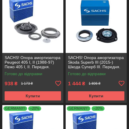
SACHS! Опора амортизатора
SACHS! Опора амортизатора
Peugeot 405 I, II (1988-97)
Skoda Superb III (2015-)
Пежо 405 I, II. Передня.
Шкода Суперб III. Передня.
SM1553 , 803023 , KB659.36 ,
803024 , KB657.27 ,
Готово до відправки
Готово до відправки
VKDA35336
VKDA35167
938
1 444
₴
₴
1 173 ₴
1 806 ₴
Купити
Купити
GERMANY!
–20%
GERMANY!
–20%