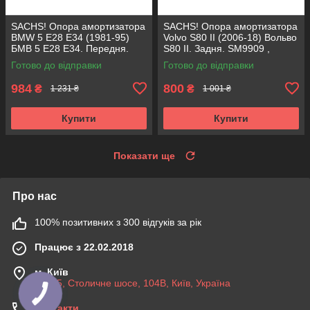
SACHS! Опора амортизатора
SACHS! Опора амортизатора
BMW 5 E28 E34 (1981-95)
Volvo S80 II (2006-18) Вольво
БМВ 5 Е28 Е34. Передня.
S80 II. Задня. SM9909 ,
SM1000 , 803151 , KB650.00 ,
802416 , KB952.10 ,
Готово до відправки
Готово до відправки
VKDC35801
VKDA40436
984
800
₴
₴
1 231 ₴
1 001 ₴
Купити
Купити
Показати ще
Про нас
100% позитивних з 300 відгуків за рік
Працює з 22.02.2018
м. Київ
03045, Столичне шосе, 104B, Київ, Україна
Контакти