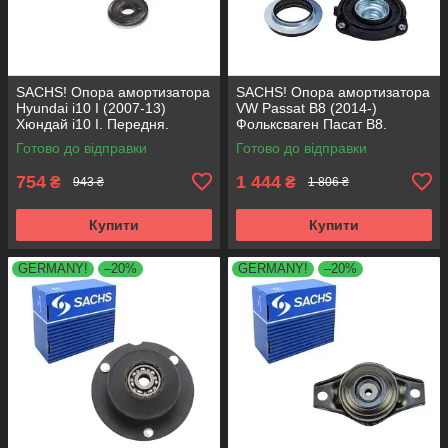
SACHS! Опора амортизатора
SACHS! Опора амортизатора
Hyundai i10 I (2007-13)
VW Passat B8 (2014-)
Хюндай i10 I. Передня.
Фольксваген Пасат B8.
SM5818 , 801063 , KB689.27 ,
Передня. 803024 , KB657.27 ,
Готово до відправки
Готово до відправки
VKDA88511
VKDA35167
754
1 444
₴
₴
943 ₴
1 806 ₴
Купити
Купити
GERMANY!
–20%
GERMANY!
–20%