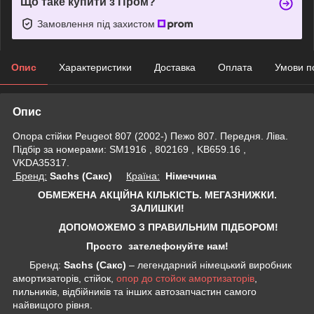
Що таке купити з Пром?
Замовлення під захистом
Опис
Характеристики
Доставка
Оплата
Умови п
Опис
Опора стійки Peugeot 807 (2002-) Пежо 807. Передня. Ліва.
Підбір за номерами: SM1916 , 802169 , KB659.16 ,
VKDA35317.
Бренд:
Sachs (Сакс)
Країна:
Німеччина
ОБМЕЖЕНА АКЦІЙНА КІЛЬКІСТЬ. МЕГАЗНИЖКИ.
ЗАЛИШКИ!
ДОПОМОЖЕМО З ПРАВИЛЬНИМ ПІДБОРОМ!
Просто зателефонуйте нам!
Бренд:
Sachs (Сакс)
– легендарний німецький виробник
амортизаторів, стійок,
опор до стойок амортизаторів
,
пильників, відбійників та інших автозапчастин самого
найвищого рівня.