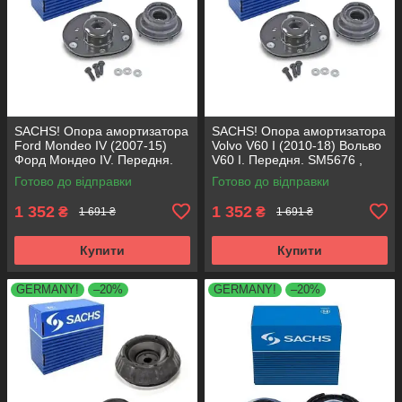
SACHS! Опора амортизатора
SACHS! Опора амортизатора
Ford Mondeo IV (2007-15)
Volvo V60 I (2010-18) Вольво
Форд Мондео IV. Передня.
V60 I. Передня. SM5676 ,
SM5676 , 803053 , KB652.30
803053 , KB652.30
Готово до відправки
Готово до відправки
1 352
1 352
₴
₴
1 691 ₴
1 691 ₴
Купити
Купити
GERMANY!
–20%
GERMANY!
–20%