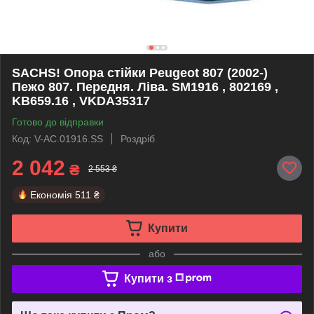
SACHS! Опора стійки Peugeot 807 (2002-)
Пежо 807. Передня. Ліва. SM1916 , 802169 ,
KB659.16 , VKDA35317
Готово до відправки
Код: V-AC.01916.SS
Роздріб
2 042
₴
2 553 ₴
Економія
511 ₴
Купити
або
Купити з