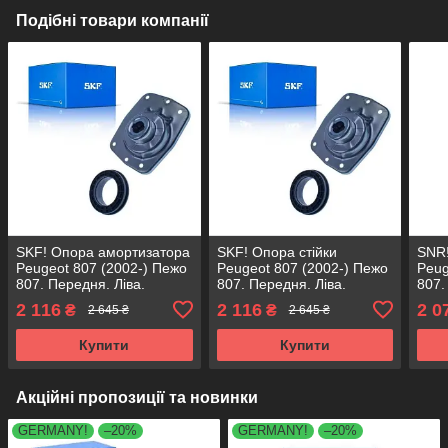
Подібні товари компанії
SKF! Опора амортизатора
SKF! Опора стійки
SNR!
Peugeot 807 (2002-) Пежо
Peugeot 807 (2002-) Пежо
Peug
807. Передня. Ліва.
807. Передня. Ліва.
807.
SM1916 , 802169 ,
SM1916 , 802169 ,
SM19
2 116
2 116
2 0
₴
₴
2 645 ₴
2 645 ₴
KB659.16 , VKDA35317
KB659.16 , VKDA35317
KB65
Купити
Купити
Акційні пропозиції та новинки
GERMANY!
–20%
GERMANY!
–20%