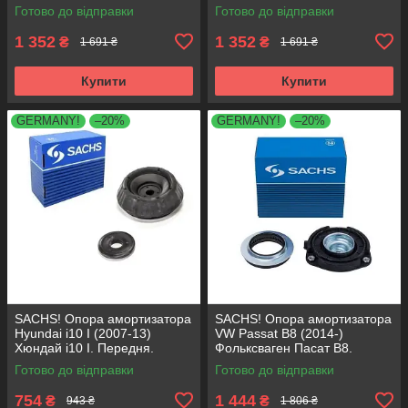
SM5676 , 803053 , KB652.30
803053 , KB652.30
Готово до відправки
Готово до відправки
1 352
1 352
₴
₴
1 691 ₴
1 691 ₴
Купити
Купити
GERMANY!
–20%
GERMANY!
–20%
SACHS! Опора амортизатора
SACHS! Опора амортизатора
Hyundai i10 I (2007-13)
VW Passat B8 (2014-)
Хюндай i10 I. Передня.
Фольксваген Пасат B8.
SM5818 , 801063 , KB689.27 ,
Передня. 803024 , KB657.27 ,
Готово до відправки
Готово до відправки
VKDA88511
VKDA35167
754
1 444
₴
₴
943 ₴
1 806 ₴