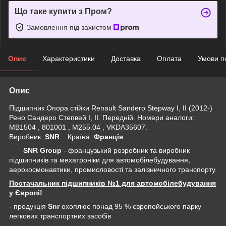
Що таке купити з Пром?
Замовлення під захистом
Опис
Характеристики
Доставка
Оплата
Умови п
Опис
Підшипник Опора стійки Renault Sandero Stepway I, II (2012-)
Рено Сандеро Степвей I, II. Передній. Номери аналоги:
MB1504 , 801001 , M255.04 , VKDA35607.
Виробник:
SNR
Крaїна:
Франція
SNR Group
- французький розробник та виробник
підшипників та мехатроніки для автомобілебудування,
аерокосмонавтики, промисловості та залізничного транспорту.
Постачальник підшипників №1 для автомобілебудування
у Європі!
- продукція
Snr
охоплює понад 95 % європейського парку
легкових транспортних засобів