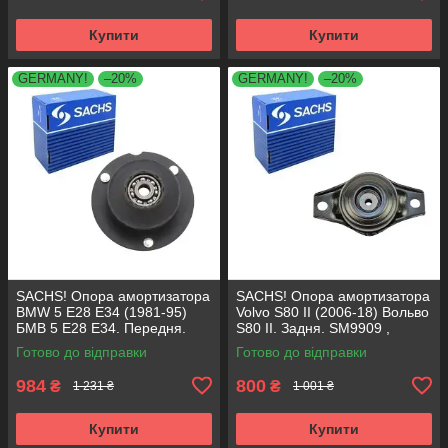
Купити
Купити
GERMANY!
–20%
GERMANY!
–20%
SACHS! Опора амортизатора
SACHS! Опора амортизатора
BMW 5 E28 E34 (1981-95)
Volvo S80 II (2006-18) Вольво
БМВ 5 Е28 Е34. Передня.
S80 II. Задня. SM9909 ,
SM1000 , 803151 , KB650.00 ,
802416 , KB952.10 ,
Готово до відправки
Готово до відправки
VKDC35801
VKDA40436
984
800
₴
₴
1 231 ₴
1 001 ₴
Купити
Купити