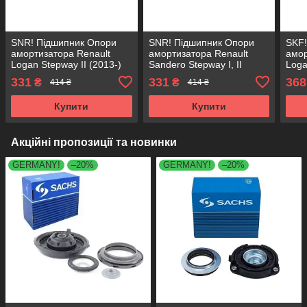
SNR! Підшипник Опори
SNR! Підшипник Опори
SKF!
амортизатора Renault
амортизатора Renault
амор
Logan Stepway II (2013-)
Sandero Stepway I, II
Loga
Рено Логан Степвей II.
(2012-) Рено Сандеро
Рено
331
331
368
₴
₴
414 ₴
414 ₴
Передній. MB1504 ,
Степвей I, II. Передній.
Пере
801001 , M255.04 ,
MB1504 , 801001 ,
8010
Купити
Купити
Акційні пропозиції та новинки
GERMANY!
–20%
GERMANY!
–20%