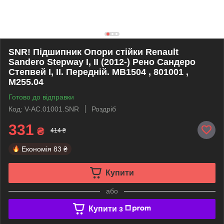
SNR! Підшипник Опори стійки Renault
Sandero Stepway I, II (2012-) Рено Сандеро
Степвей I, II. Передній. MB1504 , 801001 ,
M255.04
Готово до відправки
Код: V-AC.01001.SNR
Роздріб
331
₴
414 ₴
Економія
83 ₴
Купити
або
Купити з