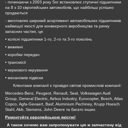
- починаючи з 2003 року Snr встановлює ступичні підшипники
на 8 з 10 європейських автомобілів, що найбільш успішно
продаються
- виготовляє широкий асортимент автомобільних підшипників
найвищої якості для конвеєрного виробництва та ринку
запасних частин, це:
• колісні підшипники 1-го, 2-го та 3-го поколінь
• вижимні
• коробки передач
• трансмісії
• кермового керування
• механізмів підвіски
Клієнтами компанії є провідні світові промислові компанії:
Mercedes-Benz, Peugeot, Renault, Seat, Volkswagen Audi
Group, General Electric, Airbus Industry, Eurocopter, Bosch, Atlas
Copco, Agfa-Gevaert, Basf, Aluminium Pechiney, Krupp Hoesch
Stahl, Abb, Siemens, John Deere та багато інших.
Ремонтуйте європейською якістю!
А також хочемо вам запропонувати цю ж запчастину від