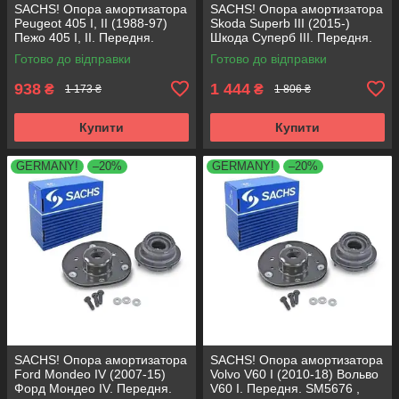
SACHS! Опора амортизатора
SACHS! Опора амортизатора
Peugeot 405 I, II (1988-97)
Skoda Superb III (2015-)
Пежо 405 I, II. Передня.
Шкода Суперб III. Передня.
SM1553 , 803023 , KB659.36 ,
803024 , KB657.27 ,
Готово до відправки
Готово до відправки
VKDA35336
VKDA35167
938
1 444
₴
₴
1 173 ₴
1 806 ₴
Купити
Купити
GERMANY!
–20%
GERMANY!
–20%
SACHS! Опора амортизатора
SACHS! Опора амортизатора
Ford Mondeo IV (2007-15)
Volvo V60 I (2010-18) Вольво
Форд Мондео IV. Передня.
V60 I. Передня. SM5676 ,