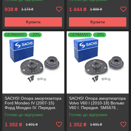
VKDA35336
VKDA35167
938
1 444
₴
₴
1 173 ₴
1 806 ₴
Купити
Купити
GERMANY!
–20%
GERMANY!
–20%
SACHS! Опора амортизатора
SACHS! Опора амортизатора
Ford Mondeo IV (2007-15)
Volvo V60 I (2010-18) Вольво
Форд Мондео IV. Передня.
V60 I. Передня. SM5676 ,
SM5676 , 803053 , KB652.30
803053 , KB652.30
Готово до відправки
Готово до відправки
1 352
1 352
₴
₴
1 691 ₴
1 691 ₴