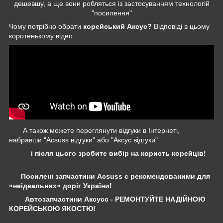
дешевшу, а ще вони робляться із застосуванням технологій
"посилення"
Чому потрібно обрати
корейський Аксус?
Відповіді в цьому
коротенькому відео:
А також можете переглянути відгуки в Інтернеті,
набравши "Acsuss відгуки" або "Аксус відгуки"
і після цього зробите вибір на користь корейців!
Посилені запчастини Acsuss є рекомендованими для
«неідеальних» доріг України!
Автозапчастини Аксусс - РЕМОНТУЙТЕ НАДІЙНОЮ
КОРЕЙСЬКОЮ ЯКОСТЮ!