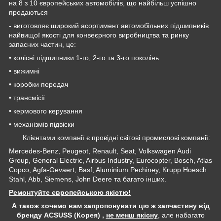
на 8 з 10 європейських автомобілів, що найбільш успішно
продаються
- виготовляє широкий асортимент автомобільних підшипників
найвищої якості для конвеєрного виробництва та ринку
запасних частин, це:
• колісні підшипники 1-го, 2-го та 3-го поколінь
• вижимні
• коробки передач
• трансмісії
• кермового керування
• механізмів підвіски
Клієнтами компанії є провідні світові промислові компанії:
Mercedes-Benz, Peugeot, Renault, Seat, Volkswagen Audi
Group, General Electric, Airbus Industry, Eurocopter, Bosch, Atlas
Copco, Agfa-Gevaert, Basf, Aluminium Pechiney, Krupp Hoesch
Stahl, Abb, Siemens, John Deere та багато інших.
Ремонтуйте європейською якістю!
А також хочемо вам запропонувати цю ж запчастину від
бренду ACSUSS (Корея) ,
не менш якісну
, але набагато