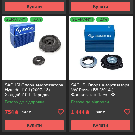
Купити
Купити
GERMANY!
–20%
GERMANY!
–20%
SACHS! Опора амортизатора
SACHS! Опора амортизатора
Hyundai i10 I (2007-13)
VW Passat B8 (2014-)
Хюндай i10 I. Передня.
Фольксваген Пасат B8.
SM5818 , 801063 , KB689.27 ,
Передня. 803024 , KB657.27 ,
Готово до відправки
Готово до відправки
VKDA88511
VKDA35167
754
1 444
₴
₴
943 ₴
1 806 ₴
Купити
Купити