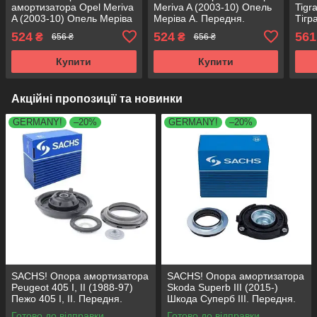
амортизатора Opel Meriva
Meriva A (2003-10) Опель
Tigr
A (2003-10) Опель Меріва
Меріва А. Передня.
Тігр
А. Передня. SM1312 ,
SM1312 , 802052 ,
8020
524
524
561
₴
₴
656 ₴
656 ₴
802052 , KB653.09 ,
KB653.09 , VKDA35509
VKD
VKDA35509
Купити
Купити
Акційні пропозиції та новинки
GERMANY!
–20%
GERMANY!
–20%
SACHS! Опора амортизатора
SACHS! Опора амортизатора
Peugeot 405 I, II (1988-97)
Skoda Superb III (2015-)
Пежо 405 I, II. Передня.
Шкода Суперб III. Передня.
SM1553 , 803023 , KB659.36 ,
803024 , KB657.27 ,
Готово до відправки
Готово до відправки