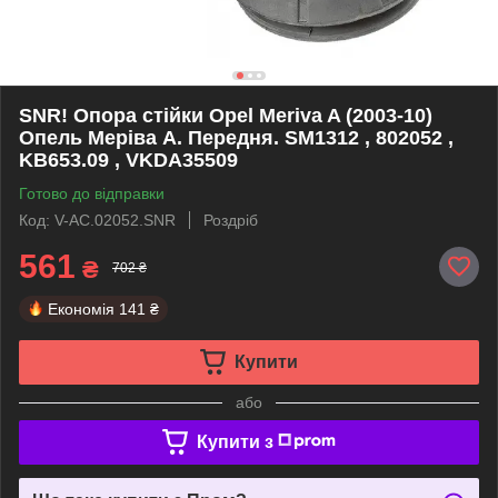
SNR! Опора стійки Opel Meriva A (2003-10)
Опель Меріва А. Передня. SM1312 , 802052 ,
KB653.09 , VKDA35509
Готово до відправки
Код: V-AC.02052.SNR
Роздріб
561
₴
702 ₴
Економія
141 ₴
Купити
або
Купити з