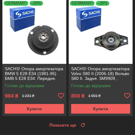
GERMANY!
–20%
GERMANY!
–20%
SACHS! Опора амортизатора
SACHS! Опора амортизатора
BMW 5 E28 E34 (1981-95)
Volvo S80 II (2006-18) Вольво
БМВ 5 Е28 Е34. Передня.
S80 II. Задня. SM9909 ,
SM1000 , 803151 , KB650.00 ,
802416 , KB952.10 ,
Готово до відправки
Готово до відправки
VKDC35801
VKDA40436
984
800
₴
₴
1 231 ₴
1 001 ₴
Купити
Купити
Показати ще