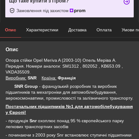
Що таке купити з Пром?
Замовлення під захистом
Опис
Характеристики
Доставка
Оплата
Умови п
Опис
Опора стійки Opel Meriva A (2003-10) Опель Меріва А.
Передня. Номери аналоги: SM1312 , 802052 , KB653.09 ,
VKDA35509.
Виробник:
SNR
Крaїна:
Франція
SNR Group
- французький розробник та виробник
підшипників та мехатроніки для автомобілебудування,
аерокосмонавтики, промисловості та залізничного транспорту.
Постачальник підшипників №1 для автомобілебудування
у Європі!
- продукція
Snr
охоплює понад 95 % європейського парку
легкових транспортних засобів
- починаючи з 2003 року Snr встановлює ступичні підшипники