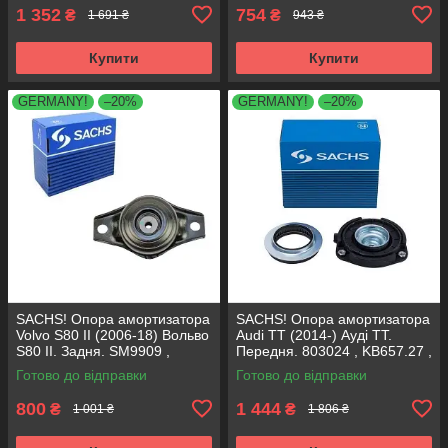
1 352
754
₴
₴
1 691 ₴
943 ₴
Купити
Купити
GERMANY!
–20%
GERMANY!
–20%
SACHS! Опора амортизатора
SACHS! Опора амортизатора
Volvo S80 II (2006-18) Вольво
Audi TT (2014-) Ауді ТТ.
S80 II. Задня. SM9909 ,
Передня. 803024 , KB657.27 ,
802416 , KB952.10 ,
VKDA35167
Готово до відправки
Готово до відправки
VKDA40436
800
1 444
₴
₴
1 001 ₴
1 806 ₴