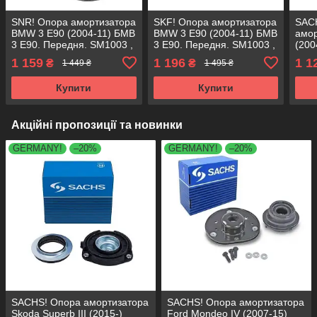
SNR! Опора амортизатора
SKF! Опора амортизатора
SAC
BMW 3 E90 (2004-11) БМВ
BMW 3 E90 (2004-11) БМВ
амо
3 Е90. Передня. SM1003 ,
3 Е90. Передня. SM1003 ,
(200
802186 , KB650.03 ,
802186 , KB650.03 ,
Пере
1 159
1 196
1 1
₴
₴
1 449 ₴
1 495 ₴
VKDC35814
VKDC35814
8021
VKD
Купити
Купити
Акційні пропозиції та новинки
GERMANY!
–20%
GERMANY!
–20%
SACHS! Опора амортизатора
SACHS! Опора амортизатора
Skoda Superb III (2015-)
Ford Mondeo IV (2007-15)