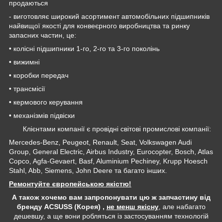
продаються
- виготовляє широкий асортимент автомобільних підшипників
найвищої якості для конвеєрного виробництва та ринку
запасних частин, це:
• колісні підшипники 1-го, 2-го та 3-го поколінь
• вижимні
• коробки передач
• трансмісії
• кермового керування
• механізмів підвіски
Клієнтами компанії є провідні світові промислові компанії:
Mercedes-Benz, Peugeot, Renault, Seat, Volkswagen Audi
Group, General Electric, Airbus Industry, Eurocopter, Bosch, Atlas
Copco, Agfa-Gevaert, Basf, Aluminium Pechiney, Krupp Hoesch
Stahl, Abb, Siemens, John Deere та багато інших.
Ремонтуйте європейською якістю!
А також хочемо вам запропонувати цю ж запчастину від
бренду ACSUSS (Корея) ,
не менш якісну
, але набагато
дешевшу, а ще вони робляться із застосуванням технологій