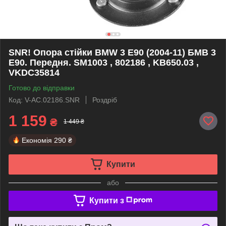
SNR! Опора стійки BMW 3 E90 (2004-11) БМВ 3
Е90. Передня. SM1003 , 802186 , KB650.03 ,
VKDC35814
Готово до відправки
Код: V-AC.02186.SNR
Роздріб
1 159
₴
1 449 ₴
Економія
290 ₴
Купити
або
Купити з