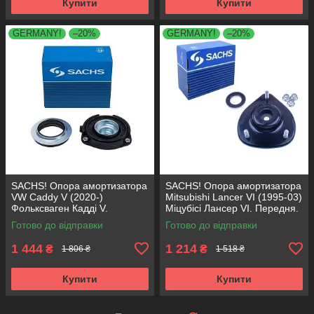
Купити
Купити
GERMANY!
–20%
GERMANY!
–20%
SACHS! Опора амортизатора
SACHS! Опора амортизатора
VW Caddy V (2020-)
Mitsubishi Lancer VI (1995-03)
Фольксваген Кадді V.
Міцубісі Лансер VI. Передня.
Передня. 803024 , KB657.27 ,
SM5152 , 802296 , KB673.08
Готово до відправки
Готово до відправки
VKDA35167
1 444
1 214
₴
₴
1 806 ₴
1 518 ₴
Купити
Купити