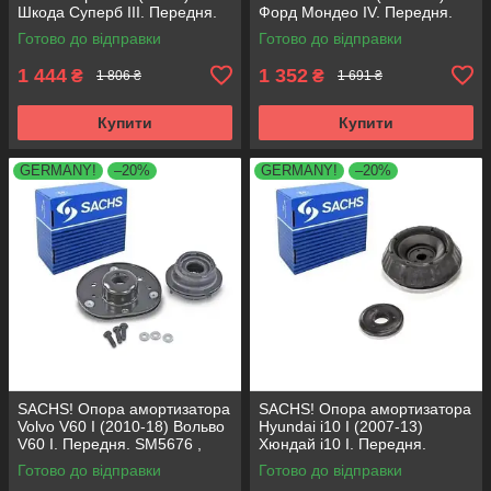
Шкода Суперб III. Передня.
Форд Мондео IV. Передня.
803024 , KB657.27 ,
SM5676 , 803053 , KB652.30
Готово до відправки
Готово до відправки
VKDA35167
1 444
1 352
₴
₴
1 806 ₴
1 691 ₴
Купити
Купити
GERMANY!
–20%
GERMANY!
–20%
SACHS! Опора амортизатора
SACHS! Опора амортизатора
Volvo V60 I (2010-18) Вольво
Hyundai i10 I (2007-13)
V60 I. Передня. SM5676 ,
Хюндай i10 I. Передня.
803053 , KB652.30
SM5818 , 801063 , KB689.27 ,
Готово до відправки
Готово до відправки
VKDA88511