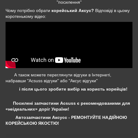
"посилення"
Чому потрібно обрати
корейський Аксус?
Відповіді в цьому
коротенькому відео:
А також можете переглянути відгуки в Інтернеті,
набравши "Acsuss відгуки" або "Аксус відгуки"
і після цього зробите вибір на користь корейців!
Посилені запчастини Acsuss є рекомендованими для
«неідеальних» доріг України!
Автозапчастини Аксусс - РЕМОНТУЙТЕ НАДІЙНОЮ
КОРЕЙСЬКОЮ ЯКОСТЮ!