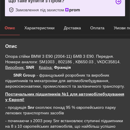
Що таке купити з Пром?
Замовлення під захистом
Опис
Характеристики
Доставка
Оплата
Умови п
Опис
Опора стійки BMW 3 E90 (2004-11) БМВ 3 Е90. Передня.
Номери аналоги: SM1003 , 802186 , KB650.03 , VKDC35814.
Виробник:
SNR
Крaїна:
Франція
SNR Group
- французький розробник та виробник
підшипників та мехатроніки для автомобілебудування,
аерокосмонавтики, промисловості та залізничного транспорту.
Постачальник підшипників №1 для автомобілебудування
у Європі!
- продукція
Snr
охоплює понад 95 % європейського парку
легкових транспортних засобів
- починаючи з 2003 року Snr встановлює ступичні підшипники
на 8 з 10 європейських автомобілів, що найбільш успішно