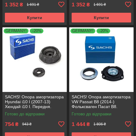
1 352
1 352
₴
₴
1 691 ₴
1 691 ₴
Купити
Купити
GERMANY!
–20%
GERMANY!
–20%
SACHS! Опора амортизатора
SACHS! Опора амортизатора
Hyundai i10 I (2007-13)
VW Passat B8 (2014-)
Хюндай i10 I. Передня.
Фольксваген Пасат B8.
SM5818 , 801063 , KB689.27 ,
Передня. 803024 , KB657.27 ,
Готово до відправки
Готово до відправки
VKDA88511
VKDA35167
754
1 444
₴
₴
943 ₴
1 806 ₴