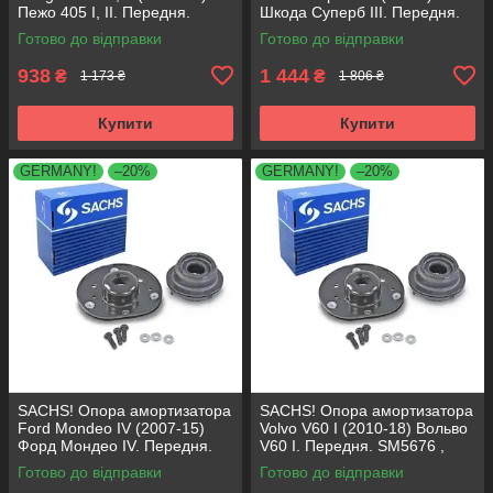
Пежо 405 I, II. Передня.
Шкода Суперб III. Передня.
SM1553 , 803023 , KB659.36 ,
803024 , KB657.27 ,
Готово до відправки
Готово до відправки
VKDA35336
VKDA35167
938
1 444
₴
₴
1 173 ₴
1 806 ₴
Купити
Купити
GERMANY!
–20%
GERMANY!
–20%
SACHS! Опора амортизатора
SACHS! Опора амортизатора
Ford Mondeo IV (2007-15)
Volvo V60 I (2010-18) Вольво
Форд Мондео IV. Передня.
V60 I. Передня. SM5676 ,
SM5676 , 803053 , KB652.30
803053 , KB652.30
Готово до відправки
Готово до відправки