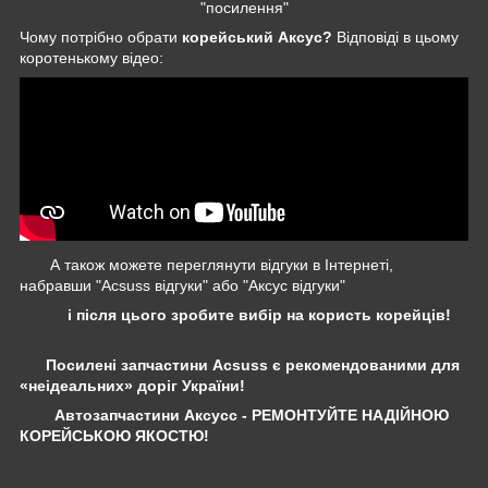
"посилення"
Чому потрібно обрати
корейський Аксус?
Відповіді в цьому
коротенькому відео:
А також можете переглянути відгуки в Інтернеті,
набравши "Acsuss відгуки" або "Аксус відгуки"
і після цього зробите вибір на користь корейців!
Посилені запчастини Acsuss є рекомендованими для
«неідеальних» доріг України!
Автозапчастини Аксусс - РЕМОНТУЙТЕ НАДІЙНОЮ
КОРЕЙСЬКОЮ ЯКОСТЮ!