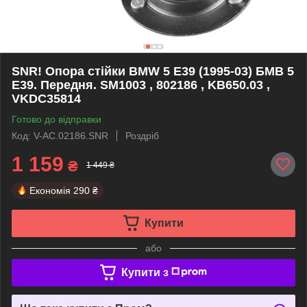
SNR! Опора стійки BMW 5 E39 (1995-03) БМВ 5
Е39. Передня. SM1003 , 802186 , KB650.03 ,
VKDC35814
Готово до відправки
Код: V-AC.02186.SNR
Роздріб
1 159
₴
1 449 ₴
Економія
290 ₴
Купити
або
Купити з