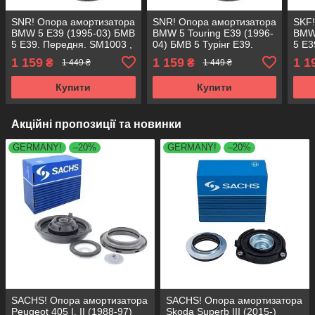
SNR! Опора амортизатора
SNR! Опора амортизатора
SKF!
BMW 5 E39 (1995-03) БМВ
BMW 5 Touring E39 (1996-
BMW 
5 Е39. Передня. SM1003 ,
04) БМВ 5 Турінг Е39.
5 Е3
802186 , KB650.03 ,
Передня. SM1003 ,
8021
1 159
1 159
1 1
₴
₴
1 449 ₴
1 449 ₴
VKDC35814
802186 , KB650.03 ,
VKD
VKDC35814
Купити
Купити
Акційні пропозиції та новинки
GERMANY!
–20%
GERMANY!
–20%
SACHS! Опора амортизатора
SACHS! Опора амортизатора
Peugeot 405 I, II (1988-97)
Skoda Superb III (2015-)