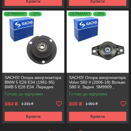
Купити
Купити
GERMANY!
–20%
GERMANY!
–20%
SACHS! Опора амортизатора
SACHS! Опора амортизатора
BMW 5 E28 E34 (1981-95)
Volvo S80 II (2006-18) Вольво
БМВ 5 Е28 Е34. Передня.
S80 II. Задня. SM9909 ,
SM1000 , 803151 , KB650.00 ,
802416 , KB952.10 ,
Готово до відправки
Готово до відправки
VKDC35801
VKDA40436
984
800
₴
₴
1 231 ₴
1 001 ₴
Купити
Купити