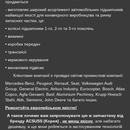
продаються
- виготовляє широкий асортимент автомобільних підшипників
найвищої якості для конвеєрного виробництва та ринку
запасних частин, це:
• колісні підшипники 1-го, 2-го та 3-го поколінь
• вижимні
• коробки передач
• трансмісії
• кермового керування
• механізмів підвіски
Клієнтами компанії є провідні світові промислові компанії:
Mercedes-Benz, Peugeot, Renault, Seat, Volkswagen Audi
Group, General Electric, Airbus Industry, Eurocopter, Bosch, Atlas
Copco, Agfa-Gevaert, Basf, Aluminium Pechiney, Krupp Hoesch
Stahl, Abb, Siemens, John Deere та багато інших.
Ремонтуйте європейською якістю!
А також хочемо вам запропонувати цю ж запчастину від
бренду ACSUSS (Корея) ,
не менш якісну
, але набагато
дешевшу, а ще вони робляться із застосуванням технологій