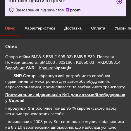
Що таке купити з Пром?
Замовлення під захистом
Опис
Характеристики
Доставка
Оплата
Умови п
Опис
Опора стійки BMW 5 E39 (1995-03) БМВ 5 Е39. Передня.
Номери аналоги: SM1003 , 802186 , KB650.03 , VKDC35814.
Виробник:
SNR
Крaїна:
Франція
SNR Group
- французький розробник та виробник
підшипників та мехатроніки для автомобілебудування,
аерокосмонавтики, промисловості та залізничного транспорту.
Постачальник підшипників №1 для автомобілебудування
у Європі!
- продукція
Snr
охоплює понад 95 % європейського парку
легкових транспортних засобів
- починаючи з 2003 року Snr встановлює ступичні підшипники
на 8 з 10 європейських автомобілів, що найбільш успішно