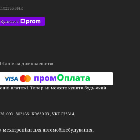
C.02186.SNR
Купити з
14 днів
за домовленістю
онні платежі. Тепер ви можете купити будь-який
003 , 802186 , KB650.03 , VKDC35814.
а мехатроніки для автомобілебудування,