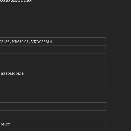
ЬКОЮ ЯКОСТЮ!
02186 , KB650.03 , VKDC35814
 автомобіль
 міст