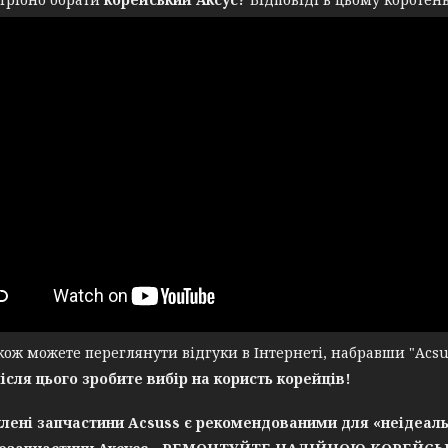
ж можете переглянути відгуки в Інтернеті, набравши "Acsuss
після цього зробите вибір на користь корейців!
лені запчастини Acsuss є рекомендованими для «неідеаль