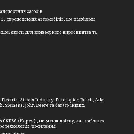
анспортних засобів
 10 європейських автомобілів, що найбільш
щої якості для конвеєрного виробництва та
lectric, Airbus Industry, Eurocopter, Bosch, Atlas
b, Siemens, John Deere та багато інших.
ACSUSS (Корея) ,
не менш якісну
, але набагато
ям технологій "посилення"
кому відео: