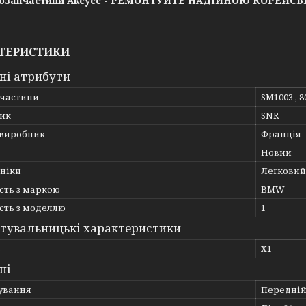
озапчастини Аксусс - РЕМОНТУЙТЕ НАДІЙНОЮ КОРЕЙС
ТЕРИСТИКИ
ні атрибути
пчастини
SM1003 , 8
ик
SNR
 виробник
Франція
Новий
хніки
Легковий
сть з маркою
BMW
сть з моделлю
1
тувальницькі характеристики
ь
X1
ні
ування
Передній