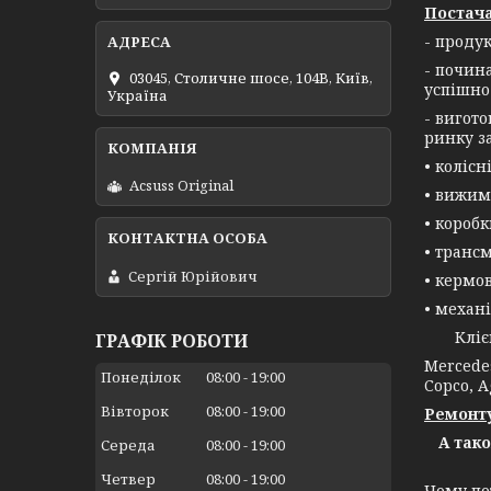
Постача
- проду
- почин
03045, Столичне шосе, 104B, Київ,
успішно
Україна
- вигот
ринку з
• колісн
Acsuss Original
• вижим
• короб
• трансм
Сергій Юрійович
• кермо
• механі
Клієнта
ГРАФІК РОБОТИ
Mercedes
Понеділок
08:00
19:00
Copco, A
Вівторок
08:00
19:00
Ремонту
А так
Середа
08:00
19:00
Четвер
08:00
19:00
Чому по