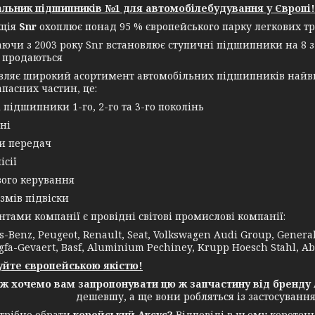
льник підшипників №1 для автомобілебудування у Європі!
кція
Snr
охоплює понад 95 % європейського парку легкових тр
аючи з 2003 року Snr встановлює ступичні підшипники на 8 з
 продаються
овляє широкий асортимент автомобільних підшипників найви
апасних частин, це:
і підшипники 1-го, 2-го та 3-го поколінь
ні
ки передач
ісії
вого керування
змів підвіски
ми компанії є провідні світові промислові компанії:
-Benz, Peugeot, Renault, Seat, Volkswagen Audi Group, General E
gfa-Gevaert, Basf, Aluminium Pechiney, Krupp Hoesch Stahl, Ab
йте європейською якістю!
ож хочемо вам запропонувати цю ж запчастину від бренду 
дешевшу, а ще вони робляться із застосуванн
трібно обрати
корейський Аксус?
Відповіді в цьому коротень