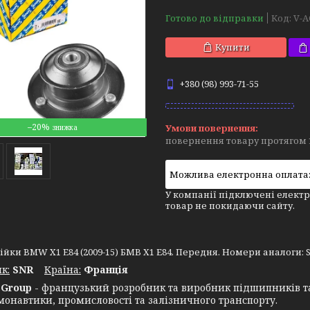
Готово до відправки
Код:
V-A
Купити
+380 (98) 993-71-55
–20%
повернення товару протягом 
У компанії підключені електр
товар не покидаючи сайту.
ійки BMW X1 E84 (2009-15) БМВ Х1 Е84. Передня. Номери аналоги: SM1
к:
SNR
Крaїна:
Франція
Group
- французький розробник та виробник підшипників т
монавтики, промисловості та залізничного транспорту.