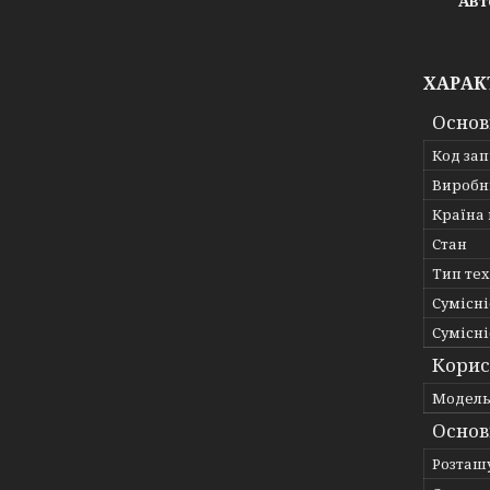
Авт
ХАРАК
Основ
Код за
Виробн
Країна
Стан
Тип те
Сумісні
Сумісні
Корис
Мoдел
Основ
Розташ