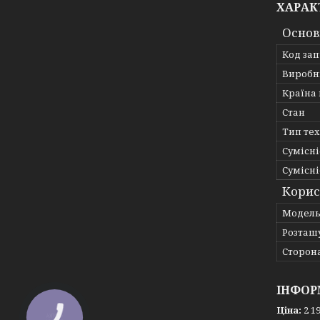
ХАРАК
Основ
Код за
Виробн
Країна
Стан
Тип те
Сумісні
Сумісні
Корис
Мoдел
Розташ
Сторон
ІНФОР
Ціна:
2 19
КНОПКА