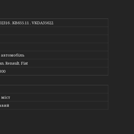
02316 , KB655.11 , VKDA35622
 автомобіль
n, Renault, Fiat
300
 міст
авий