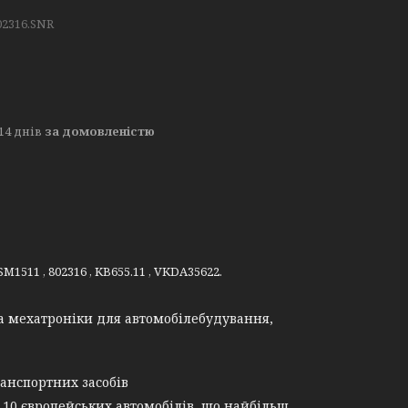
02316.SNR
14 днів
за домовленістю
511 , 802316 , KB655.11 , VKDA35622.
а мехатроніки для автомобілебудування,
анспортних засобів
 10 європейських автомобілів, що найбільш