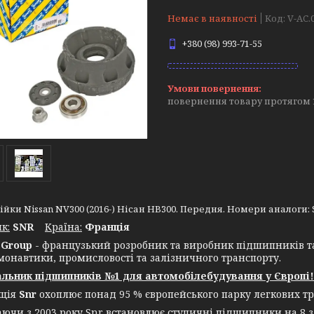
Немає в наявності
Код:
V-AC.
+380 (98) 993-71-55
повернення товару протягом 
ійки Nissan NV300 (2016-) Нісан НВ300. Передня. Номери аналоги: SM1
к:
SNR
Крaїна:
Франція
Group
- французький розробник та виробник підшипників т
монавтики, промисловості та залізничного транспорту.
льник підшипників №1 для автомобілебудування у Європі!
кція
Snr
охоплює понад 95 % європейського парку легкових тр
аючи з 2003 року Snr встановлює ступичні підшипники на 8 з