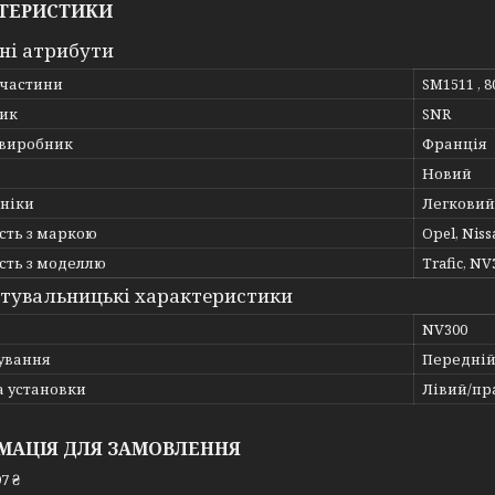
ТЕРИСТИКИ
ні атрибути
пчастини
SM1511 , 8
ик
SNR
 виробник
Франція
Новий
хніки
Легковий
сть з маркою
Opel, Nissa
сть з моделлю
Trafic, NV
тувальницькі характеристики
ь
NV300
ування
Передній
а установки
Лівий/пр
МАЦІЯ ДЛЯ ЗАМОВЛЕННЯ
7 ₴