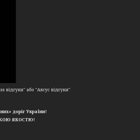
 відгуки" або "Аксус відгуки"
них» доріг України!
ЬКОЮ ЯКОСТЮ!