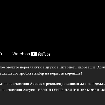
ж можете переглянути відгуки в Інтернеті, набравши "Acsuss
після цього зробите вибір на користь корейців!
лені запчастини Acsuss є рекомендованими для «неідеаль
озапчастини Аксусс - РЕМОНТУЙТЕ НАДІЙНОЮ КОРЕЙС