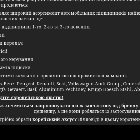
 продаються
овляє широкий асортимент автомобільних підшипників найви
апасних частин, це:
і підшипники 1-го, 2-го та 3-го поколінь
ні
ки передач
ісії
вого керування
змів підвіски
ми компанії є провідні світові промислові компанії:
-Benz, Peugeot, Renault, Seat, Volkswagen Audi Group, General E
gfa-Gevaert, Basf, Aluminium Pechiney, Krupp Hoesch Stahl, Ab
йте європейською якістю!
ож хочемо вам запропонувати цю ж запчастину від бренду 
дешевшу, а ще вони робляться із застосуванн
трібно обрати
корейський Аксус?
Відповіді в цьому коротень