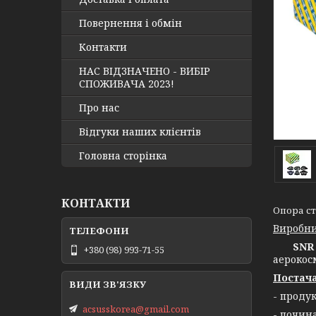
Повернення і обмін
Контакти
НАС ВІДЗНАЧЕНО - ВИБІР
СПОЖИВАЧА 2023!
Про нас
Відгуки наших клієнтів
Головна сторінка
КОНТАКТИ
Опора ст
Виробни
SNR 
+380 (98) 993-71-55
аерокос
Постача
- проду
acsusskorea@gmail.com
- почин