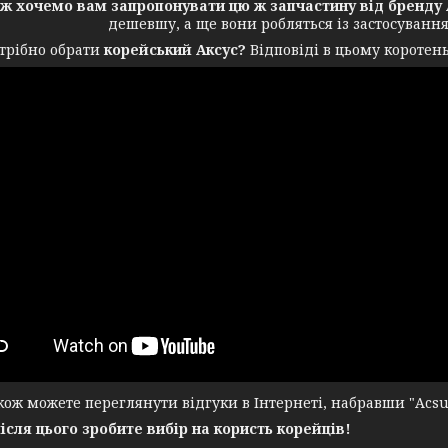
ож хочемо вам запропонувати цю ж запчастину від бренду 
дешевшу, а ще вони робляться із застосуванн
трібно обрати
корейський Аксус?
Відповіді в цьому коротень
ж можете переглянути відгуки в Інтернеті, набравши "Acsuss
після цього зробите вибір на користь корейців!