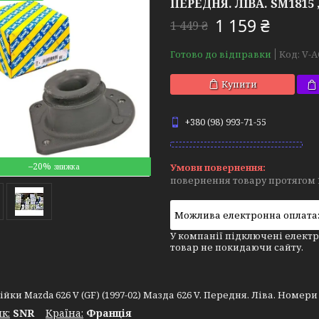
ПЕРЕДНЯ. ЛІВА. SM1815 , 
1 159 ₴
1 449 ₴
Готово до відправки
Код:
V-A
Купити
+380 (98) 993-71-55
–20%
повернення товару протягом 
У компанії підключені електр
товар не покидаючи сайту.
йки Mazda 626 V (GF) (1997-02) Мазда 626 V. Передня. Ліва. Номери а
к:
SNR
Крaїна:
Франція