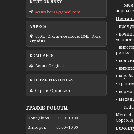
SNR 
аерокос
acsusskorea@gmail.com
Постача
- проду
- почин
03045, Столичне шосе, 104B, Київ,
успішно
Україна
- вигот
ринку з
• колісн
Acsuss Original
• вижим
• короб
• трансм
Сергій Юрійович
• кермо
• механі
Клієнта
ГРАФІК РОБОТИ
Mercedes
Понеділок
08:00
19:00
Copco, A
Вівторок
08:00
19:00
Ремонту