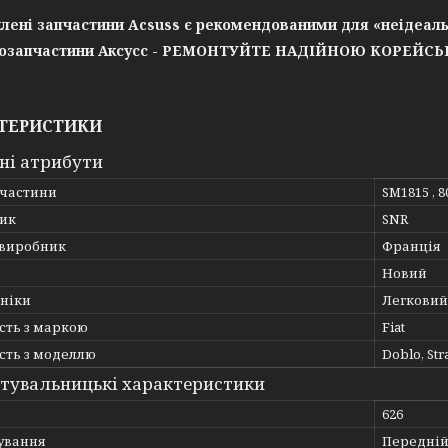
лені запчастини Acsuss є рекомендованими для «неідеаль
озапчастини Аксусс - РЕМОНТУЙТЕ НАДІЙНОЮ КОРЕЙС
ТЕРИСТИКИ
ні атрибути
пчастини
SM1815 , 8
ик
SNR
 виробник
Франція
Новий
хніки
Легковий
сть з маркою
Fiat
сть з моделлю
Doblo, Str
тувальницькі характеристики
ь
626
ування
Передній