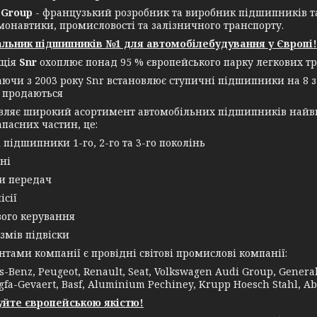
Group
- французький розробник та виробник підшипників т
монавтики, промисловості та залізничного транспорту.
льник підшипників №1 для автомобілебудування у Європі!
кція
Snr
охоплює понад 95 % європейського парку легкових тр
аючи з 2003 року Snr встановлює ступичні підшипники на 8 з
 продаються
овляє широкий асортимент автомобільних підшипників найви
апасних частин, це:
і підшипники 1-го, 2-го та 3-го поколінь
ні
ки передач
ісії
вого керування
змів підвіски
ми компанії є провідні світові промислові компанії:
-Benz, Peugeot, Renault, Seat, Volkswagen Audi Group, General E
gfa-Gevaert, Basf, Aluminium Pechiney, Krupp Hoesch Stahl, Ab
йте європейською якістю!