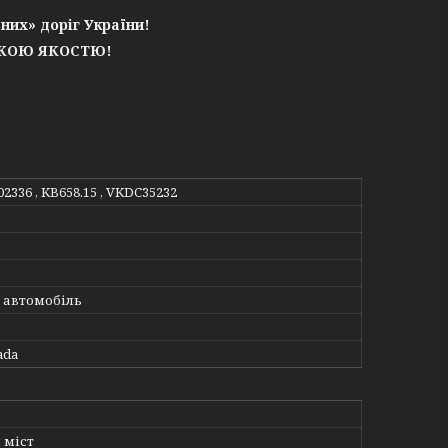
них» доріг України!
ЬКОЮ ЯКОСТЮ!
02336 , KB658.15 , VKDC35232
 автомобіль
ada
 міст