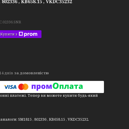
802336 , KB658.15 , VKDC35232
C.02336.SNR
Купити з
14 днів
за домовленістю
онні платежі. Тепер ви можете купити будь-який
налоги: SM1815 , 802336 , KB658.15 , VKDC35232.