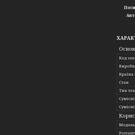
Поси
Авт
ХАРАК
Основ
Код за
Виробн
Країна
Стан
Тип те
Сумісні
Сумісні
Корис
Мoдел
Розташ